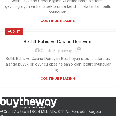
Bettilt Hakkında Genel Bilgiler Bu online bahis platformu,
çevrimiçi oyun ve bahis sektöründe kendini hızla tanıtan, betlit
oyuncular...
CONTINUE READING
AUG_BT
Bettilt Bahis ve Casino Deneyimi
0
Camilo Buythaway
Bettilt Bahis ve Casino Deneyimi Bettilt oyun sitesi, uluslararası
alanda büyük bir oyuncu kitlesine sahip olan, bettilt oyuncular
iç...
CONTINUE READING
Cra. 97 #24c-51 BG 4 MLL INDUSTRIAL, Fontibón, Bogotá