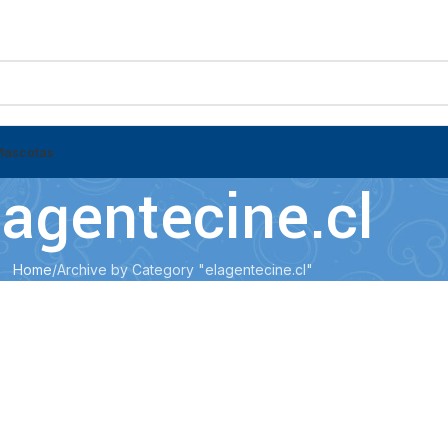
Mascotas
lagentecine.cl
Home
Archive by Category "elagentecine.cl"