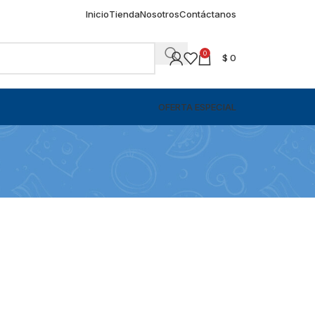
Inicio
Tienda
Nosotros
Contáctanos
0
$
0
OFERTA ESPECIAL