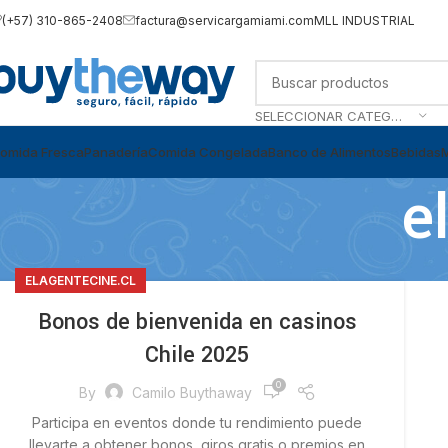
(+57) 310-865-2408
factura@servicargamiami.com
MLL INDUSTRIAL
SELECCIONAR CATEGORÍA
omida Fresca
Panadería
Comida Congelada
Banco de Alimentos
Bebidas
e
ELAGENTECINE.CL
Bonos de bienvenida en casinos
Chile 2025
0
By
Camilo Buythaway
Participa en eventos donde tu rendimiento puede
llevarte a obtener bonos, giros gratis o premios en