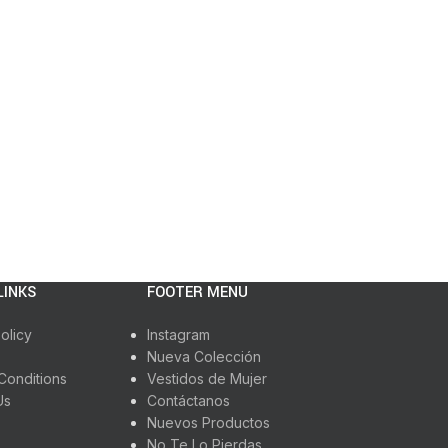
LINKS
FOOTER MENU
olicy
Instagram
Nueva Colección
Conditions
Vestidos de Mujer
Us
Contáctanos
Nuevos Productos
No Te Lo Pierdas