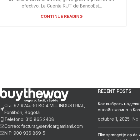
efectivo. La Cuenta RUT de BancoEst...
CONTINUE READING
RECENT POSTS
Как выбрать надежн
Cra. 97 #24c-51 BG 4 MLL INDUSTRIAL,
онлайн-казино в Ка
Fontibón, Bogotá
octubre 1, 2025
No
Telefono: 310 865 2408
Correo: factura@servicargamiami.com
NIT: 900 936 869-5
Elke sprongetje op de 