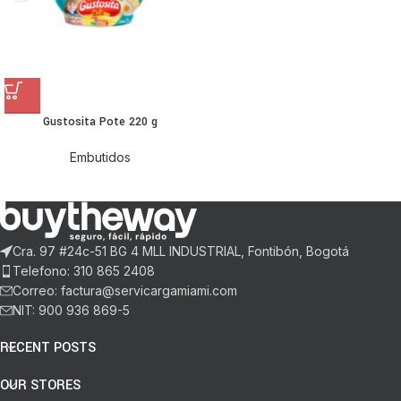
Gustosita Pote 220 g
Embutidos
Cra. 97 #24c-51 BG 4 MLL INDUSTRIAL, Fontibón, Bogotá
Telefono: 310 865 2408
Correo: factura@servicargamiami.com
NIT: 900 936 869-5
RECENT POSTS
OUR STORES