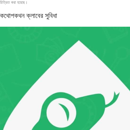
চিত্রিত করা হয়েছে।
কথোপকথন ক্লাবের সুবিধা