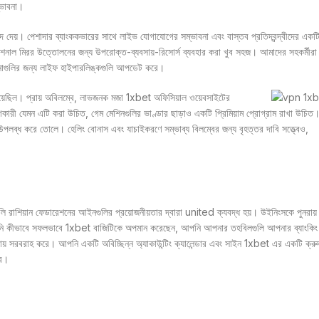
্ভাবনা।
্দ দেয়। পেশাদার ব্যাংককভারের সাথে লাইভ যোগাযোগের সম্ভাবনা এবং বাস্তব প্রতিদ্বন্দ্বীদের একট
t ফাংশনাল মিরর উত্তোলনের জন্য উপরোক্ত-ব্যবসায়-রিসোর্স ব্যবহার করা খুব সহজ। আমাদের সহকর্মীরা
য়নাগুলির জন্য লাইফ হাইপারলিঙ্কগুলি আপডেট করে।
হয়েছিল। প্রায় অবিলম্বে, লাভজনক মজা 1xbet অফিসিয়াল ওয়েবসাইটের
গকারী যেমন এটি করা উচিত, গেম মেশিনগুলির ভাণ্ডার ছাড়াও একটি প্রিমিয়াম প্রোগ্রাম রাখা উচিত
লব্ধ করে তোলে। হেলিং বোনাস এবং যাচাইকরণে সম্ভাব্য বিলম্বের জন্য বৃহত্তর দাবি সত্ত্বেও,
াগুলি রাশিয়ান ফেডারেশনের আইনগুলির প্রয়োজনীয়তার দ্বারা united ক্যবদ্ধ হয়। উইনিংসকে পুনরায়
 আপনি কীভাবে সফলভাবে 1xbet বাজিটিকে অপমান করেছেন, আপনি আপনার তহবিলগুলি আপনার ব্যাংকিং
় সরবরাহ করে। আপনি একটি অবিচ্ছিন্ন অ্যাকাউন্টিং ক্যালেন্ডার এবং সাইন 1xbet এর একটি ক্রুদ
বে।