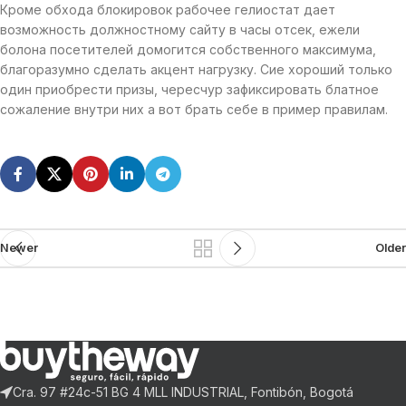
Кроме обхода блокировок рабочее гелиостат дает
возможность должностному сайту в часы отсек, ежели
болона посетителей домогится собственного максимума,
благоразумно сделать акцент нагрузку. Сие хороший только
один приобрести призы, чересчур зафиксировать блатное
сожаление внутри них а вот брать себе в пример правилам.
Newer
Older
Cra. 97 #24c-51 BG 4 MLL INDUSTRIAL, Fontibón, Bogotá