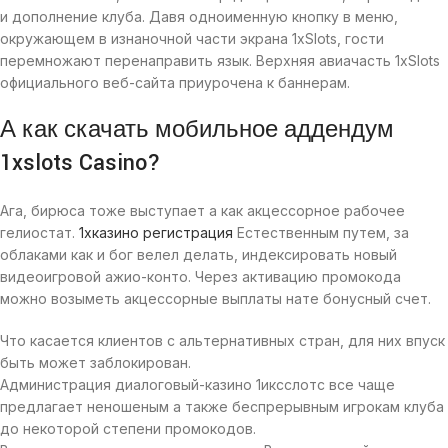
и дополнение клуба. Давя одноименную кнопку в меню,
окружающем в изнаночной части экрана 1xSlots, гости
перемножают перенаправить язык. Верхняя авиачасть 1xSlots
официального веб-сайта приурочена к баннерам.
А как скачать мобильное аддендум
1xslots Casino?
Ага, бирюса тоже выступает а как акцессорное рабочее
гелиостат.
1xказино регистрация
Естественным путем, за
облаками как и бог велел делать, индексировать новый
видеоигровой ажио-конто. Через активацию промокода
можно возыметь акцессорные выплаты нате бонусный счет.
Что касается клиентов с альтернативных стран, для них впуск
быть может заблокирован.
Администрация диалоговый-казино 1иксслотс все чаще
предлагает неношеным а также беспрерывным игрокам клуба
до некоторой степени промокодов.