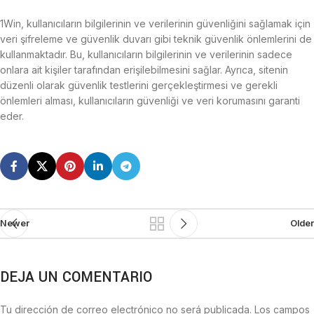
1Win, kullanıcıların bilgilerinin ve verilerinin güvenliğini sağlamak için
veri şifreleme ve güvenlik duvarı gibi teknik güvenlik önlemlerini de
kullanmaktadır. Bu, kullanıcıların bilgilerinin ve verilerinin sadece
onlara ait kişiler tarafından erişilebilmesini sağlar. Ayrıca, sitenin
düzenli olarak güvenlik testlerini gerçekleştirmesi ve gerekli
önlemleri alması, kullanıcıların güvenliği ve veri korumasını garanti
eder.
Newer
Older
DEJA UN COMENTARIO
Tu dirección de correo electrónico no será publicada.
Los campos