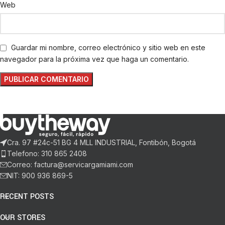
Web
Guardar mi nombre, correo electrónico y sitio web en este
navegador para la próxima vez que haga un comentario.
Cra. 97 #24c-51 BG 4 MLL INDUSTRIAL, Fontibón, Bogotá
Telefono: 310 865 2408
Correo: factura@servicargamiami.com
NIT: 900 936 869-5
RECENT POSTS
OUR STORES