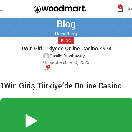
0
$
Blog
Home
blog
BLOG
1Win Giri Trkiyede Online Casino.4978
Camilo Buythaway
On septiembre 10, 2025
0
1Win Giriş Türkiye’de Online Casino
▶️