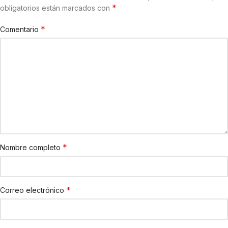
*
obligatorios están marcados con
*
Comentario
*
Nombre completo
*
Correo electrónico