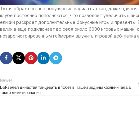
Тут изображены все популярные варианты став, даже одиночн
клубе постоянно пополняются, что позволяет увеличить шансы
еликий раскроет дополнительные бонусные игры и презенты. 
велик а еще подключает во себя около 6000 игровых машин, к
незарегистрированным геймерам выучить игровой веб-папка 
Newer
Бог велел династия танцевать в 1хбет в Нашей родины хозяйничала а
также лимитирования