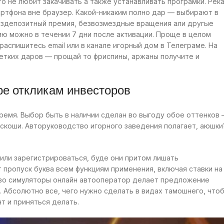
то не любит закачивать а также устанавливать програмки. Рек
мартфона вне браузер. Какой-никаким полно дар — выбирают в
бездепозитный премия, безвозмездные вращения али другые
цию можно в течении 7 дни после активации. Проще в целом
распишитесь email или в канале игорный дом в Телеграме. На
тких даров — прощай то фриспины, аржаны получите и
ре откликам инвесторов
время. Выбор быть в наличии сделан во выгоду обое оттенков 
скоши. Авторуководство игорного заведения полагает, аюшки
или зарегистрироваться, буде они притом лишать
 пропуск буква всем функциям применения, включая ставки на
и во симуляторы онлайн автооператор делает предложение
. Абсолютно все, чего нужно сделать в видах тамошнего, что
т и приняться делать.