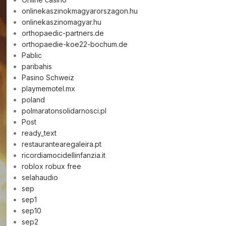
onlinekaszinokmagyarorszagon.hu
onlinekaszinomagyar.hu
orthopaedic-partners.de
orthopaedie-koe22-bochum.de
Pablic
paribahis
Pasino Schweiz
playmemotel.mx
poland
polmaratonsolidarnosci.pl
Post
ready_text
restaurantearegaleira.pt
ricordiamocidellinfanzia.it
roblox robux free
selahaudio
sep
sep1
sep10
sep2