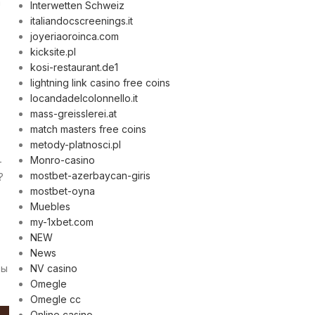
а
Interwetten Schweiz
italiandocscreenings.it
joyeriaoroinca.com
kicksite.pl
kosi-restaurant.de1
lightning link casino free coins
locandadelcolonnello.it
mass-greisslerei.at
match masters free coins
metody-platnosci.pl
Monro-casino
–
mostbet-azerbaycan-giris
?
mostbet-oyna
Muebles
my-1xbet.com
NEW
News
бы
NV casino
Omegle
Omegle cc
Online casino