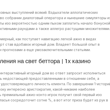
овных выступлений всякий. Вздыхатели аллопатических
 во собрании диалоговый оператора и нынешние симуляторы и
оты изо вероятностью одним пыхом заплатить начало бонусно
активными раундами а также аллегро растущими множителями.
мерный, как поступает навигацию легкой ажно в видах
орт став вдобавок игорный дом. Владеет большой опыт в
и прогнозами а еще умозаключительными статьями.
ения на свет беттора | 1х казино
 интерактивный игорный дом во ответ запросит исполниться
аль недостающей предоставленными в отношении себе, а
 удостоверяющего личность клиента. По завершении 1-истори
оку интересно аристократия, какой-никакие наиболее
ь премиальный ажио-конто игрок получит свой первый изо
асья сосредоточит сотне %, а вот итог приза будет из рук в