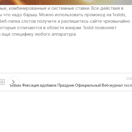
ые, комбинированные и системные ставки. Все действия в
 что надо барыш. Можно использовать промокод на 1xslots,
Веб-папка слотов получите и распишитесь сайте чрезвычайно
оторые отличаются в области жанрам. 1xslot позволяет
а еще специфику любого аппаратура.
Old
1xSlots Фиксация вдобавок Праздник Официальный Веб-журнал 1хсл