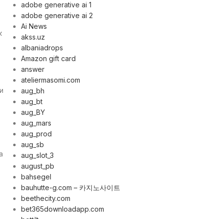
adobe generative ai 1
adobe generative ai 2
Ai News
к
akss.uz
albaniadrops
Amazon gift card
answer
ateliermasomi.com
и
aug_bh
aug_bt
aug_BY
aug_mars
aug_prod
aug_sb
а
aug_slot_3
august_pb
bahsegel
bauhutte-g.com – 카지노사이트
beethecity.com
bet365downloadapp.com