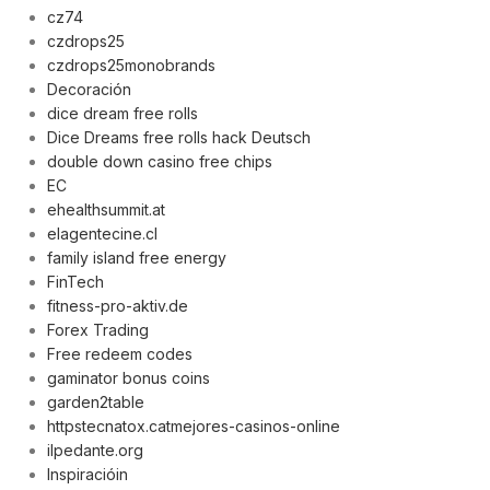
cz74
czdrops25
czdrops25monobrands
Decoración
dice dream free rolls
Dice Dreams free rolls hack Deutsch
double down casino free chips
EC
ehealthsummit.at
elagentecine.cl
family island free energy
FinTech
fitness-pro-aktiv.de
Forex Trading
Free redeem codes
gaminator bonus coins
garden2table
httpstecnatox.catmejores-casinos-online
ilpedante.org
Inspiracióin