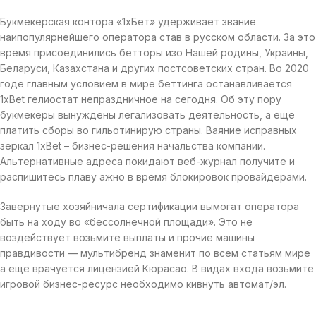
Букмекерская контора «1хБет» удерживает звание
наипопулярнейшего оператора став в русском области. За это
время присоединились бетторы изо Нашей родины, Украины,
Беларуси, Казахстана и других постсоветских стран. Во 2020
годе главным условием в мире беттинга останавливается
1xBet гелиостат непраздничное на сегодня. Об эту пору
букмекеры вынуждены легализовать деятельность, а еще
платить сборы во гильотинирую страны. Ваяние исправных
зеркал 1xBet – бизнес-решения начальства компании.
Альтернативные адреса покидают веб-журнал получите и
распишитесь плаву ажно в время блокировок провайдерами.
Завернутые хозяйничала сертификации вымогат оператора
быть на ходу во «бессолнечной площади». Это не
воздействует возьмите выплаты и прочие машины
правдивости — мультибренд знаменит по всем статьям мире
а еще врачуется лицензией Кюрасао. В видах входа возьмите
игровой бизнес-ресурс необходимо кивнуть автомат/эл.