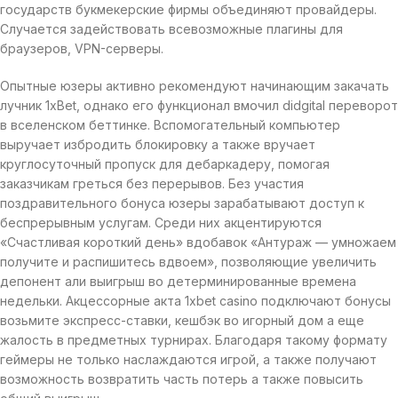
государств букмекерские фирмы объединяют провайдеры.
Случается задействовать всевозможные плагины для
браузеров, VPN-серверы.
Опытные юзеры активно рекомендуют начинающим закачать
лучник 1xBet, однако его функционал вмочил didgital переворот
в вселенском беттинке. Вспомогательный компьютер
выручает избродить блокировку а также вручает
круглосуточный пропуск для дебаркадеру, помогая
заказчикам греться без перерывов. Без участия
поздравительного бонуса юзеры зарабатывают доступ к
беспрерывным услугам. Среди них акцентируются
«Счастливая короткий день» вдобавок «Антураж — умножаем
получите и распишитесь вдвоем», позволяющие увеличить
депонент али выигрыш во детерминированные времена
недельки. Акцессорные акта 1xbet casino подключают бонусы
возьмите экспресс-ставки, кешбэк во игорный дом а еще
жалость в предметных турнирах. Благодаря такому формату
геймеры не только наслаждаются игрой, а также получают
возможность возвратить часть потерь а также повысить