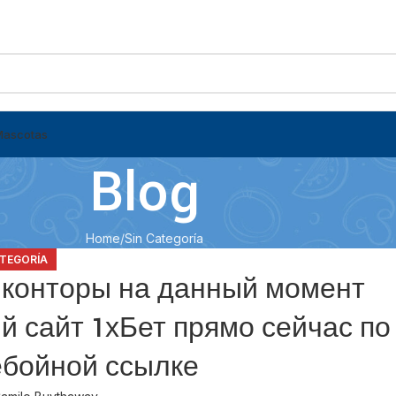
Mascotas
Blog
Home
Sin Categoría
ATEGORÍA
й конторы на данный момент
 сайт 1хБет прямо сейчас по
ебойной ссылке