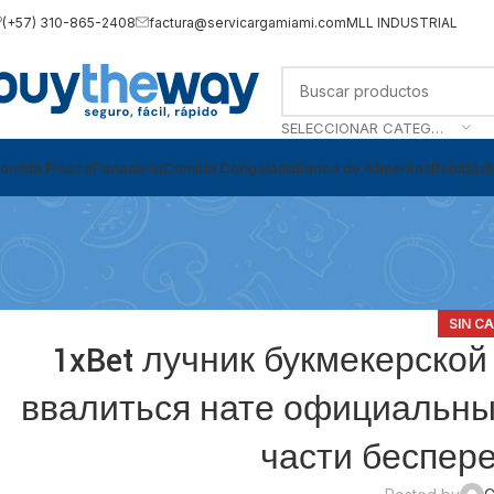
(+57) 310-865-2408
factura@servicargamiami.com
MLL INDUSTRIAL
SELECCIONAR CATEGORÍA
omida Fresca
Panadería
Comida Congelada
Banco de Alimentos
Bebidas
SIN C
1xBet лучник букмекерско
ввалиться нате официальный
части беспер