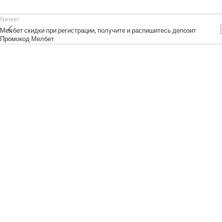
Newer
Мелбет скидки при регистрации, получите и распишитесь депозит
Промокод Мелбет