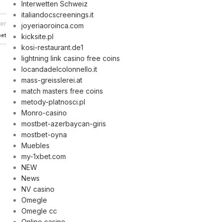
Interwetten Schweiz
italiandocscreenings.it
er
joyeriaoroinca.com
bet
kicksite.pl
kosi-restaurant.de1
lightning link casino free coins
locandadelcolonnello.it
mass-greisslerei.at
match masters free coins
metody-platnosci.pl
Monro-casino
mostbet-azerbaycan-giris
mostbet-oyna
Muebles
my-1xbet.com
NEW
News
NV casino
Omegle
Omegle cc
Online casino