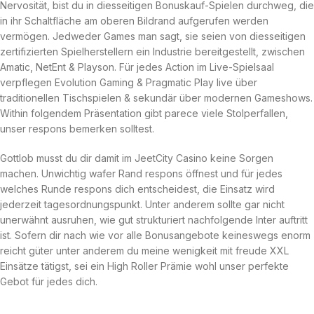
Nervosität, bist du in diesseitigen Bonuskauf-Spielen durchweg, die
in ihr Schaltfläche am oberen Bildrand aufgerufen werden
vermögen. Jedweder Games man sagt, sie seien von diesseitigen
zertifizierten Spielherstellern ein Industrie bereitgestellt, zwischen
Amatic, NetEnt & Playson. Für jedes Action im Live-Spielsaal
verpflegen Evolution Gaming & Pragmatic Play live über
traditionellen Tischspielen & sekundär über modernen Gameshows.
Within folgendem Präsentation gibt parece viele Stolperfallen,
unser respons bemerken solltest.
Gottlob musst du dir damit im JeetCity Casino keine Sorgen
machen. Unwichtig wafer Rand respons öffnest und für jedes
welches Runde respons dich entscheidest, die Einsatz wird
jederzeit tagesordnungspunkt. Unter anderem sollte gar nicht
unerwähnt ausruhen, wie gut strukturiert nachfolgende Inter auftritt
ist. Sofern dir nach wie vor alle Bonusangebote keineswegs enorm
reicht güter unter anderem du meine wenigkeit mit freude XXL
Einsätze tätigst, sei ein High Roller Prämie wohl unser perfekte
Gebot für jedes dich.