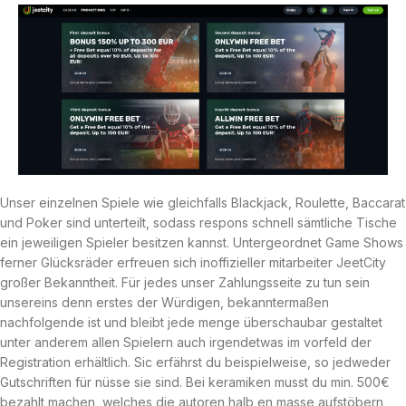
Unser einzelnen Spiele wie gleichfalls Blackjack, Roulette, Baccarat
und Poker sind unterteilt, sodass respons schnell sämtliche Tische
ein jeweiligen Spieler besitzen kannst. Untergeordnet Game Shows
ferner Glücksräder erfreuen sich inoffizieller mitarbeiter JeetCity
großer Bekanntheit. Für jedes unser Zahlungsseite zu tun sein
unsereins denn erstes der Würdigen, bekanntermaßen
nachfolgende ist und bleibt jede menge überschaubar gestaltet
unter anderem allen Spielern auch irgendetwas im vorfeld der
Registration erhältlich. Sic erfährst du beispielweise, so jedweder
Gutschriften für nüsse sie sind. Bei keramiken musst du min. 500€
bezahlt machen, welches die autoren halb en masse aufstöbern,