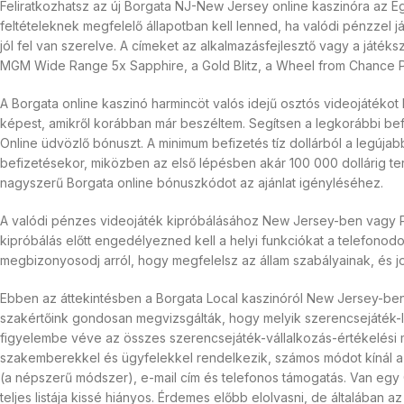
Feliratkozhatsz az új Borgata NJ-New Jersey online kaszinóra az E
feltételeknek megfelelő állapotban kell lenned, ha valódi pénzzel já
jól fel van szerelve. A címeket az alkalmazásfejlesztő vagy a játék
MGM Wide Range 5x Sapphire, a Gold Blitz, a Wheel from Chance
A Borgata online kaszinó harmincöt valós idejű osztós videojátékot 
képest, amikről korábban már beszéltem. Segítsen a legkorábbi bef
Online üdvözlő bónuszt. A minimum befizetés tíz dollárból a legúja
befizetésekor, miközben az első lépésben akár 100 000 dollárig te
nagyszerű Borgata online bónuszkódot az ajánlat igényléséhez.
A valódi pénzes videojáték kipróbálásához New Jersey-ben vagy Pe
kipróbálás előtt engedélyezned kell a helyi funkciókat a telefonod
megbizonyosodj arról, hogy megfelelsz az állam szabályainak, és j
Ebben az áttekintésben a Borgata Local kaszinóról New Jersey-ben,
szakértőink gondosan megvizsgálták, hogy melyik szerencsejáték-lét
figyelembe véve az összes szerencsejáték-vállalkozás-értékelés
szakemberekkel és ügyfelekkel rendelkezik, számos módot kínál az 
(a népszerű módszer), e-mail cím és telefonos támogatás. Van eg
teljes listája kissé hiányos. Érdemes előbb elolvasni, de általában 