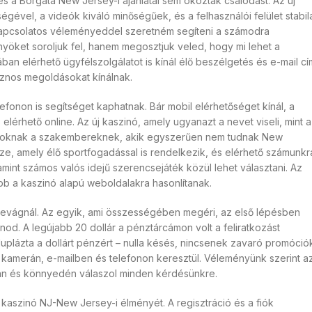
és a Borgata New Jersey-i ajánlatai sem okoztak csalódást. Az új
ségével, a videók kiváló minőségűek, és a felhasználói felület stabil
 kapcsolatos véleményeddel szeretném segíteni a számodra
yöket soroljuk fel, hanem megosztjuk veled, hogy mi lehet a
ban elérhető ügyfélszolgálatot is kínál élő beszélgetés és e-mail cí
sznos megoldásokat kínálnak.
lefonon is segítséget kaphatnak. Bár mobil elérhetőséget kínál, a
lérhető online. Az új kaszinó, amely ugyanazt a nevet viseli, mint a
s azoknak a szakembereknek, akik egyszerűen nem tudnak New
e, amely élő sportfogadással is rendelkezik, és elérhető számunkr
lamint számos valós idejű szerencsejáték közül lehet választani. Az
ább a kaszinó alapú weboldalakra hasonlítanak.
belevágnál. Az egyik, ami összességében megéri, az első lépésben
nod. A legújabb 20 dollár a pénztárcámon volt a feliratkozást
plázta a dollárt pénzért – nulla késés, nincsenek zavaró promóció
ő kamerán, e-mailben és telefonon keresztül. Véleményünk szerint a
rsan és könnyedén válaszol minden kérdésünkre.
 kaszinó NJ-New Jersey-i élményét. A regisztráció és a fiók