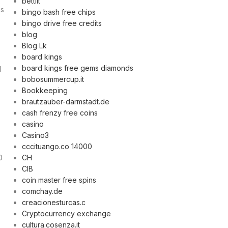
bettilt
és
bingo bash free chips
bingo drive free credits
blog
Blog Lk
board kings
board kings free gems diamonds
l
bobosummercup.it
Bookkeeping
brautzauber-darmstadt.de
cash frenzy free coins
casino
Casino3
cccituango.co 14000
0
CH
CIB
coin master free spins
comchay.de
creacionesturcas.c
Cryptocurrency exchange
cultura.cosenza.it