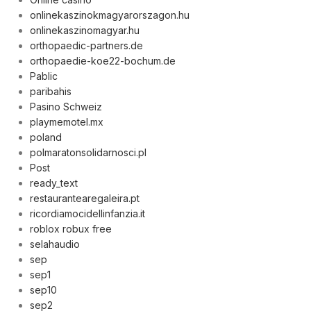
onlinekaszinokmagyarorszagon.hu
onlinekaszinomagyar.hu
orthopaedic-partners.de
orthopaedie-koe22-bochum.de
Pablic
paribahis
Pasino Schweiz
playmemotel.mx
poland
polmaratonsolidarnosci.pl
Post
ready_text
restaurantearegaleira.pt
ricordiamocidellinfanzia.it
roblox robux free
selahaudio
sep
sep1
sep10
sep2