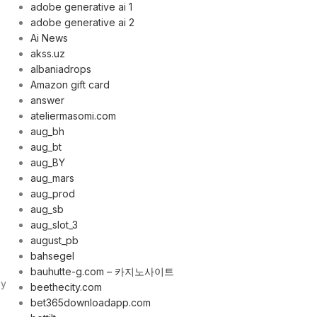
adobe generative ai 1
adobe generative ai 2
Ai News
akss.uz
albaniadrops
Amazon gift card
answer
ateliermasomi.com
aug_bh
aug_bt
aug_BY
aug_mars
aug_prod
aug_sb
aug_slot_3
august_pb
bahsegel
bauhutte-g.com – 카지노사이트
gy
beethecity.com
bet365downloadapp.com