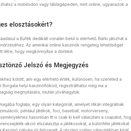
átszhatsz a mobilodon vagy táblagépeden, mint online, ugyanazok a
ges elosztásokért?
ásul a Büfék dedikált vonalán belül is elérhető. Bárki játszhat a
lenőrzéséhez. Az amerikai online kaszinók rengeteg lehetőséget
tt létre, hogy megkönnyítse a döntést.
Ösztönző Jelszó és Megjegyzés
elekhez kötött, ami egy elérhető érték, különösen, ha szereted a
 Borgata helyi kaszinófiókod, regisztrálhatsz még ma a
ostagság megnyitására, miután jóváhagytuk.
agába foglalja, egy olyan kategóriát, amelyet ritkán integrálnak
szimulációi, például játékok, foci, baseball, motorverseny,
seményekhez hasonlóan itt is csak ki kell választani a csapatot, ho
encsejáték-akció elszalasztja a játékosokat, a különféle játékokat
Kaszinó pályája jól felszerelt. A részleg széles választékban kínál