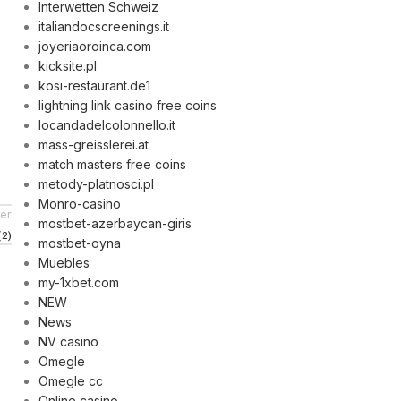
Interwetten Schweiz
italiandocscreenings.it
joyeriaoroinca.com
kicksite.pl
kosi-restaurant.de1
lightning link casino free coins
locandadelcolonnello.it
mass-greisslerei.at
match masters free coins
metody-platnosci.pl
Monro-casino
er
mostbet-azerbaycan-giris
(2)
mostbet-oyna
Muebles
my-1xbet.com
NEW
News
NV casino
Omegle
Omegle cc
Online casino