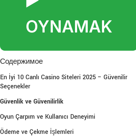
▶️
OYNAMAK
Содержимое
En İyi 10 Canlı Casino Siteleri 2025 – Güvenilir
Seçenekler
Güvenlik ve Güvenilirlik
Oyun Çarpım ve Kullanıcı Deneyimi
Ödeme ve Çekme İşlemleri