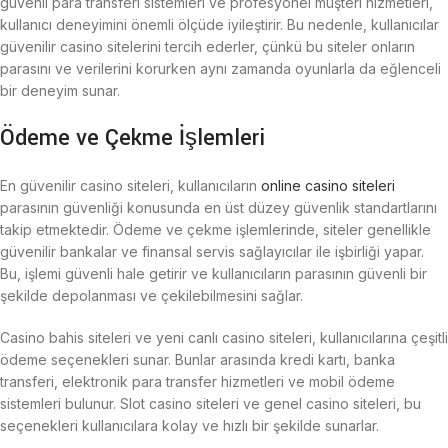
güvenli para transferi sistemleri ve profesyonel müşteri hizmetleri,
kullanıcı deneyimini önemli ölçüde iyileştirir. Bu nedenle, kullanıcılar
güvenilir casino sitelerini tercih ederler, çünkü bu siteler onların
parasını ve verilerini korurken aynı zamanda oyunlarla da eğlenceli
bir deneyim sunar.
Ödeme ve Çekme İşlemleri
En güvenilir casino siteleri, kullanıcıların
online casino siteleri
parasının güvenliği konusunda en üst düzey güvenlik standartlarını
takip etmektedir. Ödeme ve çekme işlemlerinde, siteler genellikle
güvenilir bankalar ve finansal servis sağlayıcılar ile işbirliği yapar.
Bu, işlemi güvenli hale getirir ve kullanıcıların parasının güvenli bir
şekilde depolanması ve çekilebilmesini sağlar.
Casino bahis siteleri ve yeni canlı casino siteleri, kullanıcılarına çeşitli
ödeme seçenekleri sunar. Bunlar arasında kredi kartı, banka
transferi, elektronik para transfer hizmetleri ve mobil ödeme
sistemleri bulunur. Slot casino siteleri ve genel casino siteleri, bu
seçenekleri kullanıcılara kolay ve hızlı bir şekilde sunarlar.