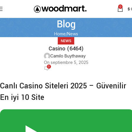
0
$
Blog
Home
News
NEWS
Casino (6464)
Camilo Buythaway
On septiembre 5, 2025
0
Canlı Casino Siteleri 2025 – Güvenilir
En iyi 10 Site