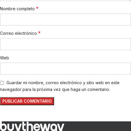
*
Nombre completo
*
Correo electrónico
Web
Guardar mi nombre, correo electrónico y sitio web en este
navegador para la próxima vez que haga un comentario.