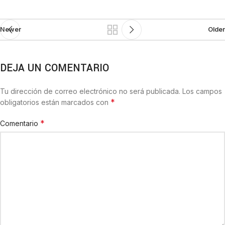
Newer
Older
DEJA UN COMENTARIO
Tu dirección de correo electrónico no será publicada.
Los campos
*
obligatorios están marcados con
*
Comentario