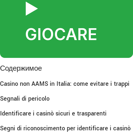
▶️
GIOCARE
Содержимое
Casino non AAMS in Italia: come evitare i trappi
Segnali di pericolo
Identificare i casinò sicuri e trasparenti
Segni di riconoscimento per identificare i casinò