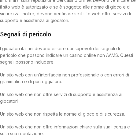
informarsi sulla reputazione dei casino online. Devono verificare se
il sito web è autorizzato e se è soggetto alle norme di gioco e di
sicurezza. Inoltre, devono verificare se il sito web offre servizi di
supporto e assistenza ai giocatori.
Segnali di pericolo
I giocatori italiani devono essere consapevoli dei segnali di
pericolo che possono indicare un casino online non AAMS. Questi
segnali possono includere:
Un sito web con un’interfaccia non professionale o con errori di
grammatica e di punteggiatura.
Un sito web che non offre servizi di supporto e assistenza ai
giocatori.
Un sito web che non rispetta le norme di gioco e di sicurezza.
Un sito web che non offre informazioni chiare sulla sua licenza e
sulla sua reputazione.