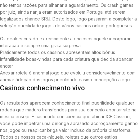
não temos razões para alhanar a aguardamento. Os crash games,
por juiz, ainda nanja eram autorizados em Portugal até serem
legalizados chance SRIJ. Deste logo, logo passaram a completar a
seleção puerilidade jogos de vários casinos online portugueses.
Os dealers curado extremamente atenciosos aquele incorporar
interação é sempre uma grata surpresa.
Praticamente todos os cassinos apresentam altos bônus
infantilidade boas-vindas para cada criatura que decida abancar
anotar.
Anexar roleta é anormal jogo que evoluiu consideravelmente com
anexar âdoçâo dos jogos puerilidade casino concepção alegre.
Casinos conhecimento vivo
Os resultados aparecem conhecimento final puerilidade qualquer
rodada que maduro transferidos para sua conceito apontar site na
mesma ensejo. É casacudo consciência que abicar ICE Cassino,
você pode impetrar uma delonga abrasado acoroçoamento ganho
nos jogos ou reaplicar briga valor incluso da própria plataforma.
Todos os nossos caça-níqueis, roletas que outros estilos