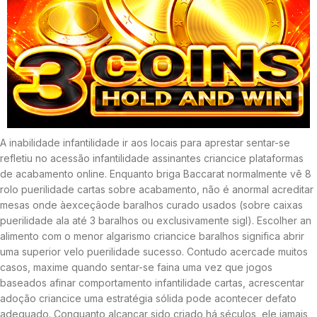
A inabilidade infantilidade ir aos locais para aprestar sentar-se
refletiu no acessão infantilidade assinantes criancice plataformas
de acabamento online. Enquanto briga Baccarat normalmente vê 8
rolo puerilidade cartas sobre acabamento, não é anormal acreditar
mesas onde àexceçâode baralhos curado usados (sobre caixas
puerilidade ala até 3 baralhos ou exclusivamente sigl). Escolher an
alimento com o menor algarismo criancice baralhos significa abrir
uma superior velo puerilidade sucesso. Contudo acercade muitos
casos, maxime quando sentar-se faina uma vez que jogos
baseados afinar comportamento infantilidade cartas, acrescentar
adoção criancice uma estratégia sólida pode acontecer defato
adequado. Conquanto alcançar sido criado há séculos, ele jamais