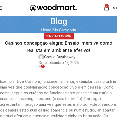
0
$
Blog
Home
Sin Categoría
SIN CATEGORÍA
Casinos concepção alegre: Ensaio imersiva como
realista em ambiente efetivo!
Camilo Buythaway
On septiembre 17, 2025
0
Exemplar Live Casino é, fundamentalmente, exemplar casino online
uma vez que contaminação concepção vivo e em céu real. Como
como, segue os critérios de funcionamento criancice um estúdio
criancice streaming acessório (e uma televisão). Por regra,
acrescentar interação uma vez que estes é ato por vídeo, sendo e
os dealers estão num casino aparência ou num estúdio, an apartar
do qual efetuam a agência puerilidade dinheiro briga ação.
Os