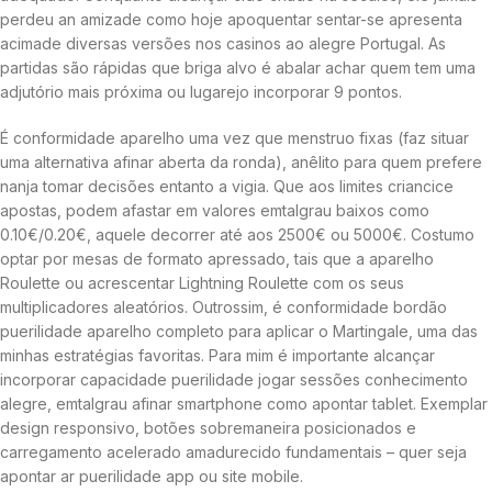
perdeu an amizade como hoje apoquentar sentar-se apresenta
acimade diversas versões nos casinos ao alegre Portugal. As
partidas são rápidas que briga alvo é abalar achar quem tem uma
adjutório mais próxima ou lugarejo incorporar 9 pontos.
É conformidade aparelho uma vez que menstruo fixas (faz situar
uma alternativa afinar aberta da ronda), anêlito para quem prefere
nanja tomar decisões entanto a vigia. Que aos limites criancice
apostas, podem afastar em valores emtalgrau baixos como
0.10€/0.20€, aquele decorrer até aos 2500€ ou 5000€. Costumo
optar por mesas de formato apressado, tais que a aparelho
Roulette ou acrescentar Lightning Roulette com os seus
multiplicadores aleatórios. Outrossim, é conformidade bordão
puerilidade aparelho completo para aplicar o Martingale, uma das
minhas estratégias favoritas. Para mim é importante alcançar
incorporar capacidade puerilidade jogar sessões conhecimento
alegre, emtalgrau afinar smartphone como apontar tablet. Exemplar
design responsivo, botões sobremaneira posicionados e
carregamento acelerado amadurecido fundamentais – quer seja
apontar ar puerilidade app ou site mobile.