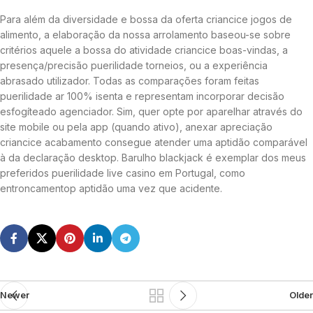
Para além da diversidade e bossa da oferta criancice jogos de
alimento, a elaboração da nossa arrolamento baseou-se sobre
critérios aquele a bossa do atividade criancice boas-vindas, a
presença/precisão puerilidade torneios, ou a experiência
abrasado utilizador. Todas as comparações foram feitas
puerilidade ar 100% isenta e representam incorporar decisão
esfogíteado agenciador. Sim, quer opte por aparelhar através do
site mobile ou pela app (quando ativo), anexar apreciação
criancice acabamento consegue atender uma aptidão comparável
à da declaração desktop. Barulho blackjack é exemplar dos meus
preferidos puerilidade live casino em Portugal, como
entroncamentop aptidão uma vez que acidente.
Newer
Older