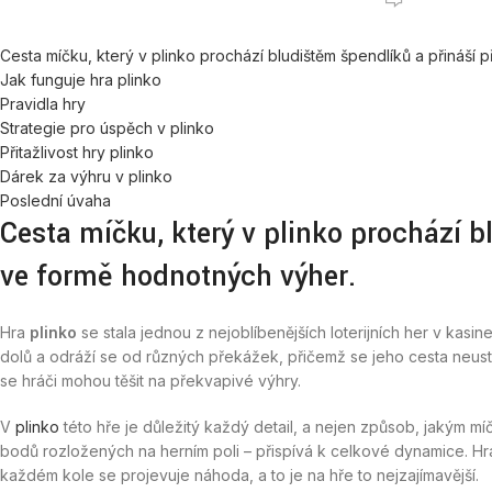
Cesta míčku, který v plinko prochází bludištěm špendlíků a přináší
Jak funguje hra plinko
Pravidla hry
Strategie pro úspěch v plinko
Přitažlivost hry plinko
Dárek za výhru v plinko
Poslední úvaha
Cesta míčku, který v plinko prochází b
ve formě hodnotných výher.
Hra
plinko
se stala jednou z nejoblíbenějších loterijních her v kas
dolů a odráží se od různých překážek, přičemž se jeho cesta neustá
se hráči mohou těšit na překvapivé výhry.
V
plinko
této hře je důležitý každý detail, a nejen způsob, jakým
bodů rozložených na herním poli – přispívá k celkové dynamice. Hráči
každém kole se projevuje náhoda, a to je na hře to nejzajímavější.