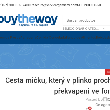
(+57) 310-865-2408
factura@servicargamiami.com
MLL INDUSTRIAL
SELECCIONAR CATEGORÍA
omida Fresca
Panadería
Comida Congelada
Banco de Alimentos
Bebidas
P
Cesta míčku, který v plinko proc
překvapení ve fo
Posted by
C
On agost
0