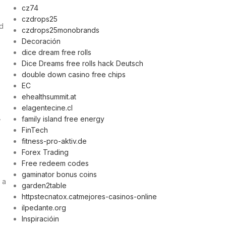
cz74
czdrops25
ud
czdrops25monobrands
Decoración
dice dream free rolls
Dice Dreams free rolls hack Deutsch
double down casino free chips
EC
ehealthsummit.at
elagentecine.cl
,
family island free energy
FinTech
fitness-pro-aktiv.de
Forex Trading
Free redeem codes
gaminator bonus coins
 a
garden2table
httpstecnatox.catmejores-casinos-online
ilpedante.org
Inspiracióin