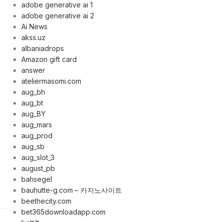
adobe generative ai 1
adobe generative ai 2
Ai News
akss.uz
albaniadrops
Amazon gift card
answer
ateliermasomi.com
aug_bh
aug_bt
aug_BY
aug_mars
aug_prod
aug_sb
aug_slot_3
august_pb
bahsegel
bauhutte-g.com – 카지노사이트
beethecity.com
bet365downloadapp.com