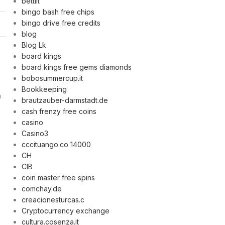
bettilt
bingo bash free chips
bingo drive free credits
blog
Blog Lk
board kings
board kings free gems diamonds
bobosummercup.it
Bookkeeping
m
brautzauber-darmstadt.de
cash frenzy free coins
casino
Casino3
cccituango.co 14000
CH
CIB
coin master free spins
comchay.de
creacionesturcas.c
Cryptocurrency exchange
cultura.cosenza.it