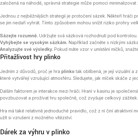
založená na náhodě, správná strategie může pomoci minimalizovat zt
Jednou z nejběžnějších strategií je protočení sázek. Někteří hráči p
se jim nedaří vyhrát. Tímto způsobem mohou snížit riziko prohry ve
Sázejte rozumně.
Udržujte svá sázková rozhodnutí pod kontrolou.
Vyhýbejte se vysokým sázkám.
Například začněte s nízkými sázka
Analyzujte své výsledky.
Pokud máte vzor v umístění míčků, snažte s
Přitažlivost hry plinko
Jedním z důvodů, proč je hra
plinko
tak oblíbená, je její vizuální 
které vytvářejí vzrušující atmosféru. Sledujete, jak míček skáče z 
Dalším faktorem je interakce mezi hráči. Hraní v kasinu je společens
povzbuzovat a prožívat hru společně, což zvyšuje celkový zážitek.
Hra má také relativně jednoduché pravidlo, což z ní činí atraktivní
užít si vzrušení z možného vítězství.
Dárek za výhru v plinko