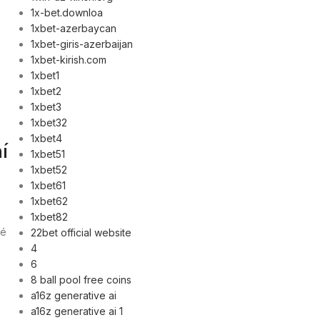
1x-bet.downloa
1xbet-azerbaycan
1xbet-giris-azerbaijan
1xbet-kirish.com
1xbet1
1xbet2
1xbet3
1xbet32
1xbet4
í
1xbet51
1xbet52
1xbet61
1xbet62
1xbet82
ré
22bet official website
4
6
8 ball pool free coins
a16z generative ai
a16z generative ai 1