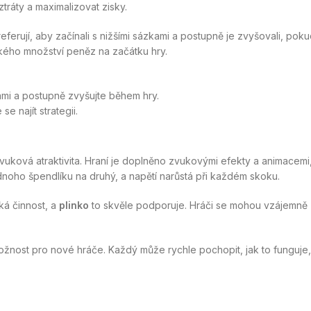
ráty a maximalizovat zisky.
referují, aby začínali s nižšími sázkami a postupně je zvyšovali, pok
lkého množství peněz na začátku hry.
mi a postupně zvyšujte během hry.
e najít strategii.
a zvuková atraktivita. Hraní je doplněno zvukovými efekty a animacemi
jednoho špendlíku na druhý, a napětí narůstá při každém skoku.
ká činnost, a
plinko
to skvěle podporuje. Hráči se mohou vzájemně
 možnost pro nové hráče. Každý může rychle pochopit, jak to funguje,