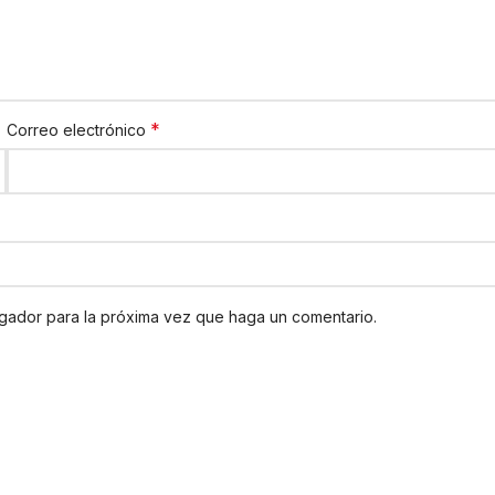
*
Correo electrónico
egador para la próxima vez que haga un comentario.