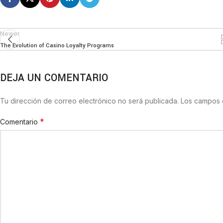
Newer
The Evolution of Casino Loyalty Programs
DEJA UN COMENTARIO
Tu dirección de correo electrónico no será publicada.
Los campos 
*
Comentario