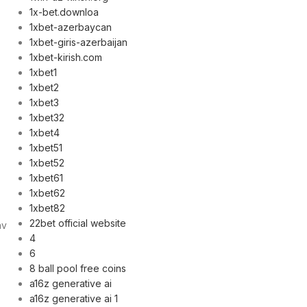
1x-bet.downloa
1xbet-azerbaycan
1xbet-giris-azerbaijan
1xbet-kirish.com
1xbet1
1xbet2
1xbet3
1xbet32
1xbet4
1xbet51
1xbet52
1xbet61
1xbet62
1xbet82
22bet official website
av
4
6
8 ball pool free coins
a16z generative ai
a16z generative ai 1