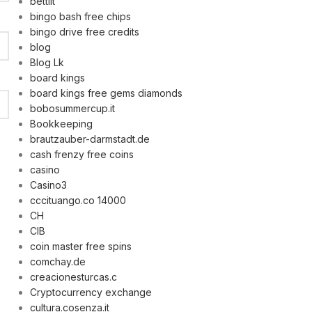
bettilt
bingo bash free chips
bingo drive free credits
blog
Blog Lk
board kings
board kings free gems diamonds
bobosummercup.it
Bookkeeping
brautzauber-darmstadt.de
cash frenzy free coins
casino
Casino3
cccituango.co 14000
CH
CIB
coin master free spins
comchay.de
creacionesturcas.c
Cryptocurrency exchange
cultura.cosenza.it