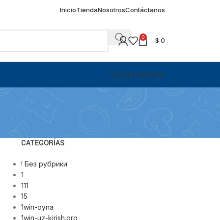
Inicio
Tienda
Nosotros
Contáctanos
0
$
0
OFERTA ESPECIAL
CATEGORÍAS
! Без рубрики
1
111
15
1win-oyna
1win-uz-kirish.org