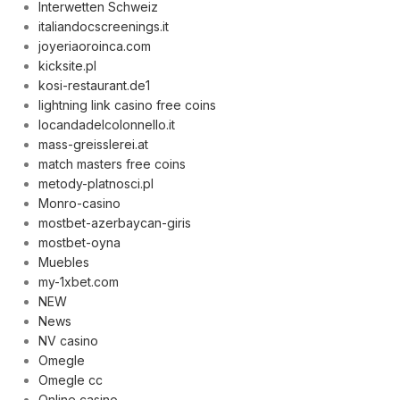
Interwetten Schweiz
italiandocscreenings.it
joyeriaoroinca.com
kicksite.pl
kosi-restaurant.de1
lightning link casino free coins
locandadelcolonnello.it
mass-greisslerei.at
match masters free coins
metody-platnosci.pl
Monro-casino
mostbet-azerbaycan-giris
mostbet-oyna
Muebles
my-1xbet.com
NEW
News
NV casino
Omegle
Omegle cc
Online casino