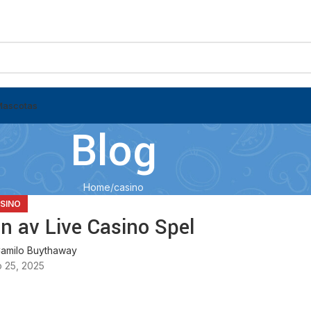
Mascotas
Blog
Home
casino
SINO
 av Live Casino Spel
amilo Buythaway
o 25, 2025