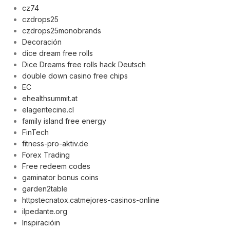
cz74
czdrops25
czdrops25monobrands
Decoración
dice dream free rolls
Dice Dreams free rolls hack Deutsch
double down casino free chips
EC
ehealthsummit.at
elagentecine.cl
family island free energy
FinTech
fitness-pro-aktiv.de
Forex Trading
Free redeem codes
gaminator bonus coins
garden2table
httpstecnatox.catmejores-casinos-online
ilpedante.org
Inspiracióin