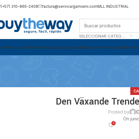
(+57) 310-865-2408
factura@servicargamiami.com
MLL INDUSTRIAL
SELECCIONAR CATEGORÍA
omida Fresca
Panadería
Comida Congelada
Banco de Alimentos
Bebidas
CA
Den Växande Trenden
Posted by
C
On juni
0