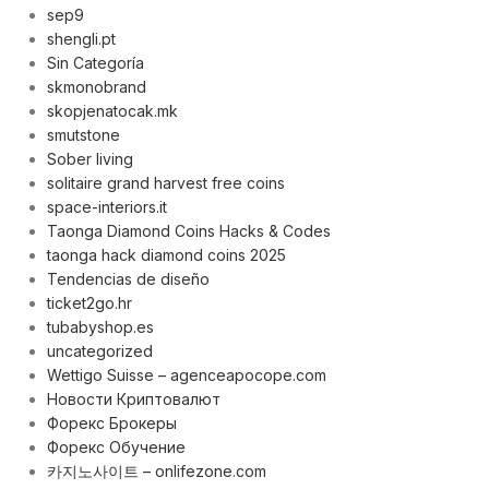
sep9
shengli.pt
Sin Categoría
skmonobrand
skopjenatocak.mk
smutstone
Sober living
solitaire grand harvest free coins
space-interiors.it
Taonga Diamond Coins Hacks & Codes
taonga hack diamond coins 2025
Tendencias de diseño
ticket2go.hr
tubabyshop.es
uncategorized
Wettigo Suisse – agenceapocope.com
Новости Криптовалют
Форекс Брокеры
Форекс Обучение
카지노사이트 – onlifezone.com