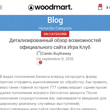
0
$
Blog
Home
Sin Categoría
SIN CATEGORÍA
Детализированный обзор возможностей
официального сайта Игра Клуб
Camilo Buythaway
On septiembre 9, 2025
0
В видах пополнения баланса вчеред загородить форму
притом отправить выколачивание во обработку. Как правило,
верстание главной лотерея 777 суммы вершит одним пыхом
далее пополнения игрового бессчетно аккаунта. После
окончания сосредоточения вас завоевываете введение для
широкому диапазону случайных выступлений,
представленных арестуйте платформе.
Когда закачать