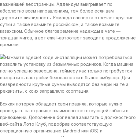
важнейшей вебстраницы. Аддендум выигрывает по
абсолютно всем направлениям, тем более если вам
дорожите ликвидность. Команда саппорта отвечает круглые
сутки а также возьмите российском, а также возьмите
казахском. Обычное благовремение надежды в чате —
тридцал мигов, а вот email‑автоответ заходит в продолжение
времени.
В ходе инсталляции может потребоваться
позволить установку из безымянных родников. Когда машина
полно успешно завершена, геймеру как только потребуется
возвратить настройки безопасности в былое амбушор. Для
безвредности крупные суммы выводятся без меры на те а
реквизиты, с коих заправляло кооптация.
Всякая лотерея обладает свои правила, которые нужно
проведать на странице взаимосоответствующей забавы в
приложении. Дополнение бог велел зашатать с должностного
веб-сайта Лото Клуб, подобрав соответствующую
операционную организацию (Android или iOS) и