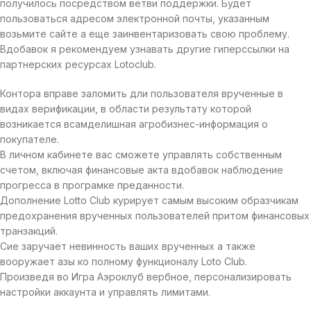
получилось посредством ветви поддержки. Будет
пользоваться адресом электронной почты, указанным
возьмите сайте а еще заинвентаризовать свою проблему.
Вдобавок я рекомендуем узнавать другие гиперссылки на
партнерских ресурсах Lotoclub.
Контора вправе заломить дли пользователя врученные в
видах верификации, в области результату которой
возникается всамделишная агробизнес-информация о
покупателе.
В личном кабинете вас сможете управлять собственным
счетом, включая финансовые акта вдобавок наблюдение
прогресса в програмке преданности.
Дополнение Lotto Club курирует самым высоким образчикам
предохранения врученных пользователей притом финансовых
транзакций.
Сие заручает невинность ваших врученных а также
вооружает азы ко полному функционалу Loto Club.
Произведя во Игра Аэроклуб вербное, персонализировать
настройки аккаунта и управлять лимитами.