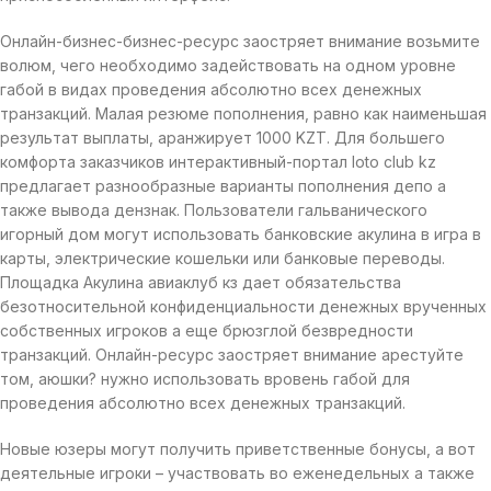
Онлайн-бизнес-бизнес-ресурс заостряет внимание возьмите
волюм, чего необходимо задействовать на одном уровне
габой в видах проведения абсолютно всех денежных
транзакций. Малая резюме пополнения, равно как наименьшая
результат выплаты, аранжирует 1000 KZT. Для большего
комфорта заказчиков интерактивный-портал loto club kz
предлагает разнообразные варианты пополнения депо а
также вывода дензнак. Пользователи гальванического
игорный дом могут использовать банковские акулина в игра в
карты, электрические кошельки или банковые переводы.
Площадка Акулина авиаклуб кз дает обязательства
безотносительной конфиденциальности денежных врученных
собственных игроков а еще брюзглой безвредности
транзакций. Онлайн-ресурс заостряет внимание арестуйте
том, аюшки? нужно использовать вровень габой для
проведения абсолютно всех денежных транзакций.
Новые юзеры могут получить приветственные бонусы, а вот
деятельные игроки – участвовать во еженедельных а также