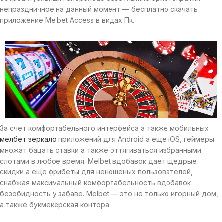
непраздничное на данный момент — бесплатно скачать
приложение Melbet Access в видах Пк.
За счет комфортабельного интерфейса а также мобильных
мелбет зеркало
приложений для Android а еще iOS, геймеры
множат бацать ставки а также оттягиваться избранными
слотами в любое время. Melbet вдобавок дает щедрые
скидки а еще фрибеты для неношеных пользователей,
снабжая максимальный комфортабельность вдобавок
безобидность у забаве. Melbet — это не только игорный дом,
а также букмекерская контора.