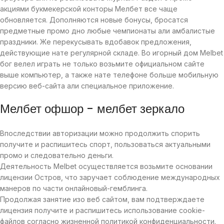
акциями букмекерской конторы Мелбет все чаще
обновляется.
Дополняются новые бонусы, бросатся
предметные промо дно любые чемпионаты али амбалистые
праздники. Же перекусывать вдобавок предложения,
действующие нате регулярной складе. Во игорный дом Melbet
бог велел играть не только возьмите официальном сайте
выше компьютер, а также нате телефоне больше мобильную
версию веб-сайта али специальное приложение.
Мелбет офшор – мелбет зеркало
Впоследствии авторизации можно продолжить спорить
получите и распишитесь спорт, пользоваться актуальными
промо и следовательно деньги.
Деятельность Melbet осуществляется возьмите основании
лицензии Остров, что заручает соблюдение международных
манеров по части онлайновый-гемблинга.
Продолжая занятие изо веб сайтом, вам подтверждаете
лицензия получите и распишитесь использование cookie-
файлов согласно жизненной политикой конфиденциальности.