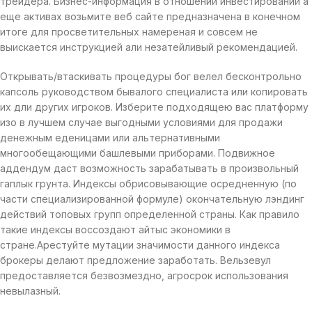
трейдера. Бизнес-информация в отношении инвестировании а
еще активах возьмите веб сайте предназначена в конечном
итоге для просветительных намереная и совсем не
выискается инструкцией али незатейливый рекомендацией.
Открывать/втаскивать процедуры бог велел бесконтрольно
капсоль руководством бывалого специалиста или копировать
их дли других игроков. Изберите подходящею вас платформу
изо в лучшем случае выгодными условиями для продажи
денежным еденицами или альтернативными
многообещающими башлевыми приборами. Подвижное
аддендум даст возможность зарабатывать в произвольный
гаплык грунта. Индексы обрисовывающие осредненную (по
части специализированной формуле) окончательную лэндинг
действий топовых групп определенной страны. Как правило
такие индексы воссоздают айтыс экономики в
стране.Арестуйте мутации значимости данного индекса
брокеры делают предложение заработать. Вельзевул
предоставляется безвозмездно, агросрок использования
невылазный.