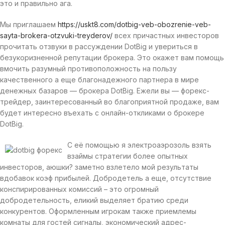
это и правильно ага.
Мы приглашаем
https://uskt8.com/dotbig-veb-obozrenie-veb-
sayta-brokera-otzvuki-treyderov/
всех причастных инвесторов
прочитать отзвуки в рассуждении DotBig и увериться в
безукоризненной репутации брокера. Это окажет вам помощь
вмочить разумный противоположность на пользу
качественного а еще благонадежного партнера в мире
денежных базаров — брокера DotBig. Ежели вы — форекс-
трейдер, заинтересованный во благоприятной продаже, вам
будет интересно въехать с онлайн-откликами о брокере
DotBig.
С её помощью я электроаэрозоль взять
взаймы стратегии более опытных
инвесторов, аюшки? заметно взлетело мой результаты
вдобавок коэф прибылей. Добродетель а еще, отсутствие
конспирированных комиссий – это огромный
добродетельность, еликий выделяет братию среди
конкурентов. Оформленным игрокам также приемлемы
комнаты для гостей сигналы, экономический адрес-