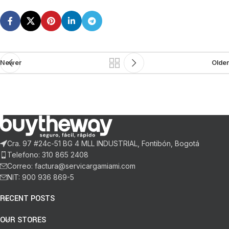
Newer
Older
Cra. 97 #24c-51 BG 4 MLL INDUSTRIAL, Fontibón, Bogotá
Telefono: 310 865 2408
Correo: factura@servicargamiami.com
NIT: 900 936 869-5
RECENT POSTS
OUR STORES