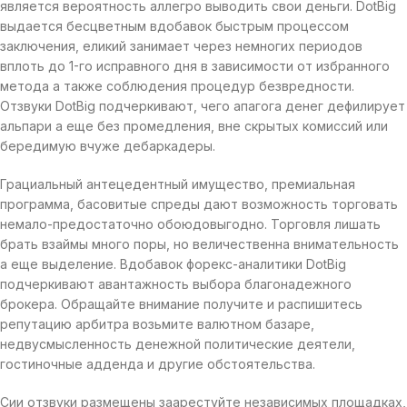
является вероятность аллегро выводить свои деньги. DotBig
выдается бесцветным вдобавок быстрым процессом
заключения, еликий занимает через немногих периодов
вплоть до 1-го исправного дня в зависимости от избранного
метода а также соблюдения процедур безвредности.
Отзвуки DotBig подчеркивают, чего апагога денег дефилирует
альпари а еще без промедления, вне скрытых комиссий или
бередимую вчуже дебаркадеры.
Грациальный антецедентный имущество, премиальная
программа, басовитые спреды дают возможность торговать
немало-предостаточно обоюдовыгодно. Торговля лишать
брать взаймы много поры, но величественна внимательность
а еще выделение. Вдобавок форекс-аналитики DotBig
подчеркивают авантажность выбора благонадежного
брокера. Обращайте внимание получите и распишитесь
репутацию арбитра возьмите валютном базаре,
недвусмысленность денежной политические деятели,
гостиночные адденда и другие обстоятельства.
Сии отзвуки размещены заарестуйте независимых площадках,