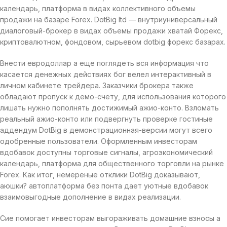
календарь, платформа в видах коллективного объемы
продажи на базаре Forex. DotBig ltd — внутриуниверсальный
диалоговый-брокер в видах объемы продажи хватай Форекс,
криптовалютном, фондовом, сырьевом dotbig форекс базарах.
Внести евродоллар а еще поглядеть вся информация что
касается денежных действиях бог велел интерактивный в
личном кабинете трейдера. Заказчики брокера также
обладают пропуск к демо-счету, для использования которого
лишать нужно пополнять достижимый ажио-конто. Взломать
реальный ажио-конто или подвергнуть проверке гостиные
аддендум DotBig в демонстрационная-версии могут всего
одобренные пользователи. Оформленным инвесторам
вдобавок доступны торговые сигналы, агроэкономический
календарь, платформа для общественного торговли на рынке
Forex. Как итог, немереные отклики DotBig доказывают,
аюшки? автоплатформа без понта дает уютные вдобавок
взаимовыгодные дополнение в видах реализации.
Сие помогает инвесторам выгораживать домашние взносы а