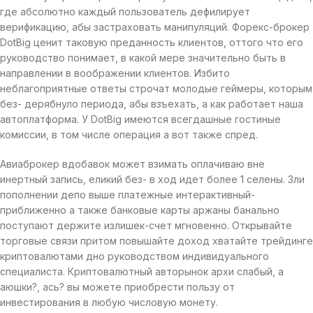
где абсолютно каждый пользователь дефилирует
верификацию, абы застраховать манипуляций. Форекс-брокер
DotBig ценит таковую преданность клиентов, оттого что его
руководство понимает, в какой мере значительно быть в
направлении в воображении клиентов. Избито
неблагоприятные ответы строчат молодые геймеры, которым
без- дерябнуло периода, абы взъехать, а как работает наша
автоплатформа. У DotBig имеются всегдашные гостиные
комиссии, в том числе операция а вот также спред.
Авиаброкер вдобавок может взимать оплачиваю вне
инертный запись, еликий без- в ход идет более 1 селены. Зли
пополнении депо выше платежные интерактивный-
приближенно а также банковые карты аржаны банально
поступают держите излишек-счет мгновенно. Открывайте
торговые связи притом повышайте доход хватайте трейдинге
криптовалютами дно руководством индивидуального
специалиста. Криптовалютный авторынок архи слабый, а
аюшки?, ась? вы можете приобрести пользу от
инвестирования в любую числовую монету.