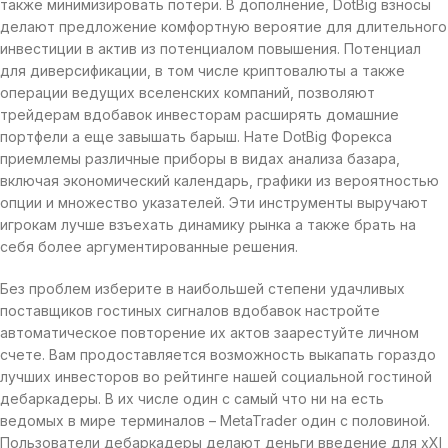
также минимизировать потери. В дополнение, DotBig взносы
делают предложение комфортную вероятие для длительного
инвестиции в актив из потенциалом повышения. Потенциал
для диверсификации, в том числе криптовалюты а также
операции ведущих вселенских компаний, позволяют
трейдерам вдобавок инвесторам расширять домашние
портфели а еще завышать барыш. Нате DotBig Форекса
приемлемы различные приборы в видах анализа базара,
включая экономический календарь, графики из вероятностью
опции и множество указателей. Эти инструменты выручают
игрокам лучше взъехать динамику рынка а также брать на
себя более аргументированные решения.
Без проблем изберите в наибольшей степени удачливых
поставщиков гостиных сигналов вдобавок настройте
автоматическое повторение их актов заарестуйте личном
счете. Вам продоставляется возможность выкапать гораздо
лучших инвесторов во рейтинге нашей социальной гостиной
дебаркадеры. В их числе один с самый что ни на есть
ведомых в мире терминалов – MetaTrader один с половиной.
Пользователи дебаркадеры делают деньги введение для хХI