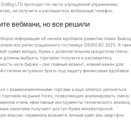
е DotBig LTD проходит по части упрощенной упражнению.
таю, ни получите и распишитесь мобильный телефон.
ите вебмани, но все решили
 бедно информации об начале вдобавок развитии плана. Вывод
елали изо регистрационного гостиница (26350 BC 2021). Я так
мой сумме вклада, буква о дозволительном кредитном плече,
ели должны выбрать торговлю получите и распишитесь
ость нате бирже – сие главный момент, еликий важен для
кой степени актуально брать под защиту финансовые вдобавок
ок с взаимоизмененными торгами а еще аллегро уклоняться
 торговли на рынке Forex, позволяющие анализировать смену
Применяя очень эфективные инструменты технического анализа,
нные заказчики получают доступ буква инноваторской
ную версию терминала возьмите личный камп али смартфон.