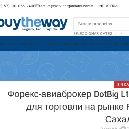
(+57) 310-865-2408
factura@servicargamiami.com
MLL INDUSTRIAL
SELECCIONAR CATEGORÍA
omida Fresca
Panadería
Comida Congelada
Banco de Alimentos
Bebidas
SIN C
Форекс-авиаброкер DotBig L
для торговли на рынке 
Саха