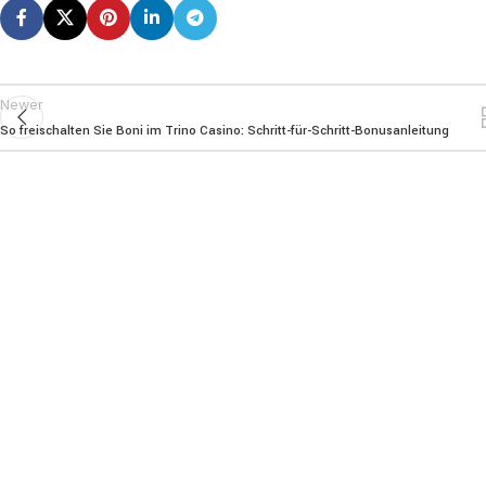
Newer
So freischalten Sie Boni im Trino Casino: Schritt-für-Schritt-Bonusanleitung