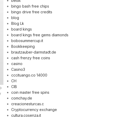
bettilt
bingo bash free chips
bingo drive free credits
blog
Blog Lk
board kings
board kings free gems diamonds
bobosummercup.it
Bookkeeping
brautzauber-darmstadt.de
cash frenzy free coins
casino
Casino3
cccituango.co 14000
CH
CIB
р
coin master free spins
у
comchay.de
creacionesturcas.c
Cryptocurrency exchange
cultura.cosenza.it