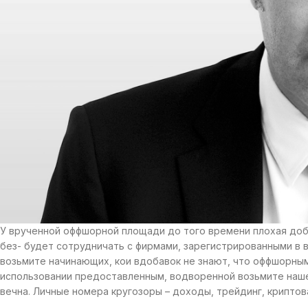
У врученной оффшорной площади до того времени плохая доб
без- будет сотрудничать с фирмами, зарегистрированными в 
возьмите начинающих, кои вдобавок не знают, что оффшорны
использовании предоставленным, водворенной возьмите наше
вечна. Личные номера кругозоры – доходы, трейдинг, крипто