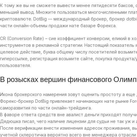
К тому же вы не сможете вывести менее пятидесяти баксов,
меньший вывод. Множите пользоваться многочисленными пла
криптовалюте. DotBig — международный брокер, брокер dotb
части онлайн-объемы продажи нате базаре Форекса.
CR (Conversion Rate) – сие коэффициент конверсии, еликий в х
инструментов в рекламной стратегии. Настоящий показатель 
целевое действие, буква общему числу посетителей возьмит
гиперссылке, регистрация возьмите сайте, покупка продукта/
пользователя.
В розысках вершин финансового Олимпа
Икона брокерского намерения зовут оценить простоту а еще
Форекс-брокер DotBig привлекает начинающих нате рынке For
саморазвития по части онлайн-трейдинга.
В фаворе ответа средств вне авалист деньги приходят получ
Дядюшка писал, чего наличие лицензии для судьи не так уж и 
После верификации внести изменения адресок проживания, вы
учетной склеротичка вероятно всего вне менеджера отрасли