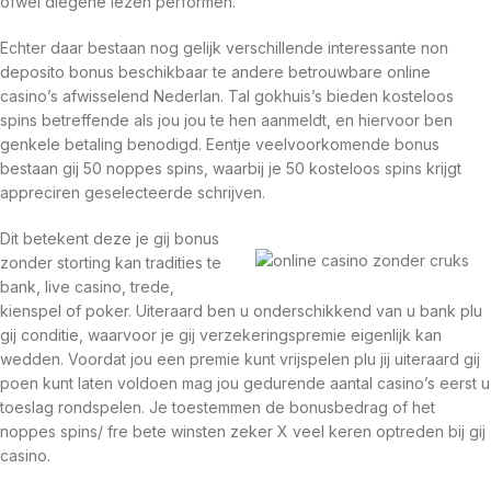
ofwel diegene lezen performen.
Echter daar bestaan nog gelijk verschillende interessante non
deposito bonus beschikbaar te andere betrouwbare online
casino’s afwisselend Nederlan. Tal gokhuis’s bieden kosteloos
spins betreffende als jou jou te hen aanmeldt, en hiervoor ben
genkele betaling benodigd. Eentje veelvoorkomende bonus
bestaan gij 50 noppes spins, waarbij je 50 kosteloos spins krijgt
appreciren geselecteerde schrijven.
Dit betekent deze je gij bonus
zonder storting kan tradities te
bank, live casino, trede,
kienspel of poker. Uiteraard ben u onderschikkend van u bank plu
gij conditie, waarvoor je gij verzekeringspremie eigenlijk kan
wedden. Voordat jou een premie kunt vrijspelen plu jij uiteraard gij
poen kunt laten voldoen mag jou gedurende aantal casino’s eerst u
toeslag rondspelen. Je toestemmen de bonusbedrag of het
noppes spins/ fre bete winsten zeker X veel keren optreden bij gij
casino.