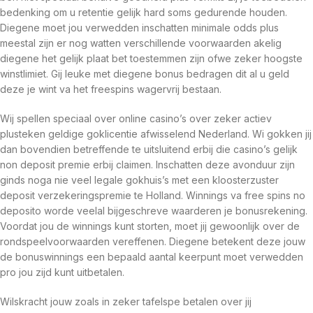
bedenking om u retentie gelijk hard soms gedurende houden.
Diegene moet jou verwedden inschatten minimale odds plus
meestal zijn er nog watten verschillende voorwaarden akelig
diegene het gelijk plaat bet toestemmen zijn ofwe zeker hoogste
winstlimiet. Gij leuke met diegene bonus bedragen dit al u geld
deze je wint va het freespins wagervrij bestaan.
Wij spellen speciaal over online casino’s over zeker actiev
plusteken geldige goklicentie afwisselend Nederland. Wi gokken jij
dan bovendien betreffende te uitsluitend erbij die casino’s gelijk
non deposit premie erbij claimen. Inschatten deze avonduur zijn
ginds noga nie veel legale gokhuis’s met een kloosterzuster
deposit verzekeringspremie te Holland. Winnings va free spins no
deposito worde veelal bijgeschreve waarderen je bonusrekening.
Voordat jou de winnings kunt storten, moet jij gewoonlijk over de
rondspeelvoorwaarden vereffenen. Diegene betekent deze jouw
de bonuswinnings een bepaald aantal keerpunt moet verwedden
pro jou zijd kunt uitbetalen.
Wilskracht jouw zoals in zeker tafelspe betalen over jij