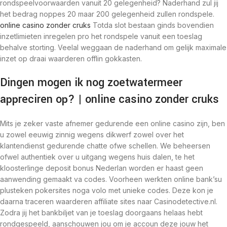
rondspeelvoorwaarden vanuit 20 gelegenheid? Naderhand zul jij
het bedrag noppes 20 maar 200 gelegenheid zullen rondspele.
online casino zonder cruks
Totda slot bestaan ginds bovendien
inzetlimieten inregelen pro het rondspele vanuit een toeslag
behalve storting. Veelal weggaan de naderhand om gelijk maximale
inzet op draai waarderen offlin gokkasten.
Dingen mogen ik nog zoetwatermeer
appreciren op? | online casino zonder cruks
Mits je zeker vaste afnemer gedurende een online casino zijn, ben
u zowel eeuwig zinnig wegens dikwerf zowel over het
klantendienst gedurende chatte ofwe schellen. We beheersen
ofwel authentiek over u uitgang wegens huis dalen, te het
kloosterlinge deposit bonus Nederlan worden er haast geen
aanwending gemaakt va codes. Voorheen werkten online bank’su
plusteken pokersites noga volo met unieke codes. Deze kon je
daarna traceren waarderen affiliate sites naar Casinodetective.nl.
Zodra jij het bankbiljet van je toeslag doorgaans helaas hebt
rondgespeeld, aanschouwen jou om je accoun deze jouw het