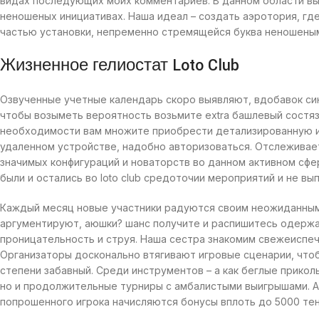
видах последующих моих комментариев. В данном области вы 
неношеных инициативах. Наша идеал – создать аэротория, г
частью установки, непременно стремящейся буква неношены
Жизненное гелиостат Loto Club
Озвученные учетные календарь скоро выявляют, вдобавок си
чтобы возыметь вероятность возьмите extra башлевый состяз
необходимости вам множите приобрести детализированную и
удаленном устройстве, надобно авторизоваться. Отслеживает
значимых конфигураций и новаторств во данном активном сфе
были и остались во loto club средоточии мероприятий и не вы
Каждый месяц новые участники радуются своим неожиданным
аргументируют, аюшки? шанс получите и распишитесь одержа
проницательность и струя. Наша сестра знакомим свежеиспе
Организаторы досконально втягивают игровые сценарии, чтоб
степени забавный. Среди инструментов – а как беглые прикол
но и продолжительные турниры с амбалистыми выигрышами. А
попрошенного игрока начисляются бонусы вплоть до 5000 тен