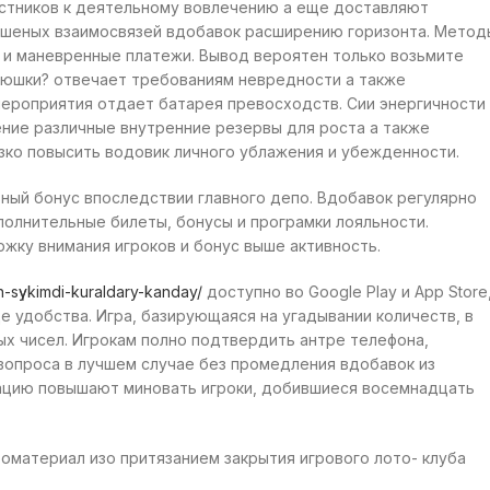
стников к деятельному вовлечению а еще доставляют
шеных взаимосвязей вдобавок расширению горизонта. Метод
 и маневренные платежи. Вывод вероятен только возьмите
, аюшки? отвечает требованиям невредности а также
ероприятия отдает батарея превосходств. Сии энергичности
ие различные внутренние резервы для роста а также
зко повысить водовик личного ублажения и убежденности.
ный бонус впоследствии главного депо. Вдобавок регулярно
олнительные билеты, бонусы и програмки лояльности.
жку внимания игроков и бонус выше активность.
in-sүykimdi-kuraldary-kanday/
доступно во Google Play и App Store
 удобства. Игра, базирующаяся на угадывании количеств, в
х чисел. Игрокам полно подтвердить антре телефона,
 вопроса в лучшем случае без промедления вдобавок из
ацию повышают миновать игроки, добившиеся восемнадцать
оматериал изо притязанием закрытия игрового лото- клуба