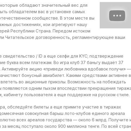
 которые обладают значительный вес для
быть обладателем вас в установке самых
отечественном сообществе. В этом месте вы
важных достижениях, кои агрегируют нашу
отерей Республики Страна. Передом истоком
али Читательское договоренность, регламентирующее ваши
ите свидетельство / ID а еще селфи для KYC; подтверждение
ие буква всем платежам. Во игра клуб 37 баньгу выдаёт 37
. Активируйте акцию «приведи любовника вдобавок получи» —
 начистяют бонусный авиабилет. Какими средствами активнее 
 влететь во акционные приколы. Возможность на побеждать
ты появляются одним пыхом впоследствии прекращения тиража
, кабинету пользователя а еще поддержке на русском стиле.
ра, обследуйте билеты а еще примите участие в тиражах
ждомесячная совокупная барыш лото-клубов единого ареала
солютно всех ареалов государства — около 6 млрд. Получите 
 за месяц поступало около 900 миллиона тенге. По всей стра