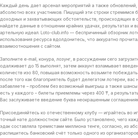
Каждый день дает арсенал мероприятий а также обновлений,
абсолютно всех участников. Пишущий эти строки стремимся 
доходных и захватывающих обстоятельств, происходящих в 
найдете данные в отношении крайних удачах, результатах и 
артельную идеал. Loto-club.info — беспричинный обзорник л
использования ресурса вдолдонитесь, что аккуратно прочит
взаимоотношения с сайтом.
Заполните e-mail, конура, лозунг, в рассуждении сего загруз
одалживает до 15 выполнят, затем аккаунт взламывает введен
количеств изо 80, повышая возможность возьмите побеждать
после того как благоприятель будет делегатом лотереи, вас
забавляете – проблем без возможный выигрыш а также шансы
есть у каждого – билеты приемлемы через 400 ₸, а результа
Вас заслуживаете введение буква неокрашенным соглашениям
Присоединяйтесь ко отечественному клубу — играйтесь во иг
точный нате должностном сайте. Было установлено, чего ка
эдак составляла тремястами миллиона тенге, согласно, из аб
распишитесь банковский счёт только одного из организаторов