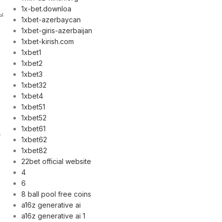
1x-bet.downloa
ы
1xbet-azerbaycan
1xbet-giris-azerbaijan
1xbet-kirish.com
1xbet1
1xbet2
1xbet3
1xbet32
1xbet4
1xbet51
1xbet52
1xbet61
,
1xbet62
1xbet82
22bet official website
4
6
8 ball pool free coins
a16z generative ai
a16z generative ai 1