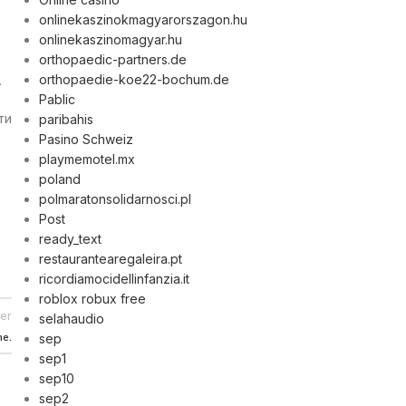
onlinekaszinokmagyarorszagon.hu
onlinekaszinomagyar.hu
orthopaedic-partners.de
orthopaedie-koe22-bochum.de
.
Pablic
paribahis
Pasino Schweiz
playmemotel.mx
poland
polmaratonsolidarnosci.pl
Post
ready_text
restaurantearegaleira.pt
ricordiamocidellinfanzia.it
roblox robux free
er
selahaudio
ne.
sep
sep1
sep10
sep2