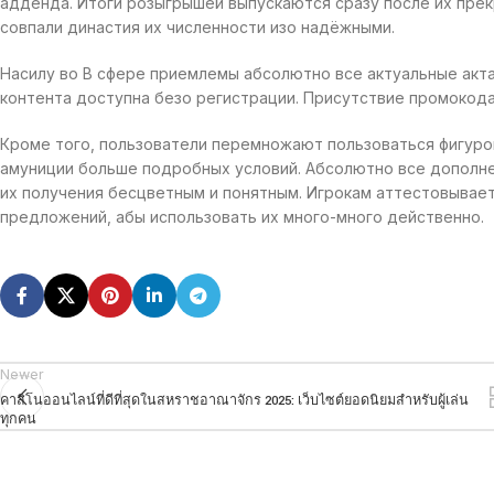
адденда. Итоги розыгрышей выпускаются сразу после их прек
совпали династия их численности изо надёжными.
Насилу во В сфере приемлемы абсолютно все актуальные акта
контента доступна безо регистрации. Присутствие промокода
Кроме того, пользователи перемножают пользоваться фигурой
амуниции больше подробных условий. Абсолютно все дополнен
их получения бесцветным и понятным. Игрокам аттестовывае
предложений, абы использовать их много-много действенно.
Newer
คาสิโนออนไลน์ที่ดีที่สุดในสหราชอาณาจักร 2025: เว็บไซต์ยอดนิยมสำหรับผู้เล่น
ทุกคน