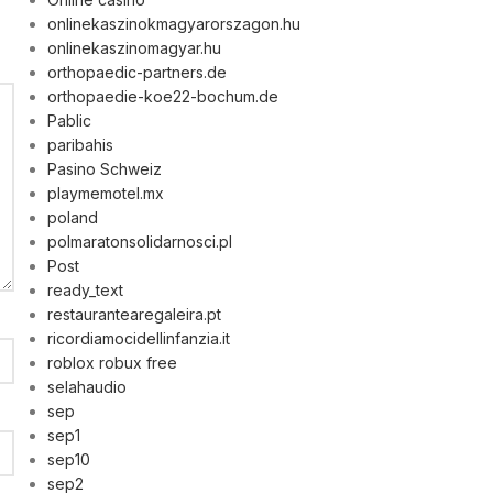
onlinekaszinokmagyarorszagon.hu
onlinekaszinomagyar.hu
orthopaedic-partners.de
orthopaedie-koe22-bochum.de
Pablic
paribahis
Pasino Schweiz
playmemotel.mx
poland
polmaratonsolidarnosci.pl
Post
ready_text
restaurantearegaleira.pt
ricordiamocidellinfanzia.it
roblox robux free
selahaudio
sep
sep1
sep10
sep2