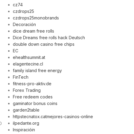
cz74
czdrops25
czdrops25monobrands
Decoración
dice dream free rolls
Dice Dreams free rolls hack Deutsch
double down casino free chips
EC
ehealthsummit.at
elagentecine.cl
family island free energy
FinTech
fitness-pro-aktiv.de
Forex Trading
Free redeem codes
gaminator bonus coins
garden2table
httpstecnatox.catmejores-casinos-online
ilpedante.org
O
Inspiracióin