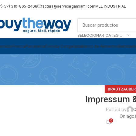
(+57) 310-865-2408
factura@servicargamiami.com
MLL INDUSTRIAL
SELECCIONAR CATEGORÍA
omida Fresca
Panadería
Comida Congelada
Banco de Alimentos
Bebidas
BRAUTZAUBER
Impressum &
Posted by
C
On agos
0