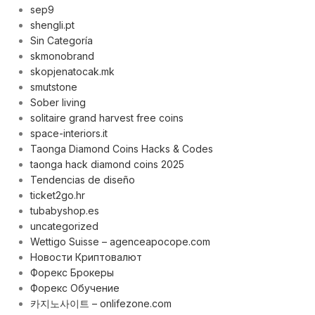
sep9
shengli.pt
Sin Categoría
skmonobrand
skopjenatocak.mk
smutstone
Sober living
solitaire grand harvest free coins
space-interiors.it
Taonga Diamond Coins Hacks & Codes
taonga hack diamond coins 2025
Tendencias de diseño
ticket2go.hr
tubabyshop.es
uncategorized
Wettigo Suisse – agenceapocope.com
Новости Криптовалют
Форекс Брокеры
Форекс Обучение
카지노사이트 – onlifezone.com