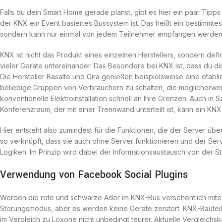
Falls du dein Smart Home gerade planst, gibt es hier ein paar Tipp
der KNX ein Event basiertes Bussystem ist. Das heißt ein bestimmtes
sondern kann nur einmal von jedem Teilnehmer empfangen werden 
KNX ist nicht das Produkt eines einzelnen Herstellers, sondern defi
vieler Geräte untereinander. Das Besondere bei KNX ist, dass du di
Die Hersteller Basalte und Gira genießen beispielsweise eine etab
beliebige Gruppen von Verbrauchern zu schalten, die möglicherwei
konventionelle Elektroinstallation schnell an Ihre Grenzen. Auch in
Konferenzraum, der mit einer Trennwand unterteilt ist, kann ein KNX
Hier entsteht also zumindest für die Funktionen, die der Server über
so verknüpft, dass sie auch ohne Server funktionieren und der S
Logiken. Im Prinzip wird dabei der Informationsaustausch von der 
Verwendung von Facebook Social Plugins
Werden die rote und schwarze Ader im KNX-Bus versehentlich mit
Störungsmodus, aber es werden keine Geräte zerstört. KNX-Bauteile 
im Vergleich zu Loxone nicht unbedingt teurer. Aktuelle Vergleichsk