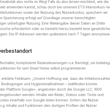
ativität also nichts im Weg! Falls du also lernen möchtest, wie die
ojekt anwenden kannst, schau doch bei unserem ETS Intensivkurs rei
defunktionen sowie der Nutzung des Nutzerkontos, speichern wir
ie Speicherung erfolgt auf Grundlage unserer berechtigten
tiger unbefugter Nutzung. Eine Weitergabe dieser Daten an Dritte
sprüche erforderlich oder es besteht hierzu besteht eine gesetzliche
gem. Die IP-Adressen werden spätestens nach 7 Tagen anonymisie
werbestandort
chalter, komplizierte Relaissteuerungen o.ä. Benötigt, um beliebi
Funktionen für sein Smart Home selbst programmieren.
 erklärte Feldmann. „Unsere Hoffnung war, dass die Infektionszahle
n Bedingungen und Hygienemaßnahmen – stattfinden könnte.
 der Plattform Google+, angeboten durch die Google LLC, 1600
eingebunden werden. Inhalte wie Bilder, Videos oder Texte und
botes innerhalb von Google teilen können. Sofern die Nutzer
o.g. Inhalte und Funktionen den dortigen Profilen der Nutzer