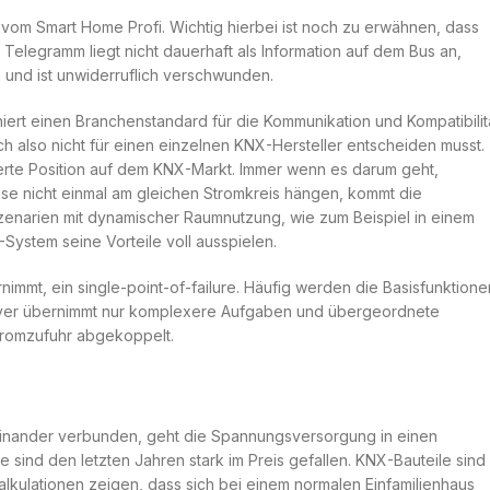
s vom Smart Home Profi. Wichtig hierbei ist noch zu erwähnen, dass
 Telegramm liegt nicht dauerhaft als Information auf dem Bus an,
und ist unwiderruflich verschwunden.
niert einen Branchenstandard für die Kommunikation und Kompatibilit
ch also nicht für einen einzelnen KNX-Hersteller entscheiden musst.
lierte Position auf dem KNX-Markt. Immer wenn es darum geht,
se nicht einmal am gleichen Stromkreis hängen, kommt die
 Szenarien mit dynamischer Raumnutzung, wie zum Beispiel in einem
-System seine Vorteile voll ausspielen.
nimmt, ein single-point-of-failure. Häufig werden die Basisfunktione
erver übernimmt nur komplexere Aufgaben und übergeordnete
Stromzufuhr abgekoppelt.
einander verbunden, geht die Spannungsversorgung in einen
sind den letzten Jahren stark im Preis gefallen. KNX-Bauteile sind
alkulationen zeigen, dass sich bei einem normalen Einfamilienhaus