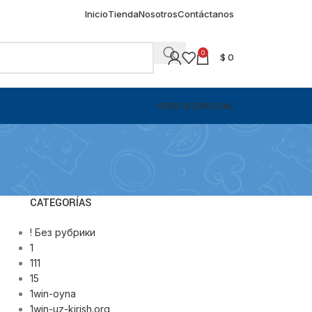
Inicio
Tienda
Nosotros
Contáctanos
0
$
0
OFERTA ESPECIAL
CATEGORÍAS
! Без рубрики
1
111
15
1win-oyna
1win-uz-kirish.org