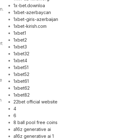
1x-bet.downloa
n.
1xbet-azerbaycan
1xbet-giris-azerbaijan
1xbet-kirish.com
1xbet1
1xbet2
rt
1xbet3
1xbet32
1xbet4
1xbet51
1xbet52
ge
1xbet61
1xbet62
1xbet82
n
22bet official website
4
6
8 ball pool free coins
a16z generative ai
a16z generative ai 1