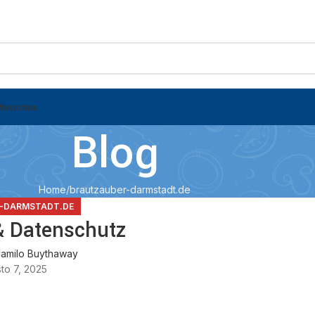
Mascotas
Blog
Home
brautzauber-darmstadt.de
-DARMSTADT.DE
 Datenschutz
amilo Buythaway
to 7, 2025