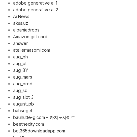
adobe generative ai 1
adobe generative ai 2
Ai News
akss.uz
albaniadrops
Amazon gift card
answer
ateliermasomi.com
aug_bh
aug_bt
aug_BY
aug_mars
aug_prod
aug_sb
aug_slot_3
august_pb
r
bahsegel
bauhutte-g.com – 카지노사이트
beethecity.com
bet365downloadapp.com