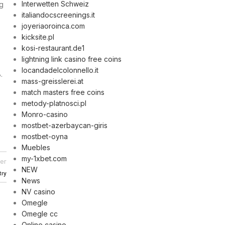
Interwetten Schweiz
g
italiandocscreenings.it
joyeriaoroinca.com
kicksite.pl
kosi-restaurant.de1
lightning link casino free coins
locandadelcolonnello.it
.
mass-greisslerei.at
match masters free coins
metody-platnosci.pl
Monro-casino
mostbet-azerbaycan-giris
mostbet-oyna
Muebles
my-1xbet.com
er
NEW
try
News
NV casino
Omegle
Omegle cc
Online casino