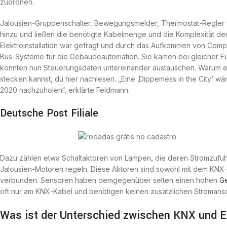
zuordnen.
Jalousien-Gruppenschalter, Bewegungsmelder, Thermostat-Regler f
hinzu und ließen die benötigte Kabelmenge und die Komplexität der
Elektroinstallation war gefragt und durch das Aufkommen von Comp
Bus-Systeme für die Gebäudeautomation. Sie kamen bei gleicher Funk
konnten nun Steuerungsdaten untereinander austauschen. Warum es 
stecken kannst, du hier nachlesen. „Eine ‚Dippemess in the City‘ 
2020 nachzuholen“, erklärte Feldmann.
Deutsche Post Filiale
Dazu zählen etwa Schaltaktoren von Lampen, die deren Stromzufuhr
Jalousien-Motoren regeln. Diese Aktoren sind sowohl mit dem KNX-K
verbunden. Sensoren haben demgegenüber selten einen hohen
Ge
oft nur am KNX-Kabel und benötigen keinen zusätzlichen Stromansc
Was ist der Unterschied zwischen KNX und 