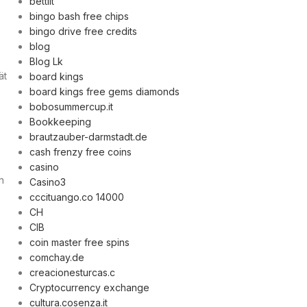
bettilt
bingo bash free chips
bingo drive free credits
blog
Blog Lk
ät
board kings
board kings free gems diamonds
bobosummercup.it
Bookkeeping
brautzauber-darmstadt.de
cash frenzy free coins
casino
n
Casino3
cccituango.co 14000
CH
CIB
coin master free spins
comchay.de
creacionesturcas.c
Cryptocurrency exchange
cultura.cosenza.it