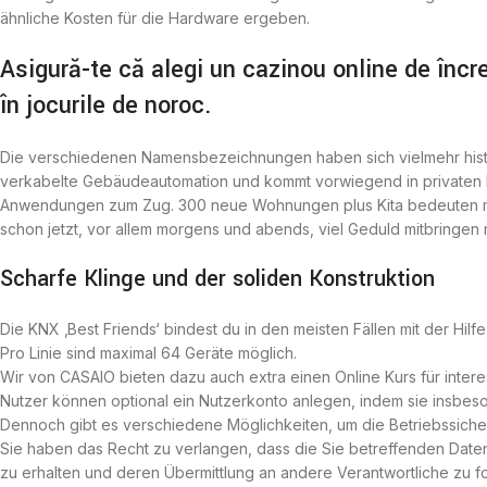
ähnliche Kosten für die Hardware ergeben.
Asigură-te că alegi un cazinou online de încr
în jocurile de noroc.
Die verschiedenen Namensbezeichnungen haben sich vielmehr histori
verkabelte Gebäudeautomation und kommt vorwiegend in privaten
Anwendungen zum Zug. 300 neue Wohnungen plus Kita bedeuten m
schon jetzt, vor allem morgens und abends, viel Geduld mitbringen 
Scharfe Klinge und der soliden Konstruktion
Die KNX ‚Best Friends‘ bindest du in den meisten Fällen mit der Hil
Pro Linie sind maximal 64 Geräte möglich.
Wir von CASAIO bieten dazu auch extra einen Online Kurs für intere
Nutzer können optional ein Nutzerkonto anlegen, indem sie insbes
Dennoch gibt es verschiedene Möglichkeiten, um die Betriebssiche
Sie haben das Recht zu verlangen, dass die Sie betreffenden Date
zu erhalten und deren Übermittlung an andere Verantwortliche zu 