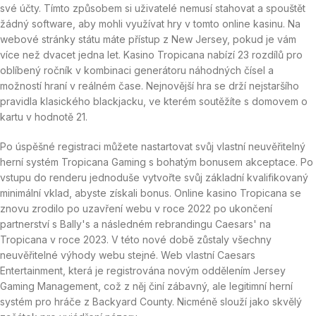
své účty. Tímto způsobem si uživatelé nemusí stahovat a spouštět
žádný software, aby mohli využívat hry v tomto online kasinu. Na
webové stránky státu máte přístup z New Jersey, pokud je vám
více než dvacet jedna let. Kasino Tropicana nabízí 23 rozdílů pro
oblíbený ročník v kombinaci generátoru náhodných čísel a
možností hraní v reálném čase. Nejnovější hra se drží nejstaršího
pravidla klasického blackjacku, ve kterém soutěžíte s domovem o
kartu v hodnotě 21.
Po úspěšné registraci můžete nastartovat svůj vlastní neuvěřitelný
herní systém Tropicana Gaming s bohatým bonusem akceptace. Po
vstupu do renderu jednoduše vytvořte svůj základní kvalifikovaný
minimální vklad, abyste získali bonus. Online kasino Tropicana se
znovu zrodilo po uzavření webu v roce 2022 po ukončení
partnerství s Bally's a následném rebrandingu Caesars' na
Tropicana v roce 2023. V této nové době zůstaly všechny
neuvěřitelné výhody webu stejné. Web vlastní Caesars
Entertainment, která je registrována novým oddělením Jersey
Gaming Management, což z něj činí zábavný, ale legitimní herní
systém pro hráče z Backyard County. Nicméně slouží jako skvělý