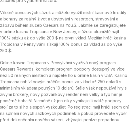
začátek pro vyjádření názoru.
Včetně bonusových sázek a můžete využít místní kasinové kredity
a bonusy za reálný život a ubytování v resortech, stravování a
zábavu během služeb Caesars na You.S. Jakmile se zaregistrujete
v online kasinu Tropicana v New Jersey, můžete okamžitě najít
100% sázku až do výše 200 $ na první vklad. Mezitím hráči kasina
Tropicana v Pensylvánii získají 100% bonus za vklad až do výše
250 $.
Online kasino Tropicana v Pensylvánii využívá nový program
Caesars Rewards, komplexní program podpory dostupný ve více
než 50 reálných městech a najdete ho u online kasin v USA. Kasino
Tropicana nabízí novým hráčům bonus za vklad až 250 dolarů s
minimálním vkladem pouhých 10 dolarů. Stále však nepoužívá hry s
živými brokery, nový pozvánkový render není velký a typ her je
poměrně bohatší. Nicméně už jen díky vynikající kvalitě podpory
stojí za to si ho alespoň vyzkoušet. Po registraci mají hráči sedm dní
na splnění nových sázkových podmínek a pokud provedete výběr
před dokončením nového sázení, zbývající peníze propadnou.