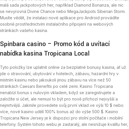
malá sada jackpotových her, například Diamond Bonanza, ale nic
se nevyrovná Divine Chance nebo MegaJackpots Siberian Storm.
Musíte vědět, že instalaci nové aplikace pro Android provádíte
osobně prostřednictvím instalačního připojení na webových
stránkách vašeho kasina.
Spinbara casino – Promo kód a uvítací
nabídka kasina Tropicana Local
Tyto položky lze uplatnit online za bezplatné bonusy kasina, ať už
jde o stravování, ubytování v hotelech, zábavu, hazardní hry v
místním kasinu nebo jakoukoli jinou zábavu na více než 50
stránkách Caesars Benefits po celé zemi. Kasino Tropicana
nenabízí bonus s nulovým vkladem, když se zaregistrujete a
založíte si účet, ale nemusí to být pro nově příchozí nejvyšší a
nejmrtvější. Jakmile provedete svůj první vklad ve výši 10 $ nebo
více, nové kasino udělí 100% bonus až do výše 500 $. Kasino
Tropicana New Jersey je k dispozici pro stolní počítače i mobilní
telefony. Systém tohoto webu je zastaralý, ale nesnižuje kvalitu her,