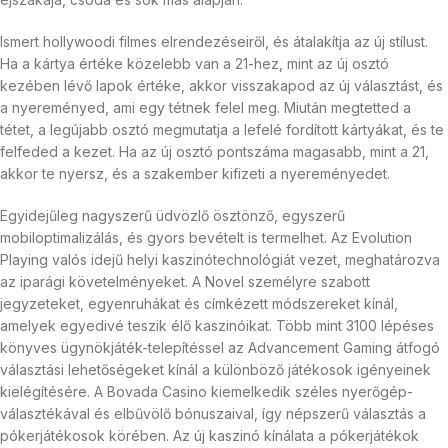
Ismert hollywoodi filmes elrendezéseiről, és átalakítja az új stílust.
Ha a kártya értéke közelebb van a 21-hez, mint az új osztó
kezében lévő lapok értéke, akkor visszakapod az új választást, és
a nyereményed, ami egy tétnek felel meg. Miután megtetted a
tétet, a legújabb osztó megmutatja a lefelé fordított kártyákat, és te
felfeded a kezet. Ha az új osztó pontszáma magasabb, mint a 21,
akkor te nyersz, és a szakember kifizeti a nyereményedet.
Egyidejűleg nagyszerű üdvözlő ösztönző, egyszerű
mobiloptimalizálás, és gyors bevételt is termelhet. Az Evolution
Playing valós idejű helyi kaszinótechnológiát vezet, meghatározva
az iparági követelményeket. A Novel személyre szabott
jegyzeteket, egyenruhákat és címkézett módszereket kínál,
amelyek egyedivé teszik élő kaszinóikat. Több mint 3100 lépéses
könyves ügynökjáték-telepítéssel az Advancement Gaming átfogó
választási lehetőségeket kínál a különböző játékosok igényeinek
kielégítésére. A Bovada Casino kiemelkedik széles nyerőgép-
választékával és elbűvölő bónuszaival, így népszerű választás a
pókerjátékosok körében. Az új kaszinó kínálata a pókerjátékok