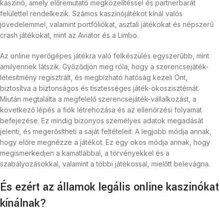
kaszinó, amely előremutató megközelítéssel és partnerbarát
felülettel rendelkezik. Számos kaszinójátékot kínál valós
jövedelemmel, valamint portfóliókat, asztali játékokat és népszerű
crash játékokat, mint az Aviator és a Limbo.
Az online nyerőgépes játékra való felkészülés egyszerűbb, mint
amilyennek látszik. Győződjön meg róla, hogy a szerencsejáték-
létesítmény regisztrált, és megbízható hatóság kezeli Önt,
biztosítva a biztonságos és tisztességes játék-ökoszisztémát.
Miután megtalálta a megfelelő szerencsejáték-vállalkozást, a
következő lépés a fiók létrehozása és az ellenőrzési folyamat
befejezése. Ez mindig bizonyos személyes adatok megadását
jelenti, és megerősítheti a saját feltételeit. A legjobb módja annak,
hogy előre megnézze a játékot. Ez egy okos módja annak, hogy
megismerkedjen a kamatlábbal, a törvényekkel és a
szabályozásokkal, valamint a többi játékossal, mielőtt belevágna.
És ezért az államok legális online kaszinókat
kínálnak?