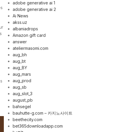
adobe generative ai 1
és
adobe generative ai 2
Ai News
akss.uz
ur
albaniadrops
s
Amazon gift card
answer
ateliermasomi.com
aug_bh
aug_bt
aug_BY
aug_mars
n
aug_prod
es
aug_sb
aug_slot_3
august_pb
bahsegel
bauhutte-g.com – 카지노사이트
beethecity.com
bet365downloadapp.com