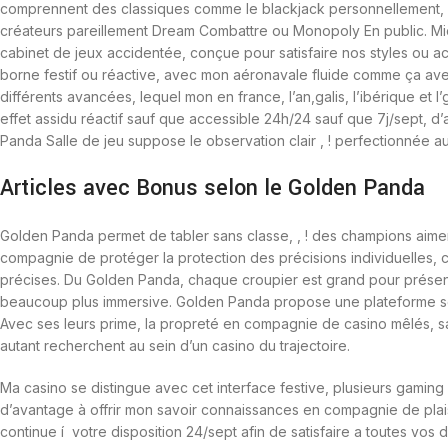
comprennent des classiques comme le blackjack personnellement, cet
créateurs pareillement Dream Combattre ou Monopoly En public. M
cabinet de jeux accidentée, conçue pour satisfaire nos styles ou a
borne festif ou réactive, avec mon aéronavale fluide comme ça avec
différents avancées, lequel mon en france, l’an,galis, l’ibérique et 
effet assidu réactif sauf que accessible 24h/24 sauf que 7j/sept, d’a
Panda Salle de jeu suppose le observation clair , ! perfectionnée a
Articles avec Bonus selon le Golden Panda
Golden Panda permet de tabler sans classe, , ! des champions aimen
compagnie de protéger la protection des précisions individuelles, 
précises. Du Golden Panda, chaque croupier est grand pour présente
beaucoup plus immersive. Golden Panda propose une plateforme soli
Avec ses leurs prime, la propreté en compagnie de casino mêlés, sau
autant recherchent au sein d’un casino du trajectoire.
Ma casino se distingue avec cet interface festive, plusieurs gaming
d’avantage à offrir mon savoir connaissances en compagnie de plai
continue í votre disposition 24/sept afin de satisfaire a toutes vo