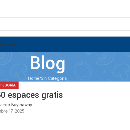
Mascotas
Blog
Home
Sin Categoría
ATEGORÍA
0 espaces gratis
amilo Buythaway
bre 17, 2025