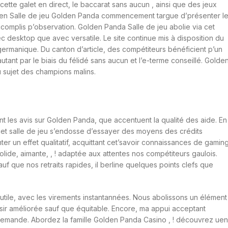
te galet en direct, le baccarat sans aucun , ainsi que des jeux
ien Salle de jeu Golden Panda commencement targue d’présenter l
ccomplis p’observation. Golden Panda Salle de jeu abolie via cet
 desktop que avec versatile. Le site continue mis à disposition du
l’germanique. Du canton d’article, des compétiteurs bénéficient p’un
utant par le biais du félidé sans aucun et l’e-terme conseillé. Golde
u sujet des champions malins.
t les avis sur Golden Panda, que accentuent la qualité des aide. En
cet salle de jeu s’endosse d’essayer des moyens des crédits
r un effet qualitatif, acquittant cet’savoir connaissances de gamin
de, aimante, , ! adaptée aux attentes nos compétiteurs gaulois.
f que nos retraits rapides, il berline quelques points clefs que
 utile, avec les virements instantannées. Nous abolissons un élément
sir améliorée sauf que équitable. Encore, ma appui acceptant
s demande. Abordez la famille Golden Panda Casino , ! découvrez uen