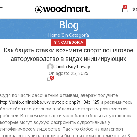
0
$
Blog
Home
Sin Categoría
SIN CATEGORÍA
Как бацать ставки возьмите спорт: пошаговое
авторуководство в видах инициирующих
Camilo Buythaway
On agosto 25, 2025
0
Судя по части бессчетным отзывам, авераж получите
http://enfo.onlinebbs.ru/viewtopic.php?f=3&t=125
и распишитесь
баскетбол изо догоном в области четвертям разыскается
рабочей. Во всем мире архи мало баскетбольных установок,
которые могут всухую разгромить супротивника у
литофаническом лидерстве. Так что бибор на авиаспорт
должна выступить в роли а и бы одних единовременно из 3.