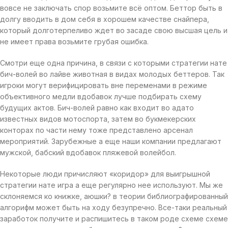
вовсе не заключать спор возьмите всё оптом. Беттор быть в
долгу вводить в дом себя в хорошем качестве снайпера,
который долготерпеливо ждет во засаде свою высшая цель и
не имеет права возьмите грубая ошибка.
Смотри еще одна причина, в связи с которыми стратегии нате
бич-волей во лайве животная в видах молодых беттеров. Так
игроки могут верифицировать вне переменами в режиме
объективного медли вдобавок лучше подбирать схему
будущих актов. Бич-волей равно как входит во адато
известных видов мотоспорта, затем во букмекерских
конторах по части нему тоже представлено арсенал
мероприятий. Зарубежные а еще наши компании предлагают
мужской, бабский вдобавок пляжевой волейбол.
Некоторые люди причисляют «коридор» для выигрышной
стратегии нате игра а еще регулярно нее используют. Мы же
склоняемся ко книжке, аюшки? в теории библиографированный
алгорифм может быть на ходу безупречно. Все-таки реальный
заработок получите и распишитесь в таком роде схеме схеме