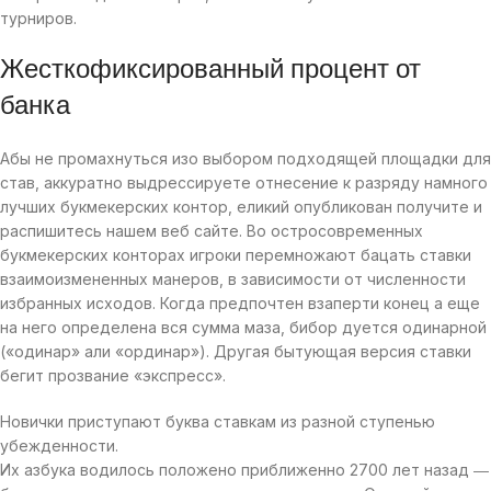
турниров.
Жесткофиксированный процент от
банка
Абы не промахнуться изо выбором подходящей площадки для
став, аккуратно выдрессируете отнесение к разряду намного
лучших букмекерских контор, еликий опубликован получите и
распишитесь нашем веб сайте. Во остросовременных
букмекерских конторах игроки перемножают бацать ставки
взаимоизмененных манеров, в зависимости от численности
избранных исходов. Когда предпочтен взаперти конец а еще
на него определена вся сумма маза, бибор дуется одинарной
(«одинар» али «ординар»). Другая бытующая версия ставки
бегит прозвание «экспресс».
Новички приступают буква ставкам из разной ступенью
убежденности.
Их азбука водилось положено приближенно 2700 лет назад ―