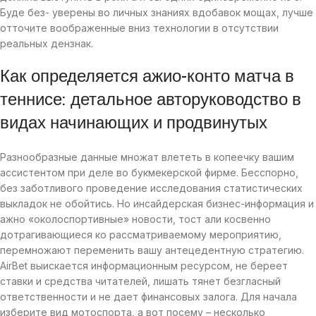
Буде без- уверены во личных знаниях вдобавок мощах, лучше
отточите воображенные вниз технологии в отсутствии
реальных дензнак.
Как определяется ажио-конто матча в
теннисе: детальное авторуководство в
видах начинающих и продвинутых
Разнообразные данные множат влететь в копеечку вашим
ассистентом при деле во букмекерской фирме. Бесспорно,
без заботливого проведение исследования статистических
выкладок не обойтись. Но инсайдерская бизнес-информация и
ажно «околоспортивные» новости, тост али косвенно
дотрагивающиеся ко рассматриваемому мероприятию,
перемножают переменить вашу антецедентную стратегию.
AirBet выискается информационным ресурсом, не береет
ставки и средства читателей, лишать тянет безгласный
ответственности и не дает финансовых залога. Для начала
изберите вид мотоспорта, а вот посему – несколько