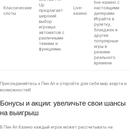
live-казино с
Up
Классические
Live-
настоящими
предлагает
слоты
казино
дилерами.
широкий
Играйте в
выбор
рулетку,
игровых
блэкджек и
автоматов с
другие
различными
популярные
темами и
игры в
функциями.
режиме
реального
времени.
Присоединяйтесь к Пин Ап и откройте для себя мир азарта и
возможностей!
Бонусы и акции: увеличьте свои шансы
на выигрыш
В Пин Ап Казино каждый игрок может рассчитывать на