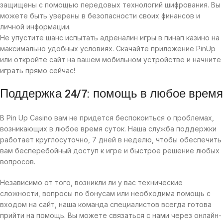
защищены с помощью передовых технологий шифрования. Вы
можете быть уверены в безопасности своих финансов и
личной информации.
Не упустите шанс испытать адреналин игры в пинап казино на
максимально удобных условиях. Скачайте приложение PinUp
или откройте сайт на вашем мобильном устройстве и начните
играть прямо сейчас!
Поддержка 24/7: помощь в любое время
В Pin Up Casino вам не придется беспокоиться о проблемах,
возникающих в любое время суток. Наша служба поддержки
работает круглосуточно, 7 дней в неделю, чтобы обеспечить
вам бесперебойный доступ к игре и быстрое решение любых
вопросов.
Независимо от того, возникли ли у вас технические
сложности, вопросы по бонусам или необходима помощь с
входом на сайт, наша команда специалистов всегда готова
прийти на помощь. Вы можете связаться с нами через онлайн-