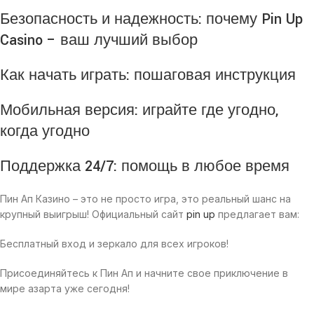
Безопасность и надежность: почему Pin Up
Casino – ваш лучший выбор
Как начать играть: пошаговая инструкция
Мобильная версия: играйте где угодно,
когда угодно
Поддержка 24/7: помощь в любое время
Пин Ап Казино – это не просто игра, это реальный шанс на
крупный выигрыш! Официальный сайт
pin up
предлагает вам:
Бесплатный вход и зеркало для всех игроков!
Присоединяйтесь к Пин Ап и начните свое приключение в
мире азарта уже сегодня!