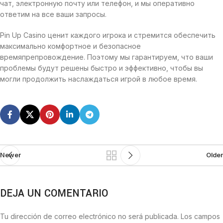
чат, электронную почту или телефон, и мы оперативно
ответим на все ваши запросы.
Pin Up Casino ценит каждого игрока и стремится обеспечить
максимально комфортное и безопасное
времяпрепровождение. Поэтому мы гарантируем, что ваши
проблемы будут решены быстро и эффективно, чтобы вы
могли продолжить наслаждаться игрой в любое время.
Newer
Older
DEJA UN COMENTARIO
Tu dirección de correo electrónico no será publicada.
Los campos