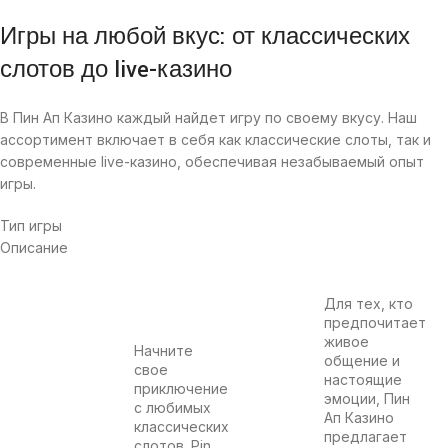
Игры на любой вкус: от классических
слотов до live-казино
В Пин Ап Казино каждый найдет игру по своему вкусу. Наш
ассортимент включает в себя как классические слоты, так и
современные live-казино, обеспечивая незабываемый опыт
игры.
Тип игры
Описание
Для тех, кто
предпочитает
живое
Начните
общение и
свое
настоящие
приключение
эмоции, Пин
с любимых
Ап Казино
классических
предлагает
слотов. Pin