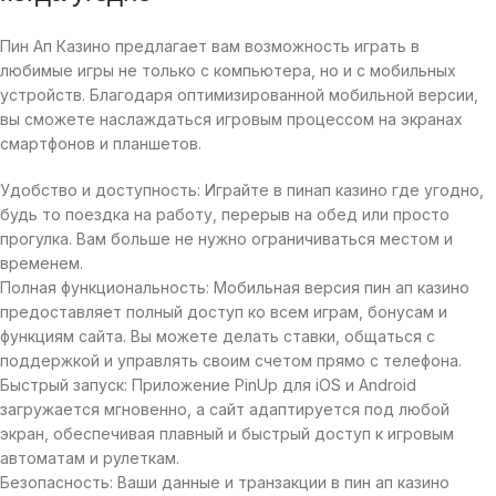
Пин Ап Казино предлагает вам возможность играть в
любимые игры не только с компьютера, но и с мобильных
устройств. Благодаря оптимизированной мобильной версии,
вы сможете наслаждаться игровым процессом на экранах
смартфонов и планшетов.
Удобство и доступность: Играйте в пинап казино где угодно,
будь то поездка на работу, перерыв на обед или просто
прогулка. Вам больше не нужно ограничиваться местом и
временем.
Полная функциональность: Мобильная версия пин ап казино
предоставляет полный доступ ко всем играм, бонусам и
функциям сайта. Вы можете делать ставки, общаться с
поддержкой и управлять своим счетом прямо с телефона.
Быстрый запуск: Приложение PinUp для iOS и Android
загружается мгновенно, а сайт адаптируется под любой
экран, обеспечивая плавный и быстрый доступ к игровым
автоматам и рулеткам.
Безопасность: Ваши данные и транзакции в пин ап казино