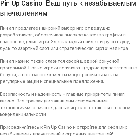
Pin Up Casino: Ваш путь к незабываемым
впечатлениям
Пин ап предлагает широкий выбор игр от ведущих
разработчиков, обеспечивая высокое качество графики и
плавное ведение игры. Здесь каждый найдет игру по вкусу,
будь то азартный слот или стратегическая карточная игра.
Пин ап казино также славится своей щедрой бонусной
программой. Новые игроки получают щедрые приветственные
бонусы, а постоянные клиенты могут рассчитывать на
регулярные акции и специальные предложения.
Безопасность и надежность – главные приоритеты пинап
казино. Все транзакции защищены современными
технологиями, а личные данные игроков остаются в полной
конфиденциальности.
Присоединяйтесь к Pin Up Casino и откройте для себя мир
незабываемых впечатлений и огромных выигрышей!