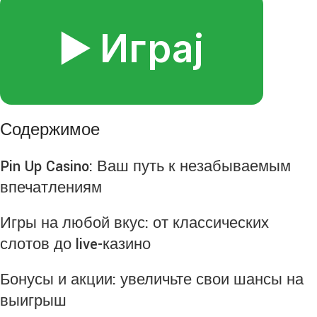
▶️ Играј
Содержимое
Pin Up Casino: Ваш путь к незабываемым
впечатлениям
Игры на любой вкус: от классических
слотов до live-казино
Бонусы и акции: увеличьте свои шансы на
выигрыш