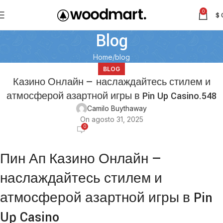
0
$
Blog
Home
blog
BLOG
Казино Онлайн — наслаждайтесь стилем и
атмосферой азартной игры в Pin Up Casino.548
Camilo Buythaway
On agosto 31, 2025
0
Пин Ап Казино Онлайн —
наслаждайтесь стилем и
атмосферой азартной игры в Pin
Up Casino