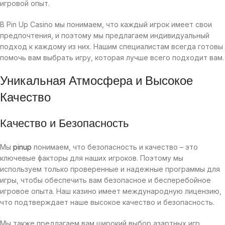
игровой опыт.
В Pin Up Casino мы понимаем, что каждый игрок имеет свои
предпочтения, и поэтому мы предлагаем индивидуальный
подход к каждому из них. Нашим специалистам всегда готовы
помочь вам выбрать игру, которая лучше всего подходит вам.
Уникальная Атмосфера и Высокое
Качество
Качество и Безопасность
Мы
pinup
понимаем, что безопасность и качество – это
ключевые факторы для наших игроков. Поэтому мы
используем только проверенные и надежные программы для
игры, чтобы обеспечить вам безопасное и бесперебойное
игровое опыта. Наш казино имеет международную лицензию,
что подтверждает наше высокое качество и безопасность.
Мы также предлагаем вам широкий выбор азартных игр,