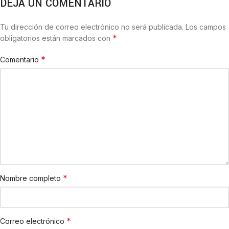
DEJA UN COMENTARIO
Tu dirección de correo electrónico no será publicada.
Los campos
*
obligatorios están marcados con
*
Comentario
*
Nombre completo
*
Correo electrónico