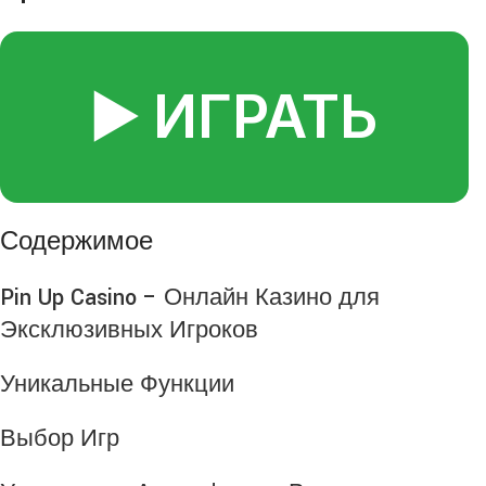
▶️ ИГРАТЬ
Содержимое
Pin Up Casino – Онлайн Казино для
Эксклюзивных Игроков
Уникальные Функции
Выбор Игр