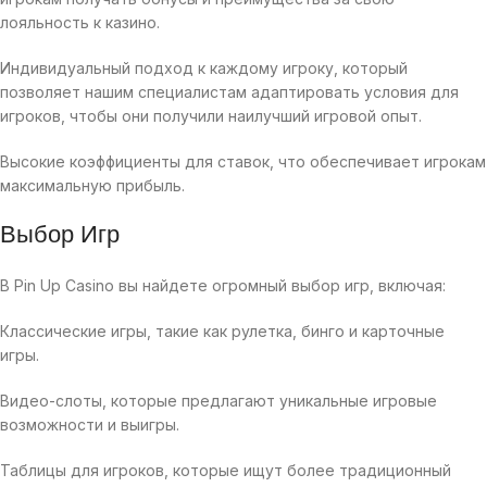
лояльность к казино.
Индивидуальный подход к каждому игроку, который
позволяет нашим специалистам адаптировать условия для
игроков, чтобы они получили наилучший игровой опыт.
Высокие коэффициенты для ставок, что обеспечивает игрокам
максимальную прибыль.
Выбор Игр
В Pin Up Casino вы найдете огромный выбор игр, включая:
Классические игры, такие как рулетка, бинго и карточные
игры.
Видео-слоты, которые предлагают уникальные игровые
возможности и выигры.
Таблицы для игроков, которые ищут более традиционный