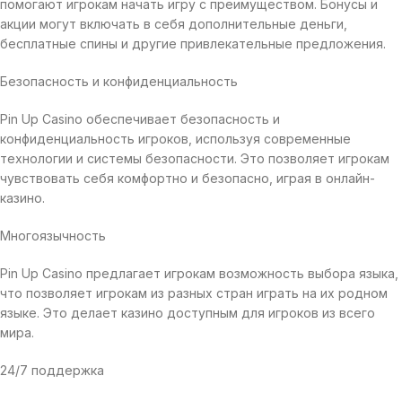
помогают игрокам начать игру с преимуществом. Бонусы и
акции могут включать в себя дополнительные деньги,
бесплатные спины и другие привлекательные предложения.
Безопасность и конфиденциальность
Pin Up Casino обеспечивает безопасность и
конфиденциальность игроков, используя современные
технологии и системы безопасности. Это позволяет игрокам
чувствовать себя комфортно и безопасно, играя в онлайн-
казино.
Многоязычность
Pin Up Casino предлагает игрокам возможность выбора языка,
что позволяет игрокам из разных стран играть на их родном
языке. Это делает казино доступным для игроков из всего
мира.
24/7 поддержка