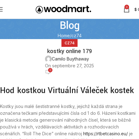
0
$
Blog
Home
cz74
CZ74
kostky online 179
Camilo Buythaway
On septiembre 27, 2025
0
Hoď kostkou Virtuální Váleček kostek
Kostky jsou malé šestistranné kostky, jejichž každá strana je
označena tečkami představujícími čísla od 1 do 6. Házení kostkami
je klasická metoda generování náhodných čísel, která se běžně
používá v hrách, vzdělávacích aktivitách a rozhodovacích
scénářích. “Roll The Dice” online nástroj
https://rtbetcasino.eu/
je