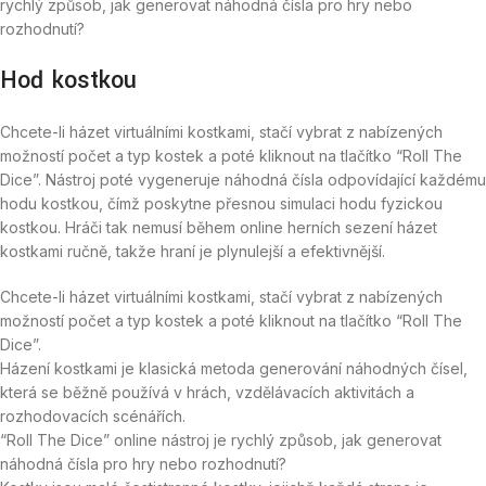
rychlý způsob, jak generovat náhodná čísla pro hry nebo
rozhodnutí?
Hoď kostkou
Chcete-li házet virtuálními kostkami, stačí vybrat z nabízených
možností počet a typ kostek a poté kliknout na tlačítko “Roll The
Dice”. Nástroj poté vygeneruje náhodná čísla odpovídající každému
hodu kostkou, čímž poskytne přesnou simulaci hodu fyzickou
kostkou. Hráči tak nemusí během online herních sezení házet
kostkami ručně, takže hraní je plynulejší a efektivnější.
Chcete-li házet virtuálními kostkami, stačí vybrat z nabízených
možností počet a typ kostek a poté kliknout na tlačítko “Roll The
Dice”.
Házení kostkami je klasická metoda generování náhodných čísel,
která se běžně používá v hrách, vzdělávacích aktivitách a
rozhodovacích scénářích.
“Roll The Dice” online nástroj je rychlý způsob, jak generovat
náhodná čísla pro hry nebo rozhodnutí?