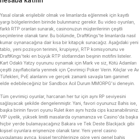
hesaba katılın
Yasal olarak erişilebilir olmak ve limanlarda eğlenmek için kayıtlı
yargı bölgelerinden birinde bulunmanız gerekir. Bu video oyunları,
farklı RTP oranları sunarak, casinonuzun müşterilerinin çeşitli
seçimlerine olanak tanır. Bu bölümde, DraftKings'te limanlarda nasıl
kumar oynanacağına dair kısa bir kitapçık sunacağız. Aşağıdaki yeni
tablo, yeni pozisyon terimini, krupiyeyi, RTP komisyonunu ve
DraftKings'teki en büyük RTP slotlarından beşinin motifini listeler.
Kart Odaklı Yatzy oyununu oynamak için Mark ve siz, Kötü Adamları
çeşitli zayıflatıcılarla yenmek için Çevrimiçi Poker Verin. Kılıçlar ve Av
Tüfekleri, PvE alanlarını ve gerçek zamanlı savaşla tam ganimet
elde edebileceğiniz bir Sandbox Acil Durum MMORPG'si deneyin.
Tüm çevrimiçi oyunlar, harcanan her tur için aynı RP seviyesini
sağlayacak şekilde dengelenmiştir. Yani, favori oyununuz Bahis ise,
başka birinin favori oyunu Rulet iken aynı hızda cips kazanabilirsiniz.
VIP üyelik, yüksek limitli masalarda oynamanıza ve Casino'da başka
hiçbir yerde bulamayacağınız Bakara ve Tek Deste Blackjack gibi
kişisel oyunlara erişmenize olanak tanır. Yeni yerel casino
uygulaması ayrıca, kişisel tercihlerinize göre yeni genel bahis