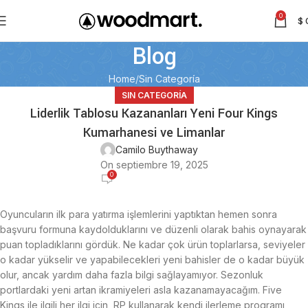
0
$
Blog
Home
Sin Categoría
SIN CATEGORÍA
Liderlik Tablosu Kazananları Yeni Four Kings
Kumarhanesi ve Limanlar
Camilo Buythaway
On septiembre 19, 2025
0
Oyuncuların ilk para yatırma işlemlerini yaptıktan hemen sonra
başvuru formuna kaydolduklarını ve düzenli olarak bahis oynayarak
puan topladıklarını gördük. Ne kadar çok ürün toplarlarsa, seviyeler
o kadar yükselir ve yapabilecekleri yeni bahisler de o kadar büyük
olur, ancak yardım daha fazla bilgi sağlayamıyor. Sezonluk
portlardaki yeni artan ikramiyeleri asla kazanamayacağım.
Five
Kings ile ilgili her ilgi için, RP kullanarak kendi ilerleme programı