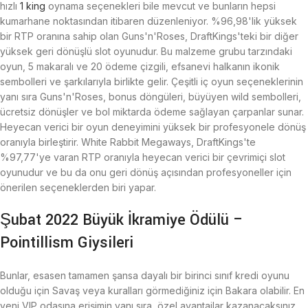
hızlı
1 king
oynama seçenekleri bile mevcut ve bunların hepsi
kumarhane noktasından itibaren düzenleniyor. %96,98'lik yüksek
bir RTP oranına sahip olan Guns'n'Roses, DraftKings'teki bir diğer
yüksek geri dönüşlü slot oyunudur. Bu malzeme grubu tarzındaki
oyun, 5 makaralı ve 20 ödeme çizgili, efsanevi halkanın ikonik
sembolleri ve şarkılarıyla birlikte gelir. Çeşitli iç oyun seçeneklerinin
yanı sıra Guns'n'Roses, bonus döngüleri, büyüyen wild sembolleri,
ücretsiz dönüşler ve bol miktarda ödeme sağlayan çarpanlar sunar.
Heyecan verici bir oyun deneyimini yüksek bir profesyonele dönüş
oranıyla birleştirir. White Rabbit Megaways, DraftKings'te
%97,77'ye varan RTP oranıyla heyecan verici bir çevrimiçi slot
oyunudur ve bu da onu geri dönüş açısından profesyoneller için
önerilen seçeneklerden biri yapar.
Şubat 2022 Büyük İkramiye Ödülü –
Pointillism Giysileri
Bunlar, esasen tamamen şansa dayalı bir birinci sınıf kredi oyunu
olduğu için Savaş veya kuralları görmediğiniz için Bakara olabilir. En
yeni VIP odasına erişimin yanı sıra, özel avantajlar kazanacaksınız.