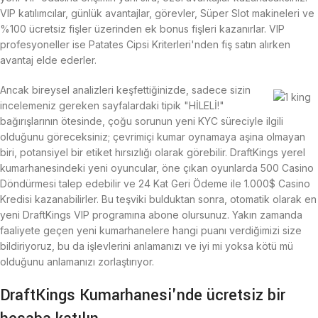
VIP katılımcılar, günlük avantajlar, görevler, Süper Slot makineleri ve
%100 ücretsiz fişler üzerinden ek bonus fişleri kazanırlar. VIP
profesyoneller ise Patates Cipsi Kriterleri'nden fiş satın alırken
avantaj elde ederler.
Ancak bireysel analizleri keşfettiğinizde, sadece sizin
incelemeniz gereken sayfalardaki tipik "HİLELİ!"
bağırışlarının ötesinde, çoğu sorunun yeni KYC süreciyle ilgili
olduğunu göreceksiniz; çevrimiçi kumar oynamaya aşina olmayan
biri, potansiyel bir etiket hırsızlığı olarak görebilir. DraftKings yerel
kumarhanesindeki yeni oyuncular, öne çıkan oyunlarda 500 Casino
Döndürmesi talep edebilir ve 24 Kat Geri Ödeme ile 1.000$ Casino
Kredisi kazanabilirler. Bu teşviki bulduktan sonra, otomatik olarak en
yeni DraftKings VIP programına abone olursunuz. Yakın zamanda
faaliyete geçen yeni kumarhanelere hangi puanı verdiğimizi size
bildiriyoruz, bu da işlevlerini anlamanızı ve iyi mi yoksa kötü mü
olduğunu anlamanızı zorlaştırıyor.
DraftKings Kumarhanesi'nde ücretsiz bir