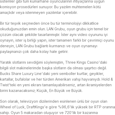
sistemler gibi tüm kumarhane oyuncularının ihtiyaçlarına uygun
komisyon prosedürleri sunuyor. Bu yazılım muhtemelen kötü
amaçlıdır veya istenmeyen yazılımlar içerebilir.
Bir tür teşvik seçmeden önce bu tür terminolojiyi dikkatlice
okuduğunuzdan emin olun. LAN Grubu, oyun grubu için temel bir
çözüm olacak şekilde tasarlanmıştır. İster aynı video oyununu iyi
oynayın, ister iş birliği yapın, ister tamamen farklı bir çevrimiçi oyunu
deneyin, LAN Grubu bağlantı kurmanızı ve oyun oynamayı
paylaşmanızı çok daha kolay hale getirir.
Yaratık slotlarını sevdiğimi söylemiştim, Three Kings Casino'daki
bilgili slot makinelerimde başka slotların da olması şaşırtıcı değil.
Bucks Share Luxury Line'daki yeni semboller kurtlar, geyikler,
kartallar, bufalolar ve her türden Amerikan vahşi hayvanıydı. Hold &
Twist'teki en yeni ekranı tamamlayabilirseniz, artan ikramiyelerden
birini kazanacaksınız; Küçük, En Büyük ve Büyük.
Son olarak, televizyon dizilerinden esinlenen ünlü bir oyun olan
Wheel of Luck, DraftKings'e göre %96,6'lık yüksek bir RTP oranına
sahip. Oyun 5 makaradan oluşuyor ve 720'lik bir kazanma