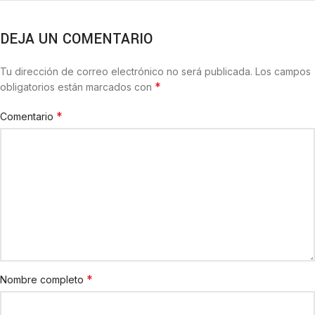
DEJA UN COMENTARIO
Tu dirección de correo electrónico no será publicada.
Los campos
*
obligatorios están marcados con
*
Comentario
*
Nombre completo