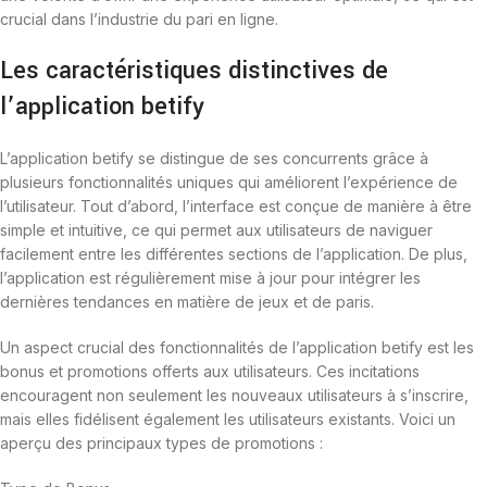
crucial dans l’industrie du pari en ligne.
Les caractéristiques distinctives de
l’application betify
L’application betify se distingue de ses concurrents grâce à
plusieurs fonctionnalités uniques qui améliorent l’expérience de
l’utilisateur. Tout d’abord, l’interface est conçue de manière à être
simple et intuitive, ce qui permet aux utilisateurs de naviguer
facilement entre les différentes sections de l’application. De plus,
l’application est régulièrement mise à jour pour intégrer les
dernières tendances en matière de jeux et de paris.
Un aspect crucial des fonctionnalités de l’application betify est les
bonus et promotions offerts aux utilisateurs. Ces incitations
encouragent non seulement les nouveaux utilisateurs à s’inscrire,
mais elles fidélisent également les utilisateurs existants. Voici un
aperçu des principaux types de promotions :