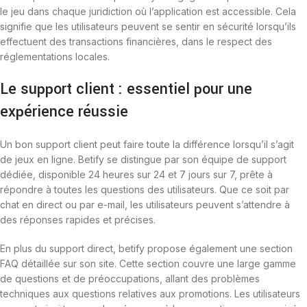
le jeu dans chaque juridiction où l’application est accessible. Cela
signifie que les utilisateurs peuvent se sentir en sécurité lorsqu’ils
effectuent des transactions financières, dans le respect des
réglementations locales.
Le support client : essentiel pour une
expérience réussie
Un bon support client peut faire toute la différence lorsqu’il s’agit
de jeux en ligne. Betify se distingue par son équipe de support
dédiée, disponible 24 heures sur 24 et 7 jours sur 7, prête à
répondre à toutes les questions des utilisateurs. Que ce soit par
chat en direct ou par e-mail, les utilisateurs peuvent s’attendre à
des réponses rapides et précises.
En plus du support direct, betify propose également une section
FAQ détaillée sur son site. Cette section couvre une large gamme
de questions et de préoccupations, allant des problèmes
techniques aux questions relatives aux promotions. Les utilisateurs