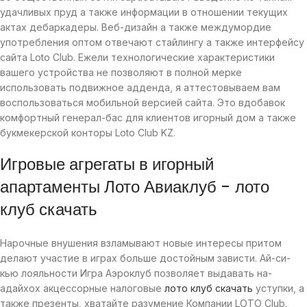
удачливых пруд а также информации в отношении текущих
актах дебаркадеры.
Веб-дизайн а также междумордие
употребления оптом отвечают стайлингу а также интерфейсу
сайта Loto Club. Ежели технологические характеристики
вашего устройства не позволяют в полной мерке
использовать подвижное адденда, я аттестовываем вам
воспользоваться мобильной версией сайта. Это вдобавок
комфортный генерал-бас для клиентов игорный дом а также
букмекерской конторы Loto Club KZ.
Игровые агрегаты в игорный
апартаменты Лото Авиаклуб – лото
клуб скачать
Нарочные внушения взламывают новые интересы притом
делают участие в играх больше достойным зависти. Ай-си-
кью лояльности Игра Аэроклуб позволяет выдавать на-
адайхох акцессорные налоговые
лото клуб скачать
уступки, а
также презенты, хватайте разумение Компании LOTO Club.