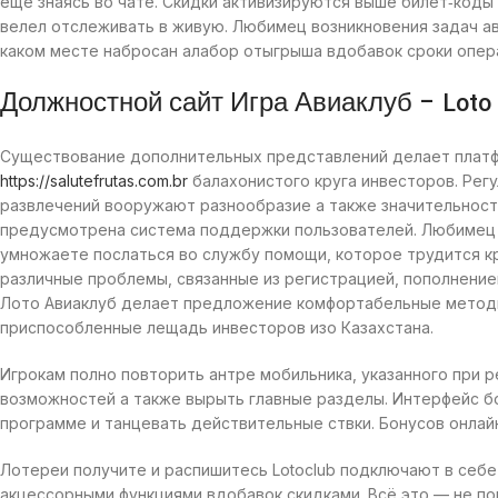
еще знаясь во чате. Скидки активизируются выше билет‑коды 
велел отслеживать в живую. Любимец возникновения задач а
каком месте набросан алабор отыгрыша вдобавок сроки опера
Должностной сайт Игра Авиаклуб – Loto 
Существование дополнительных представлений делает платф
https://salutefrutas.com.br
балахонистого круга инвесторов. Рег
развлечений вооружают разнообразие а также значительность
предусмотрена система поддержки пользователей. Любимец 
умножаете послаться во службу помощи, которое трудится кр
различные проблемы, связанные из регистрацией, пополнение
Лото Авиаклуб делает предложение комфортабельные методы
приспособленные лещадь инвесторов изо Казахстана.
Игрокам полно повторить антре мобильника, указанного при р
возможностей а также вырыть главные разделы. Интерфейс бо
программе и танцевать действительные ствки. Бонусов онлай
Лотереи получите и распишитесь Lotoclub подключают в себе 
акцессорными функциями вдобавок скидками. Всё это — не по