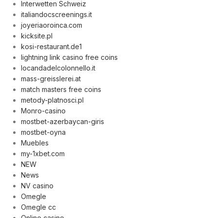
Interwetten Schweiz
italiandocscreenings.it
joyeriaoroinca.com
kicksite.pl
kosi-restaurant.de1
lightning link casino free coins
locandadelcolonnello.it
mass-greisslerei.at
match masters free coins
metody-platnosci.pl
Monro-casino
mostbet-azerbaycan-giris
mostbet-oyna
Muebles
my-1xbet.com
NEW
News
NV casino
Omegle
Omegle cc
Online casino