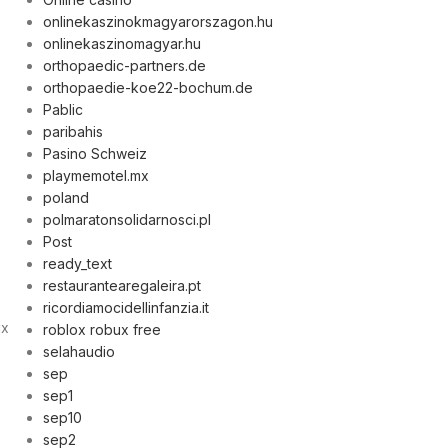
onlinekaszinokmagyarorszagon.hu
onlinekaszinomagyar.hu
orthopaedic-partners.de
orthopaedie-koe22-bochum.de
Pablic
paribahis
Pasino Schweiz
playmemotel.mx
poland
polmaratonsolidarnosci.pl
Post
ready_text
restaurantearegaleira.pt
ricordiamocidellinfanzia.it
ых
roblox robux free
selahaudio
sep
sep1
sep10
sep2