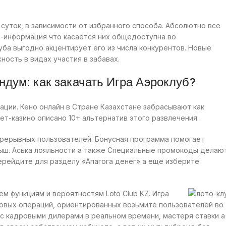
суток, в зависимости от избранного способа. Абсолютно все
с-информация что касается них общедоступна во
ба выгодно акцентирует его из числа конкурентов.
Новые
ость в видах участия в забавах.
ндум: как закачать Игра Аэроклуб?
ции. Кено онлайн в Стране Казахстане забрасывают как
ет-казино описано 10+ альтернатив этого развлечения.
прерывных пользователей. Бонусная программа помогает
ыш. Аська лояльности а также Специальные промокоды делаю
ерейдите для разделу «Апагога денег» а еще изберите
ем функциям и вероятностям Loto Club KZ. Игра
овых операций, ориентированных возьмите пользователей во
с кадровыми дилерами в реальном времени, мастеря ставки а