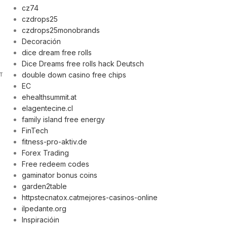
cz74
czdrops25
czdrops25monobrands
Decoración
dice dream free rolls
Dice Dreams free rolls hack Deutsch
т
double down casino free chips
EC
ehealthsummit.at
elagentecine.cl
family island free energy
FinTech
fitness-pro-aktiv.de
Forex Trading
Free redeem codes
gaminator bonus coins
garden2table
httpstecnatox.catmejores-casinos-online
ilpedante.org
Inspiracióin