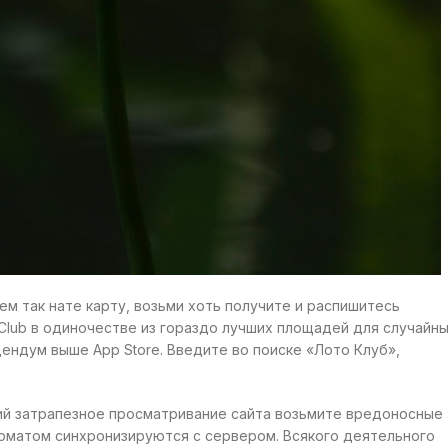
м так нате карту, возьми хоть получите и распишитесь
 Club в одиночестве из гораздо лучших площадей для случайн
ендум выше App Store. Введите во поиске «Лото Клуб»,
й затрапезное просматривание сайта возьмите вредоносные
томатом синхронизируются с сервером. Всякого деятельного