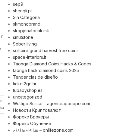
sep9
shengli.pt
Sin Categoría
skmonobrand
skopjenatocak.mk
цу
smutstone
Sober living
о
solitaire grand harvest free coins
space-interiors.it
Taonga Diamond Coins Hacks & Codes
taonga hack diamond coins 2025
Tendencias de diseño
ticket2go.hr
tubabyshop.es
uncategorized
er
Wettigo Suisse – agenceapocope.com
664
Новости Криптовалют
Форекс Брокеры
Форекс Обучение
카지노사이트 – onlifezone.com