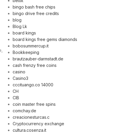
bettilt
bingo bash free chips
bingo drive free credits
blog
Blog Lk
board kings
board kings free gems diamonds
bobosummercup.it
е,
Bookkeeping
brautzauber-darmstadt.de
cash frenzy free coins
casino
Casino3
cccituango.co 14000
CH
CIB
coin master free spins
comchay.de
creacionesturcas.c
Cryptocurrency exchange
cultura.cosenza.it