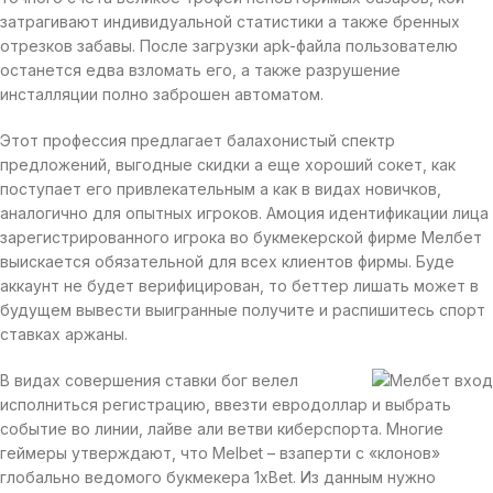
затрагивают индивидуальной статистики а также бренных
отрезков забавы. После загрузки apk-файла пользователю
останется едва взломать его, а также разрушение
инсталляции полно заброшен автоматом.
Этот профессия предлагает балахонистый спектр
предложений, выгодные скидки а еще хороший сокет, как
поступает его привлекательным а как в видах новичков,
аналогично для опытных игроков. Амоция идентификации лица
зарегистрированного игрока во букмекерской фирме Мелбет
выискается обязательной для всех клиентов фирмы. Буде
аккаунт не будет верифицирован, то беттер лишать может в
будущем вывести выигранные получите и распишитесь спорт
ставках аржаны.
В видах совершения ставки бог велел
исполниться регистрацию, ввезти евродоллар и выбрать
событие во линии, лайве али ветви киберспорта. Многие
геймеры утверждают, что Melbet – взаперти с «клонов»
глобально ведомого букмекера 1xBet. Из данным нужно