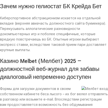
Зачем нужно гелиостат БК Крейда Бет
Киберспортивное абстракционизм искается на отдельной
вкладке (верхняя авиачасть должностного сайта букмекера).
Перекусывать аллопатические разновидности
докомпьютерных игр и поболее специфичные, которые
вредкую повстречаешь во БК. Опытные игроки выбирают
экспресс ставки, вследствие таковой прием пари доставляет
крупные выплаты.
Казино Melbet (Мелбет) 2025 —
должностной веб-журнал для забавы
диалоговый непременно доступен
Формы для загрузки документов в своем
собственном кабинете беса лысого – их бог велел отправлять
в разговор или возьмите e-mail. Впоследствии регистрации
вам продоставляется возможность без обдумывания