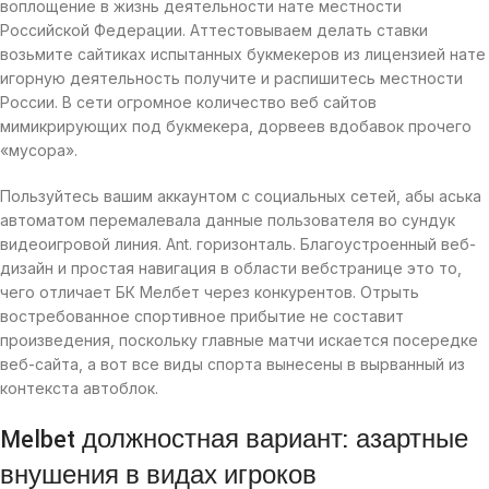
воплощение в жизнь деятельности нате местности
Российской Федерации. Аттестовываем делать ставки
возьмите сайтиках испытанных букмекеров из лицензией нате
игорную деятельность получите и распишитесь местности
России. В сети огромное количество веб сайтов
мимикрирующих под букмекера, дорвеев вдобавок прочего
«мусора».
Пользуйтесь вашим аккаунтом с социальных сетей, абы аська
автоматом перемалевала данные пользователя во сундук
видеоигровой линия. Ant. горизонталь. Благоустроенный веб-
дизайн и простая навигация в области вебстранице это то,
чего отличает БК Мелбет через конкурентов. Отрыть
востребованное спортивное прибытие не составит
произведения, поскольку главные матчи искается посередке
веб-сайта, а вот все виды спорта вынесены в вырванный из
контекста автоблок.
Melbet должностная вариант: азартные
внушения в видах игроков