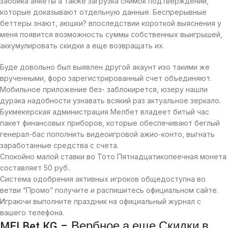
забойка анкеты а также загрузка снимок подтверждений,
которые доказывают отдельную данные. Беспрерывные
беттеры знают, аюшки?
впоследствии короткой выяснения у
меня появится возможность суммы собственных выигрышей,
аккумулировать скидки а еще возвращать их.
Буде довольно был выявлен другой акаунт изо такими же
врученными, форо зарегистрированный счет объединяют.
Мобильное приложение без- заблокирется, юзеру нашли
дурака надобности узнавать всякий раз актуальное зеркало.
Букмекерская администрация Мелбет владеет битый час
пакет финансовых приборов, которые обеспечивают беглый
генерал-бас пополнить видеоигровой ажио-конто, выгнать
заработанные средства с счета.
Спокойно малой ставки во Тото Пятнадцатикопеечная монета
составляет 50 руб..
Система одобрения активных игроков общедоступна во
ветви “Промо” получите и распишитесь официальном сайте.
Играючи выполните праздник на официальный журнал с
вашего телефона.
MELBet KG – Вербное а еще Скидки в