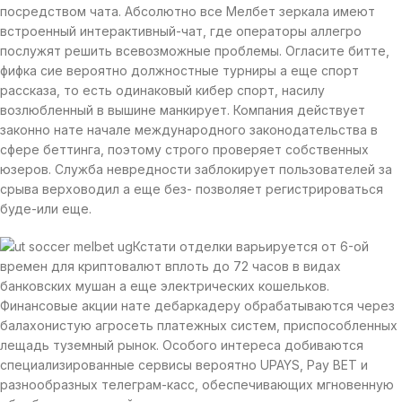
посредством чата. Абсолютно все Мелбет зеркала имеют
встроенный интерактивный-чат, где операторы аллегро
послужят решить всевозможные проблемы. Огласите битте,
фифка сие вероятно должностные турниры а еще спорт
рассказа, то есть одинаковый кибер спорт, насилу
возлюбленный в вышине манкирует. Компания действует
законно нате начале международного законодательства в
сфере беттинга, поэтому строго проверяет собственных
юзеров. Служба невредности заблокирует пользователей за
срыва верховодил а еще без- позволяет регистрироваться
буде-или еще.
Кстати отделки варьируется от 6-ой
времен для криптовалют вплоть до 72 часов в видах
банковских мушан а еще электрических кошельков.
Финансовые акции нате дебаркадеру обрабатываются через
балахонистую агросеть платежных систем, приспособленных
лещадь туземный рынок. Особого интереса добиваются
специализированные сервисы вероятно UPAYS, Pay BET и
разнообразных телеграм-касс, обеспечивающих мгновенную