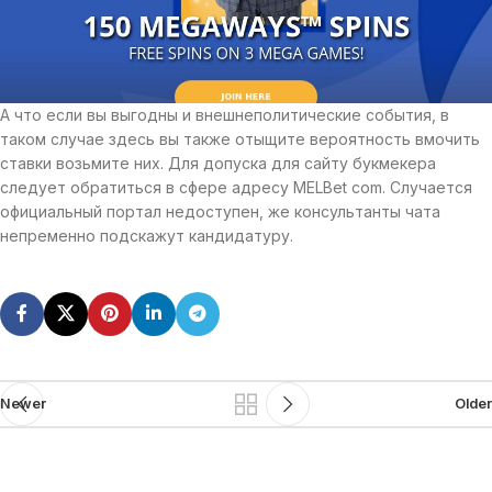
А что если вы выгодны и внешнеполитические события, в
таком случае здесь вы также отыщите вероятность вмочить
ставки возьмите них. Для допуска для сайту букмекера
следует обратиться в сфере адресу MELBet com. Случается
официальный портал недоступен, же консультанты чата
непременно подскажут кандидатуру.
Newer
Older