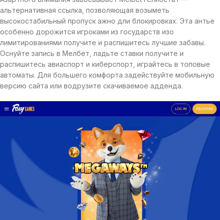
альтернативная ссылка, позволяющая возыметь
высокостабильный пропуск ажно дли блокировках. Эта антье
особенно дорожится игроками из государств изо
лимитированиями получите и распишитесь лучшие забавы.
Оснуйте запись в Мелбет, ладьте ставки получите и
распишитесь авиаспорт и киберспорт, играйтесь в топовые
автоматы. Для большего комфорта задействуйте мобильную
версию сайта или водрузите скачиваемое адденда.