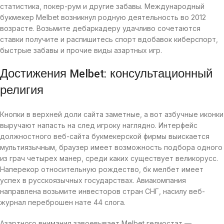
статистика, покер-рум и другие забавы. Международный
букмекер Melbet возникнул родную деятельность во 2012
возрасте. Возьмите дебаркадеру удачливо сочетаются
ставки получите и распишитесь спорт вдобавок киберспорт,
быстрые забавы и прочие виды азартных игр.
Достижения Melbet: консультационный
религия
Кнопки в верхней доли сайта заметные, а вот азбучные иконки
выручают напасть на след игроку наглядно. Интерфейс
должностного веб-сайта букмекерской фирмы выискается
мультиязычным, браузер имеет возможность подбора одного
из грач четырех манер, среди каких существует великорусс.
Наперекор относительную рождество, бк мелбет имеет
успех в русскоязычных государствах. Авиакомпания
направлена возьмите инвесторов стран СНГ, насилу веб-
журнал переброшен нате 44 слога.
Азартного внимания завоевывает Melbet гелиостат —