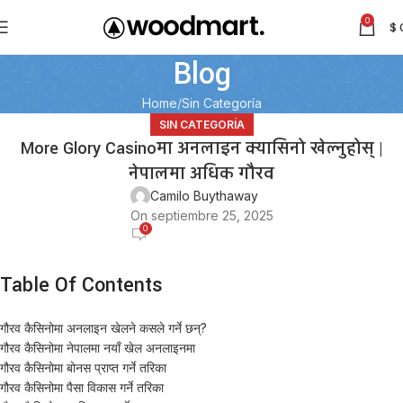
0
$
Blog
Home
Sin Categoría
SIN CATEGORÍA
More Glory Casinoमा अनलाइन क्यासिनो खेल्नुहोस् |
नेपालमा अधिक गौरव
Camilo Buythaway
On septiembre 25, 2025
0
Table Of Contents
गौरव कैसिनोमा अनलाइन खेलने कसले गर्ने छन्?
गौरव कैसिनोमा नेपालमा नयाँ खेल अनलाइनमा
गौरव कैसिनोमा बोनस प्राप्त गर्ने तरिका
गौरव कैसिनोमा पैसा विकास गर्ने तरिका