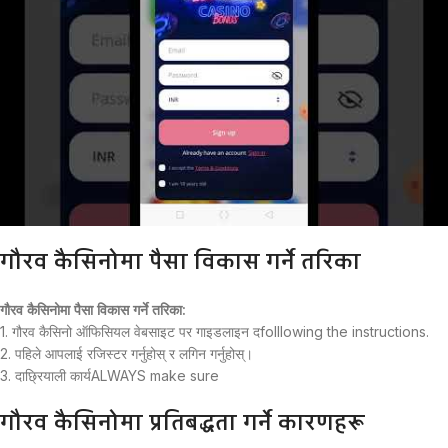
गौरव कैसिनोमा पैसा विकास गर्ने तरिका
गौरव कैसिनोमा पैसा विकास गर्ने तरिका:
1. गौरव कैसिनो ऑफिसियल वेबसाइट पर गाइडलाइन दfolllowing the instructions.
2. पहिले आपलाई रजिस्टर गर्नुहोस् र लगिन गर्नुहोस्।
3. दाछ्रियाली कार्यALWAYS make sure
गौरव कैसिनोमा प्रतिबद्धता गर्ने कारणहरू