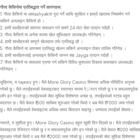
गौरव कैसिनोमा प्रतिबद्धता गर्ने कारणहरू:
1. गौरव कैसिनो मा आवashyakता पूरा गर्ने साथि सुरक्षित र हाम्रो खातामा निष्कर्षण गर्न
सकिने अनलाइन कैसिनो हो ।
2. हामी साथीहरुको समस्या समाधान गर्न सक्ने 24 घंटा सेवा प्रदान गर्दछौ ।
3. गौरव कैसिनो मा अनेक रूपमा खेल सुविधाहरु उपलबdh गरिनेछन् ।
4. हामी साथीहरुको सम्पूर्ण खेलदाता तर्फ प्रतिबद्ध छौ ।
5. गौरव कैसिनो मा आपसमा प्रतिबद्ध खेलन सकिने अनलाइन पोकर तालिम गरिनेछ ।
6. हामी साथीहरुलाई अनलाइन कैसिनो जानन सह Jayga प्रदान गर्दछौ ।
7. गौरव कैसिनो मा सफलता प्राप्त गर्न सकिने विविध कुशलता विकास क्लासहरु उपलबdh
गरिनेछन् ।
सुक्रिया, म रajeev हुन्। मैले More Glory Casino विषयमा अधिक पोसिटिव अनुभव
गरेको छु। मैले तपाईंहरूको वेबसाइटबाट स्वतन्त्र रूपमा रेジस्टर गरेको छु र म सफलतापूर्वक
लॉग इन गरेको छु। तपाईंहरूको सेवा सुविधा विशेषगत अच्छा छ, तपाईंहरूको स्टाफ बहुत
मददगार छ। मैले केवल ₹ 500 साथिमा शुरुआत गरेको थियो र अब मैले ₹ 7000 जमा गरेको
छु। मैले तपाईंहरूको वेबसाइटमा अधिक समय बिताउन चाहन्छु। धन्यवाद तपाईंको सेवामा।
नमस्ते, म सुशीला हुन्। More Glory Casino बहुत खुशी दिन दिएको छ। मैले तपाईंहरूको
वेबसाइटमा रेजिस्टर गरेको छु र म सफलतापूर्वक लॉग इन गरेको छु। मैले केवल ₹ 1000 साथिमा
शुरुआत गरेको थियो र अब मैले ₹ 12000 जमा गरेको छु। तपाईंहरूको सेवा सुविधा विशेषगत