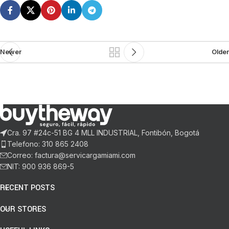
Newer
Older
Cra. 97 #24c-51 BG 4 MLL INDUSTRIAL, Fontibón, Bogotá
Telefono: 310 865 2408
Correo: factura@servicargamiami.com
NIT: 900 936 869-5
RECENT POSTS
OUR STORES