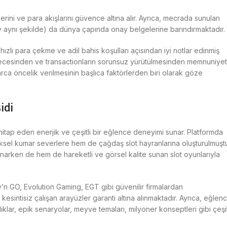
erini ve para akışlarını güvence altına alır. Ayrıca, mecrada sunulan
lay aynı şekilde) da dünya çapında onay belgelerine barındırmaktadır.
ızlı para çekme ve adil bahis koşulları açısından iyi notlar edinmiş
recesinden ve transactionların sorunsuz yürütülmesinden memnuniyet
rca öncelik verilmesinin başlıca faktörlerden biri olarak göze
idi
itap eden enerjik ve çeşitli bir eğlence deneyimi sunar. Platformda
eksel kumar severlere hem de çağdaş slot hayranlarına oluşturulmuştu
unarken de hem de hareketli ve görsel kalite sunan slot oyunlarıyla
y’n GO, Evolution Gaming, EGT gibi güvenilir firmalardan
kesintisiz çalışan arayüzler garanti altına alınmaktadır. Ayrıca, eğlen
lıklar, epik senaryolar, meyve temaları, milyoner konseptleri gibi çeşi