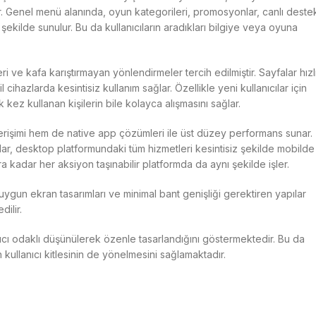
ştır. Genel menü alanında, oyun kategorileri, promosyonlar, canlı deste
şekilde sunulur. Bu da kullanıcıların aradıkları bilgiye veya oyuna
eri ve kafa karıştırmayan yönlendirmeler tercih edilmiştir. Sayfalar hızl
ihazlarda kesintisiz kullanım sağlar. Özellikle yeni kullanıcılar için
 kez kullanan kişilerin bile kolayca alışmasını sağlar.
erişimi hem de native app çözümleri ile üst düzey performans sunar.
lar, desktop platformundaki tüm hizmetleri kesintisiz şekilde mobilde
ra kadar her aksiyon taşınabilir platformda da aynı şekilde işler.
uygun ekran tasarımları ve minimal bant genişliği gerektiren yapılar
dilir.
ıcı odaklı düşünülerek özenle tasarlandığını göstermektedir. Bu da
 kullanıcı kitlesinin de yönelmesini sağlamaktadır.