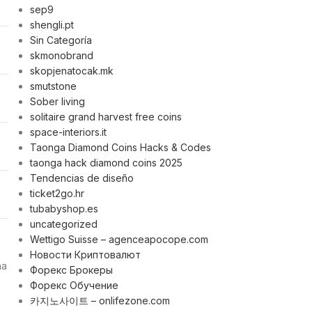
sep9
shengli.pt
Sin Categoría
skmonobrand
skopjenatocak.mk
smutstone
Sober living
solitaire grand harvest free coins
space-interiors.it
Taonga Diamond Coins Hacks & Codes
taonga hack diamond coins 2025
Tendencias de diseño
ticket2go.hr
tubabyshop.es
uncategorized
Wettigo Suisse – agenceapocope.com
Новости Криптовалют
na
Форекс Брокеры
Форекс Обучение
카지노사이트 – onlifezone.com