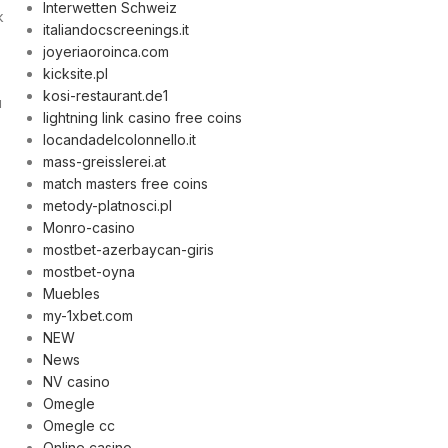
Interwetten Schweiz
k
italiandocscreenings.it
joyeriaoroinca.com
kicksite.pl
kosi-restaurant.de1
ı
lightning link casino free coins
locandadelcolonnello.it
mass-greisslerei.at
match masters free coins
metody-platnosci.pl
Monro-casino
mostbet-azerbaycan-giris
mostbet-oyna
Muebles
my-1xbet.com
NEW
News
NV casino
Omegle
Omegle cc
Online casino