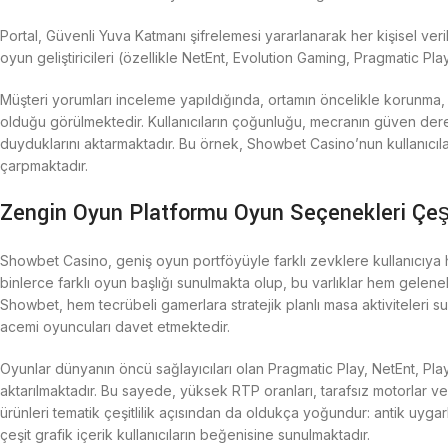
Portal, Güvenli Yuva Katmanı şifrelemesi yararlanarak her kişisel veril
oyun geliştiricileri (özellikle NetEnt, Evolution Gaming, Pragmatic P
Müşteri yorumları inceleme yapıldığında, ortamın öncelikle korunma, h
olduğu görülmektedir. Kullanıcıların çoğunluğu, mecranın güven de
duyduklarını aktarmaktadır. Bu örnek, Showbet Casino’nun kullanıcıla
çarpmaktadır.
Zengin Oyun Platformu Oyun Seçenekleri Çeş
Showbet Casino, geniş oyun portföyüyle farklı zevklere kullanıcıya h
binlerce farklı oyun başlığı sunulmakta olup, bu varlıklar hem gelen
Showbet, hem tecrübeli gamerlara stratejik planlı masa aktiviteleri s
acemi oyuncuları davet etmektedir.
Oyunlar dünyanın öncü sağlayıcıları olan Pragmatic Play, NetEnt, Pla
aktarılmaktadır. Bu sayede, yüksek RTP oranları, tarafsız motorlar ve 
ürünleri tematik çeşitlilik açısından da oldukça yoğundur: antik uygar
çeşit grafik içerik kullanıcıların beğenisine sunulmaktadır.