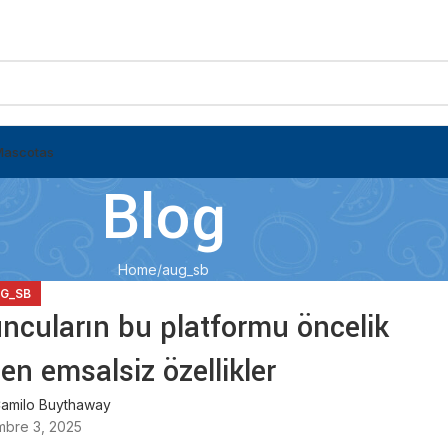
Mascotas
Blog
Home
aug_sb
G_SB
cuların bu platformu öncelik
en emsalsiz özellikler
amilo Buythaway
mbre 3, 2025