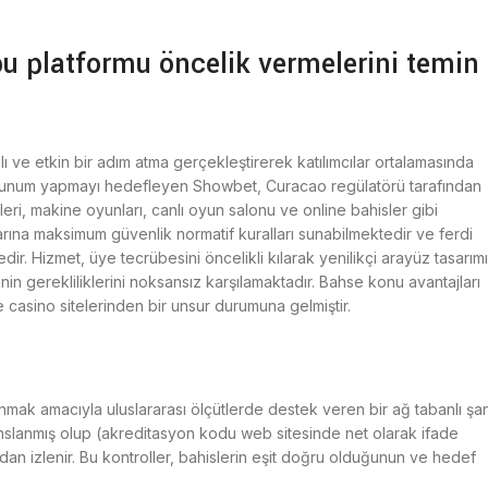
 platformu öncelik vermelerini temin
 ve etkin bir adım atma gerçekleştirerek katılımcılar ortalamasında
 sunum yapmayı hedefleyen Showbet, Curacao regülatörü tarafından
sleri, makine oyunları, canlı oyun salonu ve online bahisler gibi
arına maksimum güvenlik normatif kuralları sunabilmektedir ve ferdi
 Hizmet, üye tecrübesini öncelikli kılarak yenilikçi arayüz tasarımı
erinin gerekliliklerini noksansız karşılamaktadır. Bahse konu avantajları
casino sitelerinden bir unsur durumuna gelmiştir.
nmak amacıyla uluslararası ölçütlerde destek veren bir ağ tabanlı şa
nslanmış olup (akreditasyon kodu web sitesinde net olarak ifade
ndan izlenir. Bu kontroller, bahislerin eşit doğru olduğunun ve hedef