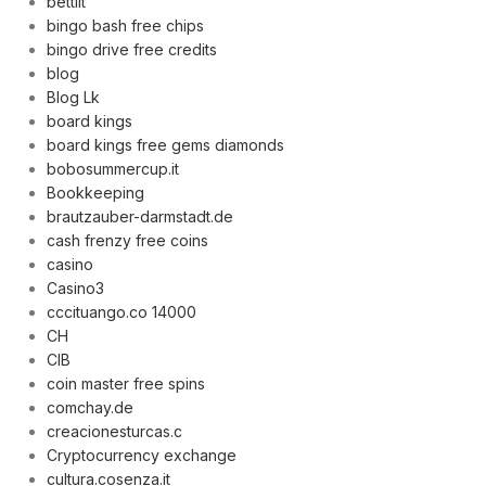
bettilt
bingo bash free chips
bingo drive free credits
blog
Blog Lk
board kings
board kings free gems diamonds
bobosummercup.it
Bookkeeping
brautzauber-darmstadt.de
cash frenzy free coins
casino
Casino3
cccituango.co 14000
CH
CIB
coin master free spins
comchay.de
creacionesturcas.c
Cryptocurrency exchange
cultura.cosenza.it