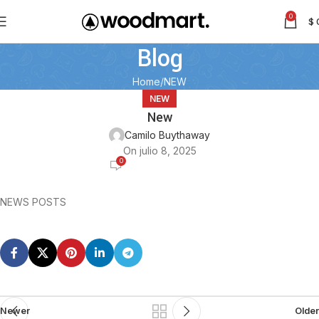
0
$
Blog
Home
NEW
NEW
New
Camilo Buythaway
On julio 8, 2025
0
NEWS POSTS
Newer
Older