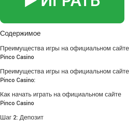
▶️ ИГРАТЬ
Содержимое
Преимущества игры на официальном сайте
Pinco Casino
Преимущества игры на официальном сайте
Pinco Casino:
Как начать играть на официальном сайте
Pinco Casino
Шаг 2: Депозит