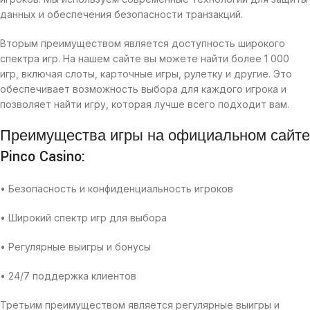
данных и обеспечения безопасности транзакций.
Вторым преимуществом является доступность широкого
спектра игр. На нашем сайте вы можете найти более 1 000
игр, включая слоты, карточные игры, рулетку и другие. Это
обеспечивает возможность выбора для каждого игрока и
позволяет найти игру, которая лучше всего подходит вам.
Преимущества игры на официальном сайте
Pinco Casino:
• Безопасность и конфиденциальность игроков
• Широкий спектр игр для выбора
• Регулярные выигры и бонусы
• 24/7 поддержка клиентов
Третьим преимуществом является регулярные выигры и