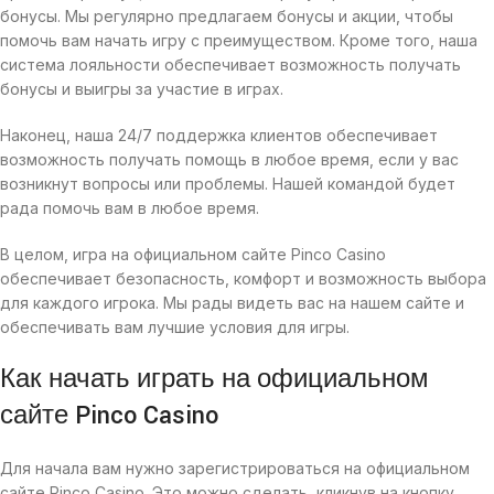
бонусы. Мы регулярно предлагаем бонусы и акции, чтобы
помочь вам начать игру с преимуществом. Кроме того, наша
система лояльности обеспечивает возможность получать
бонусы и выигры за участие в играх.
Наконец, наша 24/7 поддержка клиентов обеспечивает
возможность получать помощь в любое время, если у вас
возникнут вопросы или проблемы. Нашей командой будет
рада помочь вам в любое время.
В целом, игра на официальном сайте Pinco Casino
обеспечивает безопасность, комфорт и возможность выбора
для каждого игрока. Мы рады видеть вас на нашем сайте и
обеспечивать вам лучшие условия для игры.
Как начать играть на официальном
сайте Pinco Casino
Для начала вам нужно зарегистрироваться на официальном
сайте Pinco Casino. Это можно сделать, кликнув на кнопку