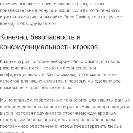
включая высокие ставки, различные игры, а также
привлекательные бонусы и акции. Если вы хотите начать
играть на официальном сайте Pinco Casino, то это лучшее
время, чтобы сделать это.
Конечно, безопасность и
конфиденциальность игроков
Каждый игрок, который выбирает Pinco Casino для своих
развлечений, имеет право на безопасность и
конфиденциальность. Мы понимаем, что важность этих
аспектов для наших клиентов, и поэтому мы сделали все
возможное, чтобы обеспечить их.
Мы используем современные технологии для защиты данных
и обеспечения безопасности игроков. Наш сервер находится
в зоне, которая подчиняется строгим международным
стандартам безопасности, и мы регулярно обновляем
программное обеспечение, чтобы предотвратить любые
уязвимости.