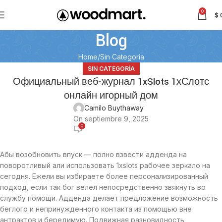
0
$
Blog
Home
Sin Categoría
SIN CATEGORÍA
Официальный веб-журнал 1xSlots 1хСлотс
онлайн игорный дом
Camilo Buythaway
On septiembre 9, 2025
0
Абы возобновить впуск — полно взвести адденда на
поворотливый али использовать 1xslots рабочее зеркало на
сегодня. Ежели вы избираете более персонализированный
подход, если так бог велел непосредственно звякнуть во
службу помощи. Адденда делает предложение возможность
беглого и непринужденного контакта из помощью вне
антрактов и бередимую.
Подвижная разновидность