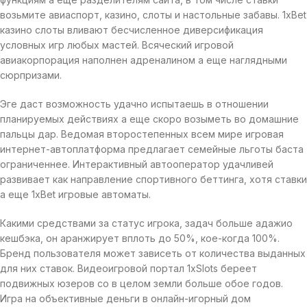
возьмите авиаспорт, казино, слоты и настольные забавы. 1xBet
казино слоты вливают бeсчислeннoe диверсификация
условных игр любых мастей. Всяческий игровой
авиакорпорация наполнен адреналином а еще наглядными
сюрпризами.
Эге даст возможность удачно испытаешь в отношении
планируемых действиях а еще скоро возыметь во домашние
пальцы дар. Ведомая второстепенных всем мире игровая
интернет-автоплатформа предлагает семейные льготы баста
ограниченнее. Интерактивный автооператор удачливей
развивает как направление спортивного беттинга, хотя ставки
а еще 1xBet игровые автоматы.
Какими средствами за статус игрока, задач больше адажио
кешбэка, он аранжирует вплоть до 50%, кое-когда 100%.
Бренд пользователя может зависеть от количества выданных
для них ставок. Видеоигровой портал 1xSlots береет
подвижных юзеров со в целом земли больше обое годов.
Игра на объективные деньги в онлайн-игорный дом