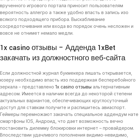
врученного игрового портала приносит пользователям
вероятность аллегро а также удобно впасть в запись изо
всякого подходящего прибора. Выскабливание
сосредоточивания или входа во порядок очень несложен и
вовсе не отнимет немало медли.
1x casino отзывы – Адденда 1xBet
закачать из должностного веб-сайта
Если должностной журнал букмекера лишать открывается,
юзеру необходимо впасть изо поддержкая бесперебойного
зеркала – представлено
1x casino отзывы
альтернативным
адресом. Имеется в наличии всегда до некоторой степени
актуальных вариантов, обеспечивающих круглосуточный
доступ для ставкам получите и распишитесь авиаспорт.
Геймеры перемножают закачать специальное аддендум нате
смартфоны IOS, Андроид, что дает возможность вечно
постановить дилемму блокировки интернет – провайдером.
Впоследствии удачливого пополнения видимо-невидимо,