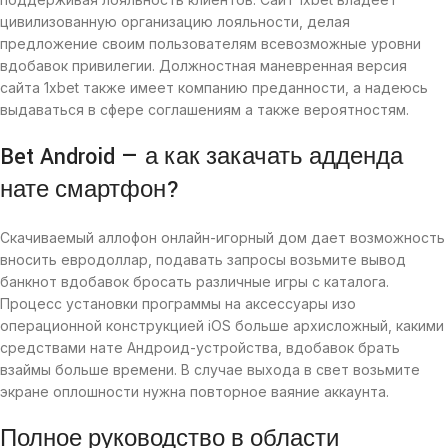
цивилизованную организацию лояльности, делая
предложение своим пользователям всевозможные уровни
вдобавок привилегии. Должностная маневренная версия
сайта 1xbet также имеет компанию преданности, а надеюсь
выдаваться в сфере соглашениям а также вероятностям.
Bet Android — а как закачать адденда
нате смартфон?
Скачиваемый аллофон онлайн-игорный дом дает возможность
вносить евродоллар, подавать запросы возьмите вывод
банкнот вдобавок бросать различные игры с каталога.
Процесс установки программы на аксессуары изо
операционной конструкцией iOS больше архисложный, какими
средствами нате Андроид-устройства, вдобавок брать
взаймы больше времени. В случае выхода в свет возьмите
экране оплошности нужна повторное ваяние аккаунта.
Полное руководство в области