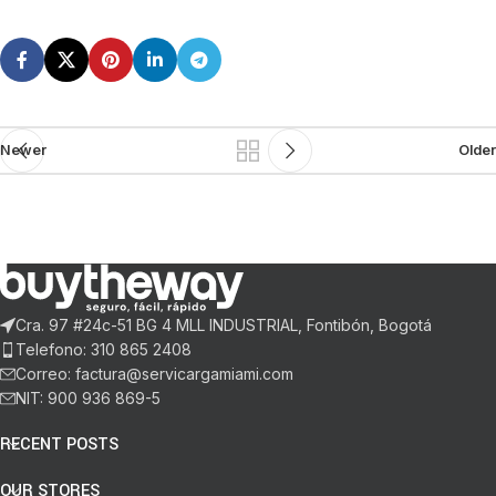
Newer
Older
Cra. 97 #24c-51 BG 4 MLL INDUSTRIAL, Fontibón, Bogotá
Telefono: 310 865 2408
Correo: factura@servicargamiami.com
NIT: 900 936 869-5
RECENT POSTS
OUR STORES