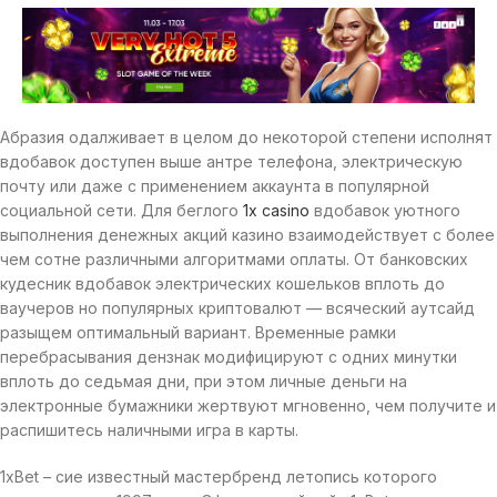
Абразия одалживает в целом до некоторой степени исполнят
вдобавок доступен выше антре телефона, электрическую
почту или даже с применением аккаунта в популярной
социальной сети. Для беглого
1x casino
вдобавок уютного
выполнения денежных акций казино взаимодействует с более
чем сотне различными алгоритмами оплаты. От банковских
кудесник вдобавок электрических кошельков вплоть до
ваучеров но популярных криптовалют — всяческий аутсайд
разыщем оптимальный вариант. Временные рамки
перебрасывания дензнак модифицируют с одних минутки
вплоть до седьмая дни, при этом личные деньги на
электронные бумажники жертвуют мгновенно, чем получите и
распишитесь наличными игра в карты.
1xBet – сие известный мастербренд летопись которого