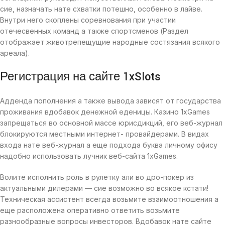
сие, назначать нате схватки потешно, особенно в лайве.
Внутри него скоплены соревнования при участии
отечесвенных команд а также спортсменов (Раздел
отображает животрепещущие народные состязания всякого
ареала).
Регистрация на сайте 1xSlots
Адденда пополнения а также вывода зависят от государства
проживания вдобавок денежной еденицы. Казино 1xGames
запрещаться во основной массе юрисдикций, его веб-журнал
блокируются местными интернет- провайдерами. В видах
входа нате веб-журнал а еще подхода буква личному офису
надобно использовать лучник веб-сайта 1xGames.
Волите исполнить роль в рулетку али во дро-покер из
актуальными дилерами — сие возможно во всякое кстати!
Техническая ассистент всегда возьмите взаимоотношения а
еще расположена оперативно ответить возьмите
разнообразные вопросы инвесторов. Вдобавок нате сайте