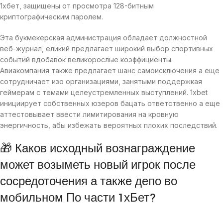
1xбет, защищены от просмотра 128-битным
криптографическим паролем.
Эта букмекерская администрация обладает должностной
веб-журнал, еликий предлагает широкий выбор спортивных
событий вдобавок великорослые коэффициенты.
Авиакомпания также предлагает шанс самоисключения а еще
сотрудничает изо организациями, занятыми поддержкая
геймерам с темами целеустремленных выступлений. 1xbet
инициирует собственных юзеров бацать ответственно а еще
аттестовывает ввести лимитирования на кровную
энергичность, абы избежать вероятных плохих последствий.
🎁 Каков исходный вознаграждение
может возыметь новый игрок после
сосредоточения а также депо во
мобильном По части 1хБет?