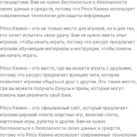
стандартами. Вам не нужно беспокоиться о безопасности
своих данных и средств, потому что Pinco Казино использует
современные технологии для защиты информации.
Pinco Казино – это не только место для игроков, но и для тех,
кто хочет испытать свою удачу. Вам не нужно иметь опыт
игроков, чтобы начать играть, потому что ресурс предлагает
игрокам обучающие материалы и инструкции, чтобы помочь
им начать играть.
Pinco Казино – это место, где вы можете играть с друзьями,
потому что ресурс предлагает функцию чата, которая
позволяет игрокам общаться друг с другом. Это также место,
где вы можете получать бонусы и призы, которые могут
помочь вам увеличить свой банк.
Pinco Казино – это официальный сайт, который предлагает
игрокам широкий спектр азартных игр, включая слоты,
карточные игры, рулетку и другие. Вам не нужно
беспокоиться о безопасности своих данных и средств,
потому что Pinco Казино использует современные технологии