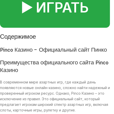
▶️ ИГРАТЬ
Содержимое
Pinco Казино – Официальный сайт Пинко
Преимущества официального сайта Pinco
Казино
В современном мире азартных игр, где каждый день
появляются новые онлайн-казино, сложно найти надежный и
проверенный игроком ресурс. Однако, Pinco Казино – это
исключение из правил. Это официальный сайт, который
предлагает игрокам широкий спектр азартных игр, включая
слоты, карточные игры, рулетку и другие.