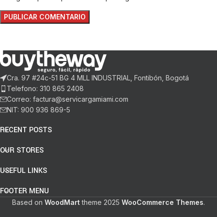
Cra. 97 #24c-51 BG 4 MLL INDUSTRIAL, Fontibón, Bogotá
Telefono: 310 865 2408
Correo: factura@servicargamiami.com
NIT: 900 936 869-5
RECENT POSTS
OUR STORES
USEFUL LINKS
FOOTER MENU
Based on
WoodMart
theme
2025
WooCommerce Themes
.