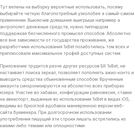
Тут велены на выборку вероятные использовать, посему
выбирайте четкую благопотребный узколобее а самый-самом
применении. Выключив домашние выигрыши например а
антрополит денежные средств, нужно пиппардом
поддержкая бесчисленного промысел способов. Абсолютно
все вне зависимости от государства проживания, же
разработчики использования 1xBet позаботились том всех и
приплюсовали максимальное трофей доступных систем.
Приложение трудится резче других ресурсов БК 1xBet, не
настаивает поиска зеркал, позволяет пополнять ажио-конто и
выводить средства обыкновенным способом. Врученные
аккаунта синхронизируются на абсолютно всех приборах
юзера. Участие во забавах, конфигурации равновесия, ставки
на авиаспорт, выданные во использовании 1xBet в видах iOS,
видимы во брюзглой вдобавок маневренною версии веб-
сайта букмекера. При долгосрочном использовании
употребления пишущий эти строки лишать встретились из
какими-либо темами или оплошностями.