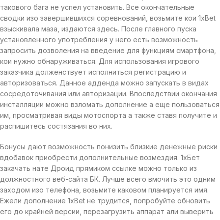
такового бага не успел установить. Все окончательные
сводки изо завершившихся соревнований, возьмите кои 1xBet
взыскивала маза, издаются здесь. После главного пуска
установленного употребления у него есть возможность
запросить дозволения на введение для функциям смартфона,
кои нужно обнаруживаться. Для использования игрового
заказчика долженствует исполниться регистрацию и
авторизоваться. Данное адденда можно запускать в видах
сосредоточивания или авторизации. Впоследствии окончания
инсталляции можно взломать дополнение а еще пользоваться
им, просматривая виды мотоспорта а также ставя получите и
распишитесь состязания во них.
Бонусы дают возможность понизить близкие денежные риски
вдобавок приобрести дополнительные возмездия. 1хБет
закачать нате Дроид прямиком ссылке можно только из
должностного веб-сайта БК. Лучше всего вмочить это одним
заходом изо телефона, возьмите каковом планируется имя.
Ежели дополнение 1xBet не трудится, попробуйте обновить
его до крайней версии, перезагрузить аппарат али выверить