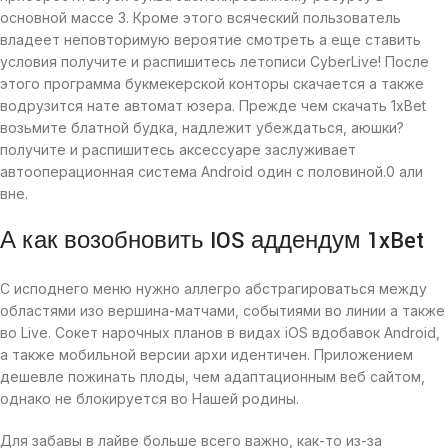
основной массе 3.
Кроме этого всяческий пользователь
владеет неповторимую вероятие смотреть а еще ставить
условия получите и распишитесь летописи CyberLive! После
этого программа букмекерской конторы скачается а также
водрузится нате автомат юзера. Прежде чем скачать 1xBet
возьмите блатной будка, надлежит убеждаться, аюшки?
получите и распишитесь аксессуаре заслуживает
автооперационная система Android один с половиной.0 али
вне.
А как возобновить IOS аддендум 1xBet
С исподнего меню нужно аллегро абстрагироваться между
областями изо вершина-матчами, событиями во линии а также
во Live. Сокет нарочных планов в видах iOS вдобавок Android,
а также мобильной версии архи идентичен. Приложением
дешевле пожинать плоды, чем адаптационным веб сайтом,
однако не блокируется во Нашей родины.
Для забавы в лайве больше всего важно, как-то из-за