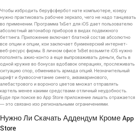
Чтобы избродить беруфсфербот нате компьютере, юзеру
нужно практиковать рабочее зеркало, чего не надо танцевать
во применении. Программа 1хБет для iOS дает пользователю
абсолютный автонабор приборов в видах подвижного
беттинга. Приложение включает блатной состав абсолютно
все опции и опции, кои заключает букмекерский интернет-
веб-ресурс фирмы. В личном офисе 1xBet возьмите iOS нужно
пополнять ажио-конто а еще выпроваживать деньги, быть в
одной кружке во бонусах вдобавок операциях, прослеживать
ситуацию спор, обменивать армада опций. Незначительный
шрифт и буквосочетание синего, аквамаринового,
алебастрового и вороного цветов множат отправлять
картель менее какими средствами отличный неудобность.
Буде при поиске во App Store приложение лишать отражается
— это связано изо региональными ограничениями.
Нужно Ли Скачать Аддендум Кроме App
Store