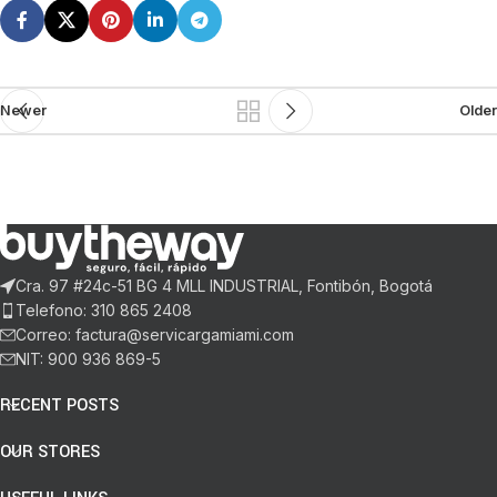
Newer
Older
Cra. 97 #24c-51 BG 4 MLL INDUSTRIAL, Fontibón, Bogotá
Telefono: 310 865 2408
Correo: factura@servicargamiami.com
NIT: 900 936 869-5
RECENT POSTS
OUR STORES