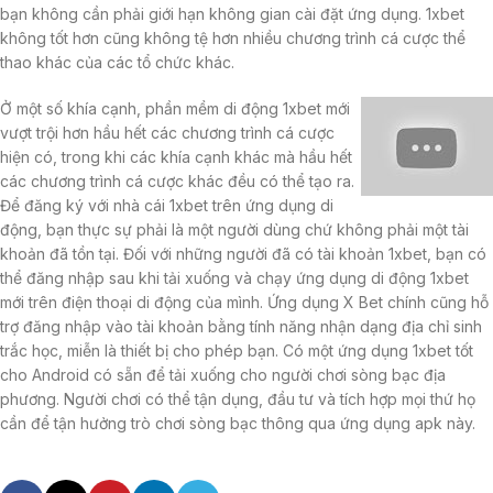
bạn không cần phải giới hạn không gian cài đặt ứng dụng. 1xbet
không tốt hơn cũng không tệ hơn nhiều chương trình cá cược thể
thao khác của các tổ chức khác.
Ở một số khía cạnh, phần mềm di động 1xbet mới
vượt trội hơn hầu hết các chương trình cá cược
hiện có, trong khi các khía cạnh khác mà hầu hết
các chương trình cá cược khác đều có thể tạo ra.
Để đăng ký với nhà cái 1xbet trên ứng dụng di
động, bạn thực sự phải là một người dùng chứ không phải một tài
khoản đã tồn tại. Đối với những người đã có tài khoản 1xbet, bạn có
thể đăng nhập sau khi tải xuống và chạy ứng dụng di động 1xbet
mới trên điện thoại di động của mình. Ứng dụng X Bet chính cũng hỗ
trợ đăng nhập vào tài khoản bằng tính năng nhận dạng địa chỉ sinh
trắc học, miễn là thiết bị cho phép bạn. Có một ứng dụng 1xbet tốt
cho Android có sẵn để tải xuống cho người chơi sòng bạc địa
phương. Người chơi có thể tận dụng, đầu tư và tích hợp mọi thứ họ
cần để tận hưởng trò chơi sòng bạc thông qua ứng dụng apk này.