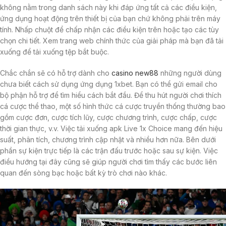
không nằm trong danh sách này khi đáp ứng tất cả các điều kiện,
ứng dụng hoạt động trên thiết bị của bạn chứ không phải trên máy
tính. Nhấp chuột để chấp nhận các điều kiện trên hoặc tạo các tùy
chọn chi tiết. Xem trang web chính thức của giải pháp mà bạn đã tải
xuống để tải xuống tệp bắt buộc.
Chắc chắn sẽ có hỗ trợ dành cho
casino new88
những người dùng
chưa biết cách sử dụng ứng dụng 1xbet. Bạn có thể gửi email cho
bộ phận hỗ trợ để tìm hiểu cách bắt đầu. Để thu hút người chơi thích
cá cược thể thao, một số hình thức cá cược truyền thống thường bao
gồm cược đơn, cược tích lũy, cược chương trình, cược chấp, cược
thời gian thực, v.v. Việc tải xuống apk Live 1x Choice mang đến hiệu
suất, phân tích, chương trình cập nhật và nhiều hơn nữa. Bên dưới
phần sự kiện trực tiếp là các trận đấu trước hoặc sau sự kiện. Việc
điều hướng tại đây cũng sẽ giúp người chơi tìm thấy các bước liên
quan đến sòng bạc hoặc bất kỳ trò chơi nào khác.