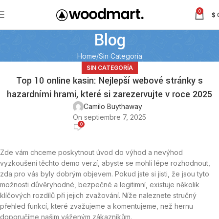
0
$
Blog
Home
Sin Categoría
SIN CATEGORÍA
Top 10 online kasin: Nejlepší webové stránky s
hazardními hrami, které si zarezervujte v roce 2025
Camilo Buythaway
On septiembre 7, 2025
0
Zde vám chceme poskytnout úvod do výhod a nevýhod
vyzkoušení těchto demo verzí, abyste se mohli lépe rozhodnout,
zda pro vás byly dobrým objevem. Pokud jste si jisti, že jsou tyto
možnosti důvěryhodné, bezpečné a legitimní, existuje několik
klíčových rozdílů při jejich zvažování.
Níže naleznete stručný
přehled funkcí, které zvažujeme a komentujeme, než hernu
doporučíme našim váženým zákazníkům.