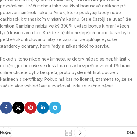
pozvánkám. Hráči mohou také využívat bonusové aplikace při
používání směnek, jako je Amex, které poskytují body nebo
cashback k transakcím v místním kasinu. Stále častěji se uvádí, že
Ignition Gambling nabízí velký 300% uvítací bonus k hraní všech
typů kasinových her. Každé z těchto nejlepších online kasin bylo
pečlivě zkontrolováno, aby se zajistilo, že splňuje vysoké
standardy ochrany, herní řady a zákaznického servisu.
Pokud si toho nikde nevšimnete, je dobrý nápad se nepřihlásit k
odběru, jednoduše se dostat na nový bezpečný vrchol. Při hraní
online chcete být v bezpečí, proto byste měli hrát pouze v
kasinech s certifikáty. Pokud má kasino licenci, znamená to, že se
začalo více vyhledávat a zvažovat, zda se začne běhat.
Newer
Older