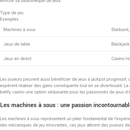
enrichir sa bibliothèque de jeux.
Type de jeu
Exemples
Machines à sous
Starburst
Jeux de table
Blackjack
Jeux en direct
Casino Ho
Les joueurs peuvent aussi bénéficier de jeux à jackpot progressif, q
espèrent réaliser des gains conséquents tout en se divertissant. La
betify casino une option séduisante pour les passionnés de jeux d’
Les machines à sous : une passion incontournabl
Les machines à sous représentent un pilier fondamental de l’expér
des mécaniques de jeu innovantes, ces jeux attirent des joueurs d