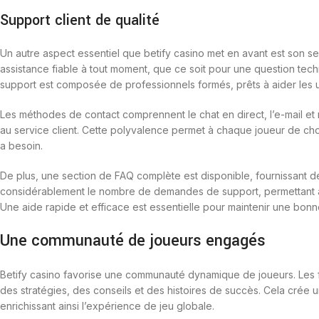
Support client de qualité
Un autre aspect essentiel que betify casino met en avant est son s
assistance fiable à tout moment, que ce soit pour une question tec
support est composée de professionnels formés, prêts à aider les ut
Les méthodes de contact comprennent le chat en direct, l’e-mail et
au service client. Cette polyvalence permet à chaque joueur de chois
a besoin.
De plus, une section de FAQ complète est disponible, fournissant d
considérablement le nombre de demandes de support, permettant à
Une aide rapide et efficace est essentielle pour maintenir une bonne 
Une communauté de joueurs engagés
Betify casino favorise une communauté dynamique de joueurs. Les fo
des stratégies, des conseils et des histoires de succès. Cela crée
enrichissant ainsi l’expérience de jeu globale.