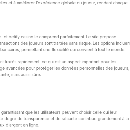
ielles et à améliorer l’expérience globale du joueur, rendant chaque
e, et betify casino le comprend parfaitement. Le site propose
sactions des joueurs sont traitées sans risque. Les options incluen
 bancaires, permettant une flexibilité qui convient à tout le monde.
nt traités rapidement, ce qui est un aspect important pour les
yptage avancées pour protéger les données personnelles des joueurs,
ante, mais aussi sûre.
rantissant que les utilisateurs peuvent choisir celle qui leur
. Ce degré de transparence et de sécurité contribue grandement à la
ux d’argent en ligne.