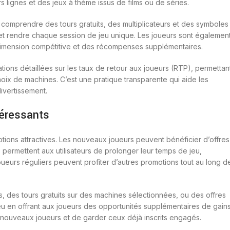
s lignes et des jeux à thème issus de films ou de séries.
comprendre des tours gratuits, des multiplicateurs et des symboles
s et rendre chaque session de jeu unique. Les joueurs sont égalemen
e dimension compétitive et des récompenses supplémentaires.
ions détaillées sur les taux de retour aux joueurs (RTP), permettan
hoix de machines. C’est une pratique transparente qui aide les
divertissement.
téressants
ions attractives. Les nouveaux joueurs peuvent bénéficier d’offres
permettent aux utilisateurs de prolonger leur temps de jeu,
ueurs réguliers peuvent profiter d’autres promotions tout au long d
s, des tours gratuits sur des machines sélectionnées, ou des offres
eu en offrant aux joueurs des opportunités supplémentaires de gains
e nouveaux joueurs et de garder ceux déjà inscrits engagés.