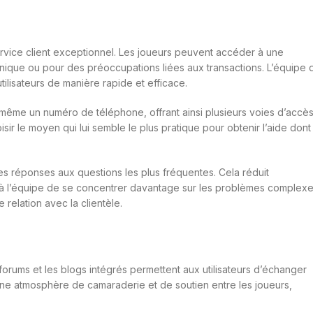
ervice client exceptionnel. Les joueurs peuvent accéder à une
hnique ou pour des préoccupations liées aux transactions. L’équipe 
ilisateurs de manière rapide et efficace.
 même un numéro de téléphone, offrant ainsi plusieurs voies d’accè
ir le moyen qui lui semble le plus pratique pour obtenir l’aide dont 
es réponses aux questions les plus fréquentes. Cela réduit
 l’équipe de se concentrer davantage sur les problèmes complexe
relation avec la clientèle.
rums et les blogs intégrés permettent aux utilisateurs d’échanger
 une atmosphère de camaraderie et de soutien entre les joueurs,