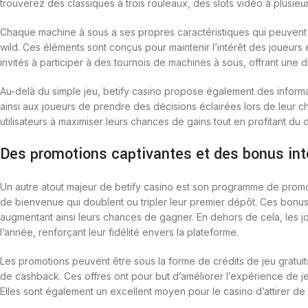
trouverez des classiques à trois rouleaux, des slots vidéo à plusieur
Chaque machine à sous a ses propres caractéristiques qui peuvent 
wild. Ces éléments sont conçus pour maintenir l’intérêt des joueur
invités à participer à des tournois de machines à sous, offrant un
Au-delà du simple jeu, betify casino propose également des informat
ainsi aux joueurs de prendre des décisions éclairées lors de leur c
utilisateurs à maximiser leurs chances de gains tout en profitant du 
Des promotions captivantes et des bonus in
Un autre atout majeur de betify casino est son programme de promot
de bienvenue qui doublent ou tripler leur premier dépôt. Ces bonus 
augmentant ainsi leurs chances de gagner. En dehors de cela, les jo
l’année, renforçant leur fidélité envers la plateforme.
Les promotions peuvent être sous la forme de crédits de jeu gratuit
de cashback. Ces offres ont pour but d’améliorer l’expérience de j
Elles sont également un excellent moyen pour le casino d’attirer d