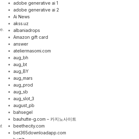
adobe generative ai 1
adobe generative ai 2
Ai News
akss.uz
e.
albaniadrops
Amazon gift card
answer
ateliermasomi.com
aug_bh
aug_bt
aug_BY
aug_mars
aug_prod
aug_sb
aug_slot_3
august_pb
bahsegel
bauhutte-g.com – 카지노사이트
nt
beethecity.com
bet365downloadapp.com