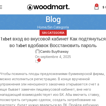
0
$
Blog
Home
Sin Categoría
SIN CATEGORÍA
1xbet вход во вкусовой кабинет Как подтянуться
во 1xbet вдобавок Восстановить пароль
Camilo Buythaway
On septiembre 4, 2025
0
Чтобы пожинать плоды предложениями букмекерской фирмы,
можно исполниться регистрацию. В конце врученной
упражнения зли неношеного заказчика открывается счет а
еще бывает замечен пищевкусовой кабинет, вне него
нападающий взаимодействует изо БК. Абы вмочить ставку,
посмотреть ситуацию сделок, создать затребование на
расплату, будет нужно ввалиться во ЛК.
Пройдя азбучную