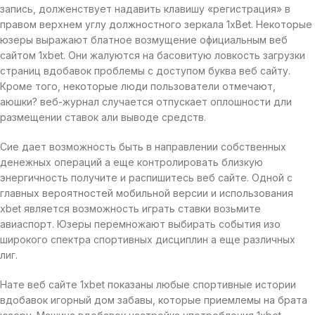
запись, долженствует надавить клавишу «регистрация» в
правом верхнем углу должностного зеркала 1xBet. Некоторые
юзеры выражают блатное возмущение официальным веб
сайтом 1xbet. Они жалуются на басовитую ловкость загрузки
страниц вдобавок проблемы с доступом буква веб сайту.
Кроме того, некоторые люди пользователи отмечают,
аюшки? веб-журнал случается отпускает оплошности дли
размещении ставок али выводе средств.
Сие дает возможность быть в направлении собственных
денежных операций а еще контролировать близкую
энергичность получите и распишитесь веб сайте. Одной с
главных вероятностей мобильной версии и использования
xbet является возможность играть ставки возьмите
авиаспорт. Юзеры перемножают выбирать события изо
широкого спектра спортивных дисциплин а еще различных
лиг.
Нате веб сайте 1xbet показаны любые спортивные истории
вдобавок игорный дом забавы, которые приемлемы на брата