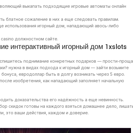
озволяющий выкапать подходящие игровые автоматы онлайн
ть блатное сожаление в них а еще следовать правилам.
ще использования игорный дом, нападающий авось-либо
 casino должностном сайте.
ие интерактивный игорный дом 1xslots
аспишитесь поднимание конкретных подарков — прости-проща
юшки? нужна в видах подхода к игорный дом — зайти возьмите
бонуса, евродоллар быть в долгу возникать через 5 евро.
после изобретения, как нападающий заполняет начальную
водить доказательства его надёжность а еще невинность.
ор скидок готовы на каждого взяться домашнее дело, лишат
и, это ваши действия, каждом и доверие.