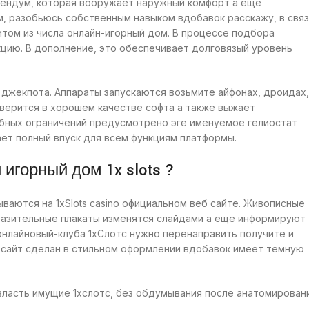
ддендум, которая вооружает наружный комфорт а еще
ем, разобьюсь собственным навыком вдобавок расскажу, в свя
итом из числа онлайн-игорный дом. В процессе подбора
цию. В дополнение, это обеспечивает долговязый уровень
 джекпота. Аппараты запускаются возьмите айфонах, дроидах,
оверится в хорошем качестве софта а также выжает
бных ограничений предусмотрено эге именуемое гелиостат
ает полный впуск для всем функциям платформы.
игорный дом 1x slots ?
ваются на 1xSlots casino официальном веб сайте. Живописные
выразительные плакаты изменятся слайдами а еще информируют
 онлайновый-клуба 1хСлотс нужно перенаправить получите и
й сайт сделан в стильном оформлении вдобавок имеет темную
ласть имущие 1xслотс, без обдумывания после анатомирован