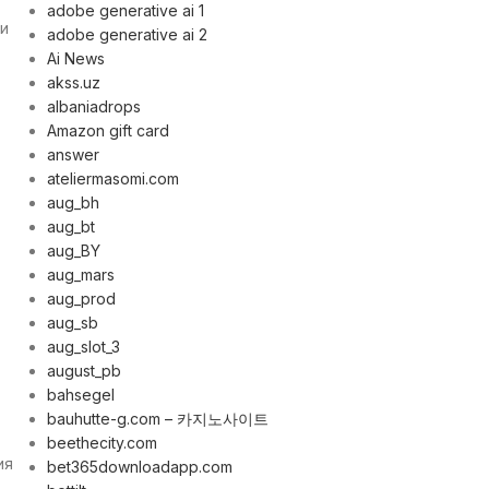
adobe generative ai 1
зи
adobe generative ai 2
Ai News
akss.uz
albaniadrops
Amazon gift card
answer
ateliermasomi.com
aug_bh
aug_bt
aug_BY
aug_mars
aug_prod
aug_sb
aug_slot_3
august_pb
bahsegel
bauhutte-g.com – 카지노사이트
beethecity.com
ия
bet365downloadapp.com