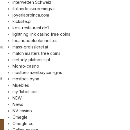
Interwetten Schweiz
italiandocscreenings.it
joyeriaoroinca.com
kicksite.pl
kosi-restaurant.de1
lightning link casino free coins
locandadelcolonnello.it
на
mass-greisslerei.at
match masters free coins
metody-platnosci.pl
Monro-casino
mostbet-azerbaycan-giris
в.
mostbet-oyna
Muebles
my-1xbet.com
NEW
News
NV casino
Omegle
Omegle cc
Online casino