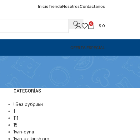
Inicio
Tienda
Nosotros
Contáctanos
0
$
0
OFERTA ESPECIAL
CATEGORÍAS
! Без рубрики
1
111
15
1win-oyna
1win-uz-kirish.org