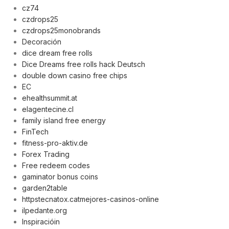
cz74
czdrops25
czdrops25monobrands
Decoración
dice dream free rolls
Dice Dreams free rolls hack Deutsch
double down casino free chips
EC
ehealthsummit.at
elagentecine.cl
family island free energy
FinTech
fitness-pro-aktiv.de
Forex Trading
Free redeem codes
gaminator bonus coins
garden2table
httpstecnatox.catmejores-casinos-online
ilpedante.org
Inspiracióin