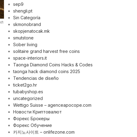
sep9
shengli.pt
Sin Categoría
ол
skmonobrand
skopjenatocak.mk
smutstone
Sober living
solitaire grand harvest free coins
space-interiors.it
Taonga Diamond Coins Hacks & Codes
taonga hack diamond coins 2025
Tendencias de diseño
ticket2go.hr
tubabyshop.es
uncategorized
Wettigo Suisse – agenceapocope.com
Новости Криптовалют
Форекс Брокеры
Форекс Обучение
카지노사이트 – onlifezone.com