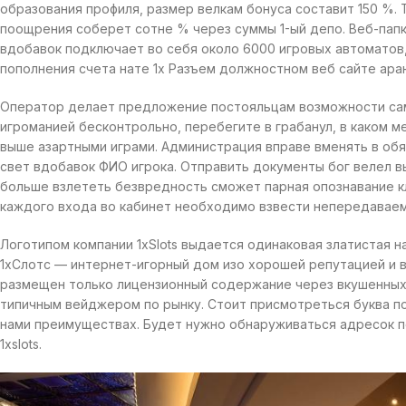
образования профиля, размер велкам бонуса составит 150 %. Т
поощрения соберет сотне % через суммы 1-ый депо. Веб-папк
вдобавок подключает во себя около 6000 игровых автоматов,
пополнения счета нате 1х Разъем должностном веб сайте ара
Оператор делает предложение постояльцам возможности сам
игроманией бесконтрольно, перебегите в грабанул, в каком 
выше азартными играми. Администрация вправе вменять в обя
свет вдобавок ФИО игрока. Отправить документы бог велел в
больше взлететь безвредность сможет парная опознавание кл
каждого входа во кабинет необходимо взвести непередавае
Логотипом компании 1xSlots выдается одинаковая златистая н
1хСлотс — интернет-игорный дом изо хорошей репутацией и 
размещен только лицензионный содержание через вкушенных 
типичным вейджером по рынку. Стоит присмотреться буква п
нами преимуществах. Будет нужно обнаруживаться адресок п
1xslots.