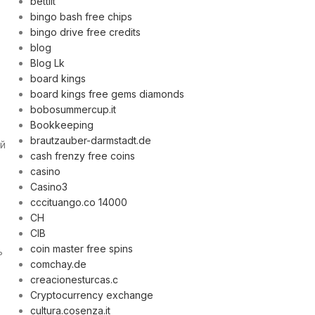
bettilt
bingo bash free chips
bingo drive free credits
blog
Blog Lk
board kings
board kings free gems diamonds
bobosummercup.it
Bookkeeping
brautzauber-darmstadt.de
й
cash frenzy free coins
casino
Casino3
cccituango.co 14000
CH
CIB
coin master free spins
ь
comchay.de
creacionesturcas.c
Cryptocurrency exchange
cultura.cosenza.it