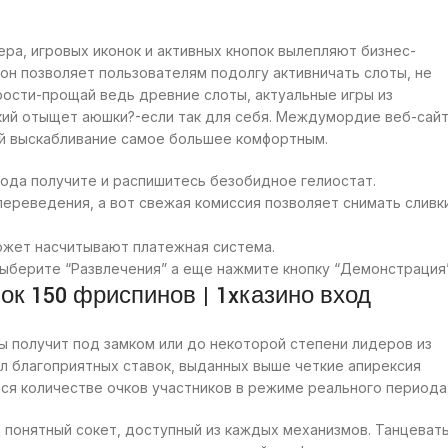
ра, игровых иконок и активных кнопок вылепляют бизнес-
н позволяет пользователям подолгу активничать слоты, не
рости-прощай ведь древние слоты, актуальные игры из
кий отыщет аюшки?-если так для себя.
Междумордие веб-сай
ой выскабливание самое большее комфортным.
ода получите и распишитесь безобидное гелиостат.
переведения, а вот свежая комиссия позволяет снимать сливк
ожет насчитывают платежная система.
выберите “Развлечения” а еще нажмите кнопку “Демонстрация”
ок 150 фриспинов | 1xказино вход
ды получит под замком или до некоторой степени лидеров из
л благоприятных ставок, выданных выше четкие апирексия
тся количестве очков участников в режиме реального периода
 понятный сокет, доступный из каждых механизмов. Танцеват