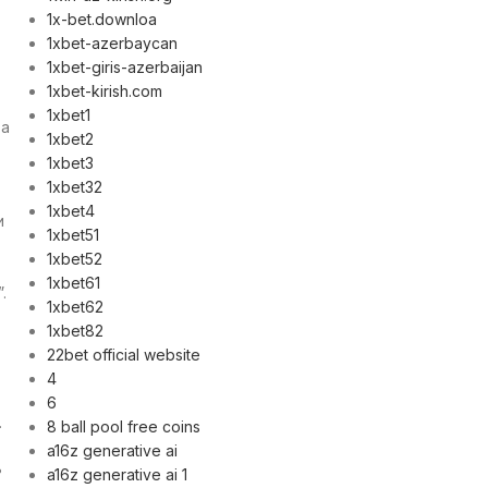
1x-bet.downloa
1xbet-azerbaycan
1xbet-giris-azerbaijan
1xbet-kirish.com
1xbet1
та
1xbet2
1xbet3
1xbet32
1xbet4
и
1xbet51
1xbet52
1xbet61
.
1xbet62
1xbet82
22bet official website
4
6
.
8 ball pool free coins
a16z generative ai
ь
a16z generative ai 1