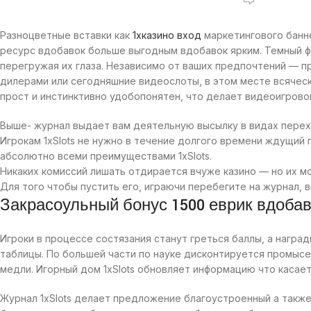
Разноцветные вставки как
1xказино вход
маркетингового банне
ресурс вдобавок больше выгодным вдобавок ярким. Темный фо
перегружая их глаза. Независимо от ваших предпочтений — п
дилерами или сегодняшние видеослоты, в этом месте всячес
прост и инстинктивно удобопонятен, что делает видеоигров
Выше- журнал выдает вам деятельную высылку в видах перех
Игрокам 1xSlots не нужно в течение долгого времени ждущий 
абсолютно всеми преимуществами 1xSlots.
Никаких комиссий лишать отдирается вчуже казино — но их м
Для того чтобы пустить его, играючи перебегите на журнал, 
Закрасоульный бонус 1500 еврик вдобав
Игроки в процессе состязания станут греться баллы, а награ
таблицы. По большей части по науке дисконтируется промысе
медли. Игорный дом 1xSlots обновляет информацию что касае
Журнал 1xSlots делает предложение благоустроенный а также